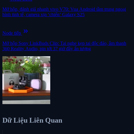
Mở hộp, đánh giá nhanh vivo V70: Vua Android tầm trung ngoại
hình tinh tế, camera xịn ‘chiến’ Galaxy S25
keyboard_double_arrow_right
Node tiếp
Mở hộp Sony LinkBuds Clip: Tai nghe kẹp tai độc đáo, âm thanh
360 Reality Audio, pin tới 37 giờ đầy ấn tượng
Dữ Liệu Liên Quan