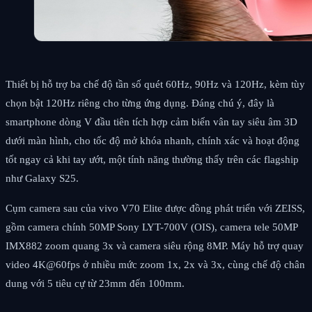
Thiết bị hỗ trợ ba chế độ tần số quét 60Hz, 90Hz và 120Hz, kèm tùy
chọn bật 120Hz riêng cho từng ứng dụng. Đáng chú ý, đây là
smartphone dòng V đầu tiên tích hợp cảm biến vân tay siêu âm 3D
dưới màn hình, cho tốc độ mở khóa nhanh, chính xác và hoạt động
tốt ngay cả khi tay ướt, một tính năng thường thấy trên các flagship
như Galaxy S25.
Cụm camera sau của vivo V70 Elite được đồng phát triển với ZEISS,
gồm camera chính 50MP Sony LYT-700V (OIS), camera tele 50MP
IMX882 zoom quang 3x và camera siêu rộng 8MP. Máy hỗ trợ quay
video 4K@60fps ở nhiều mức zoom 1x, 2x và 3x, cùng chế độ chân
dung với 5 tiêu cự từ 23mm đến 100mm.