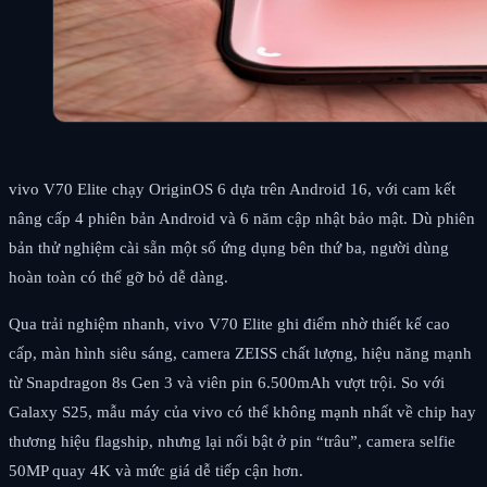
vivo V70 Elite chạy OriginOS 6 dựa trên Android 16, với cam kết
nâng cấp 4 phiên bản Android và 6 năm cập nhật bảo mật. Dù phiên
bản thử nghiệm cài sẵn một số ứng dụng bên thứ ba, người dùng
hoàn toàn có thể gỡ bỏ dễ dàng.
Qua trải nghiệm nhanh, vivo V70 Elite ghi điểm nhờ thiết kế cao
cấp, màn hình siêu sáng, camera ZEISS chất lượng, hiệu năng mạnh
từ Snapdragon 8s Gen 3 và viên pin 6.500mAh vượt trội. So với
Galaxy S25, mẫu máy của vivo có thể không mạnh nhất về chip hay
thương hiệu flagship, nhưng lại nổi bật ở pin “trâu”, camera selfie
50MP quay 4K và mức giá dễ tiếp cận hơn.