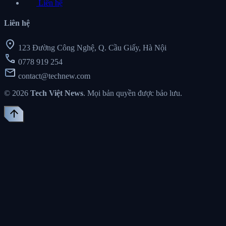
Liên hệ
Liên hệ
location_on
123 Đường Công Nghệ, Q. Cầu Giấy, Hà Nội
call
0778 919 254
mail
contact@technew.com
© 2026
Tech Việt News
. Mọi bản quyền được bảo lưu.
arrow_upward