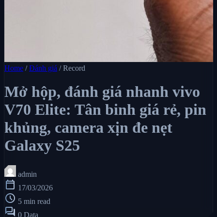
Home
/
Đánh giá
/
Record
Mở hộp, đánh giá nhanh vivo
V70 Elite: Tân binh giá rẻ, pin
khủng, camera xịn đe nẹt
Galaxy S25
admin
calendar_today
17/03/2026
schedule
5 min read
forum
0 Data