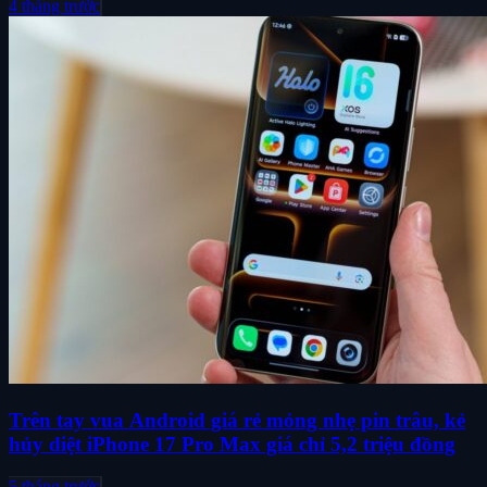
4 tháng trước
Trên tay vua Android giá rẻ mỏng nhẹ pin trâu, kẻ
hủy diệt iPhone 17 Pro Max giá chỉ 5,2 triệu đồng
5 tháng trước