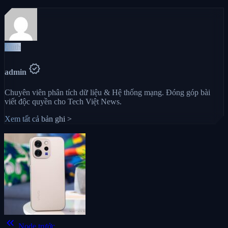
Auth
verified
admin
Chuyên viên phân tích dữ liệu & Hệ thống mạng. Đóng góp bài
viết độc quyền cho Tech Việt News.
Xem tất cả bản ghi >
keyboard_double_arrow_left
Node trước