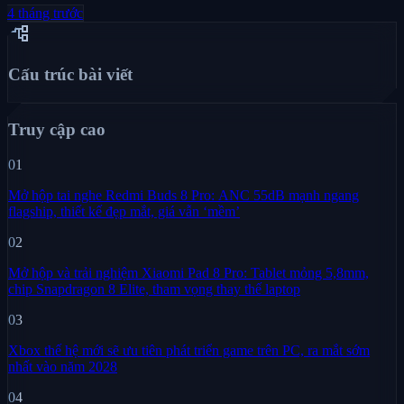
4 tháng trước
account_tree
Cấu trúc bài viết
Truy cập cao
01
Mở hộp tai nghe Redmi Buds 8 Pro: ANC 55dB mạnh ngang
flagship, thiết kế đẹp mắt, giá vẫn ‘mềm’
02
Mở hộp và trải nghiệm Xiaomi Pad 8 Pro: Tablet mỏng 5,8mm,
chip Snapdragon 8 Elite, tham vọng thay thế laptop
03
Xbox thế hệ mới sẽ ưu tiên phát triển game trên PC, ra mắt sớm
nhất vào năm 2028
04