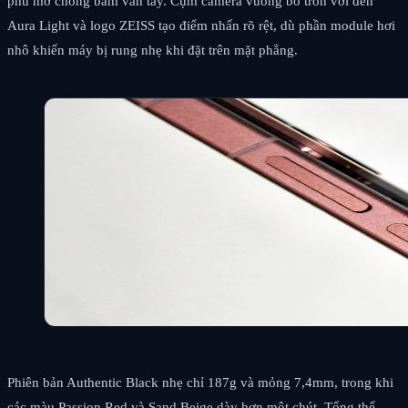
phủ mờ chống bám vân tay. Cụm camera vuông bo tròn với đèn
Aura Light và logo ZEISS tạo điểm nhấn rõ rệt, dù phần module hơi
nhô khiến máy bị rung nhẹ khi đặt trên mặt phẳng.
Phiên bản Authentic Black nhẹ chỉ 187g và mỏng 7,4mm, trong khi
các màu Passion Red và Sand Beige dày hơn một chút. Tổng thể,