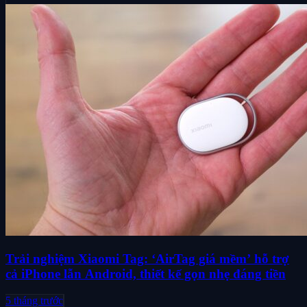
Trải nghiệm Xiaomi Tag: ‘AirTag giá mềm’ hỗ trợ
cả iPhone lẫn Android, thiết kế gọn nhẹ đáng tiền
5 tháng trước