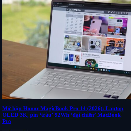
Mở hộp Honor MagicBook Pro 14 (2026): Laptop
OLED 3K, pin ‘trâu’ 92Wh ‘đại chiến’ MacBook
Pro