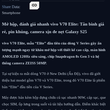
link
Share Data:
Smartphone
Mở hộp, đánh giá nhanh vivo V70 Elite: Tân binh giá
rẻ, pin khủng, camera xịn đe nẹt Galaxy S25
vivo V70 Elite, mẫu “Elite” đầu tiên của dòng V Series gây ấn
tượng mạnh ngay từ khâu mở hộp với thiết kế cao cấp, màn hình
AMOLED 120Hz siêu sáng, chip Snapdragon 8s Gen 3 và hệ
thống camera ZEISS 50MP.
Tại sự kiện ra mắt dòng V70 ở New Delhi (Ấn Độ), vivo đã giới
thiệu hai model gồm V70 và V70 Elite, trong đó V70 Elite là phiên
bản “Elite” đầu tiên của V Series.
Máy được bán kèm hộp đựng chứa củ sạc nhanh 90W, cáp sạc, que
chọc SIM, ốp lưng trong suốt và tài liệu hướng dẫn. Điểm khác biệt