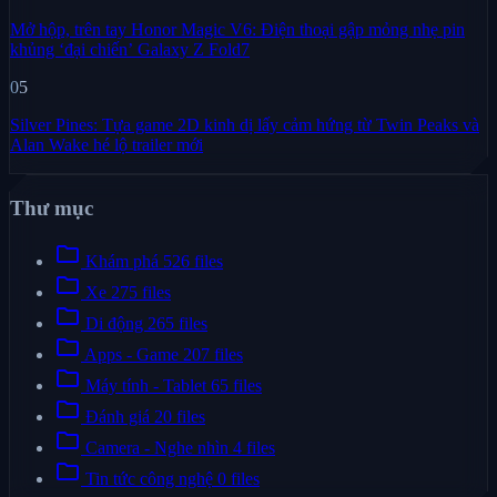
Mở hộp, trên tay Honor Magic V6: Điện thoại gập mỏng nhẹ pin
khủng ‘đại chiến’ Galaxy Z Fold7
05
Silver Pines: Tựa game 2D kinh dị lấy cảm hứng từ Twin Peaks và
Alan Wake hé lộ trailer mới
Thư mục
folder
Khám phá
526 files
folder
Xe
275 files
folder
Di động
265 files
folder
Apps - Game
207 files
folder
Máy tính - Tablet
65 files
folder
Đánh giá
20 files
folder
Camera - Nghe nhìn
4 files
folder
Tin tức công nghệ
0 files