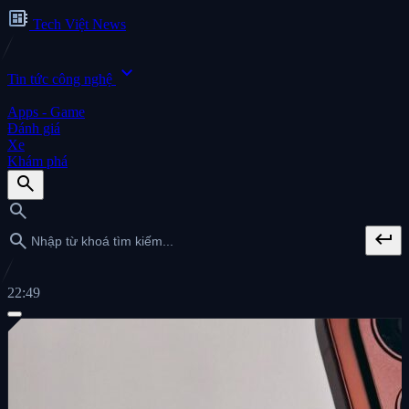
developer_board
Tech Việt News
expand_more
Tin tức công nghệ
Apps - Game
Đánh giá
Xe
Khám phá
search
search
keyboard_return
search
22:49