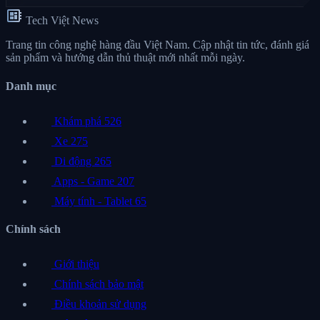
developer_board
Tech Việt News
Trang tin công nghệ hàng đầu Việt Nam. Cập nhật tin tức, đánh giá
sản phẩm và hướng dẫn thủ thuật mới nhất mỗi ngày.
Danh mục
Khám phá
526
Xe
275
Di động
265
Apps - Game
207
Máy tính - Tablet
65
Chính sách
Giới thiệu
Chính sách bảo mật
Điều khoản sử dụng