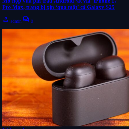
Mở hộp vua pin trâu Android ‘át vía’ iPhone 17
Pro Max, trang bị xịn ‘qua mặt’ cả Galaxy S25
person
forum
admin
0