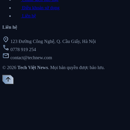
Điều khoản sử dụng
Liên hệ
Liên hệ
location_on
123 Đường Công Nghệ, Q. Cầu Giấy, Hà Nội
call
0778 919 254
mail
contact@technew.com
© 2026
Tech Việt News
. Mọi bản quyền được bảo lưu.
arrow_upward