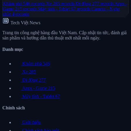
Khám phá
546 records
Xe
285 records
Di động
277 records
Apps -
Game
215 records
Máy tính - Tablet
67 records
Camera - Nghe
nhìn
4 records
developer_board
Tech Việt News
Trang tin công nghệ hàng đầu Việt Nam. Cập nhật tin tức, đánh giá
sản phẩm và hướng dẫn thủ thuật mới nhất mỗi ngày.
Danh mục
Khám phá
546
Xe
285
Di động
277
Apps - Game
215
Máy tính - Tablet
67
Chính sách
Giới thiệu
Chính sách bảo mật