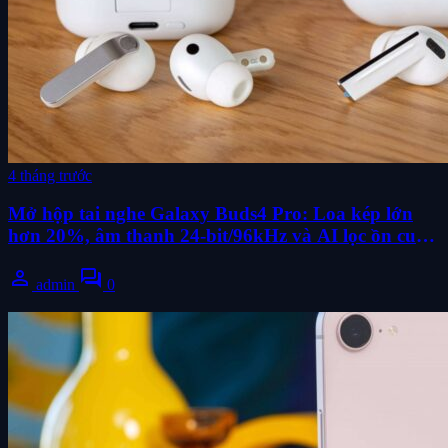
4 tháng trước
Mở hộp tai nghe Galaxy Buds4 Pro: Loa kép lớn
hơn 20%, âm thanh 24-bit/96kHz và AI lọc ồn cuộc
gọi
person
forum
admin
0