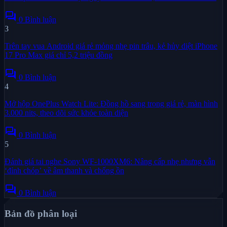
forum
0 Bình luận
3
Trên tay vua Android giá rẻ mỏng nhẹ pin trâu, kẻ hủy diệt iPhone
17 Pro Max giá chỉ 5,2 triệu đồng
forum
0 Bình luận
4
Mở hộp OnePlus Watch Lite: Đồng hồ sang trọng giá rẻ, màn hình
3.000 nits, theo dõi sức khỏe toàn diện
forum
0 Bình luận
5
Đánh giá tai nghe Sony WF-1000XM6: Nâng cấp nhẹ nhưng vẫn
‘đỉnh chóp’ về âm thanh và chống ồn
forum
0 Bình luận
Bản đồ phân loại