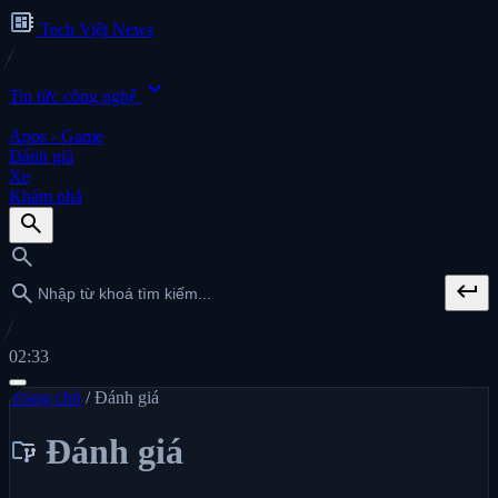
developer_board
Tech Việt News
expand_more
Tin tức công nghệ
Apps - Game
Đánh giá
Xe
Khám phá
search
search
keyboard_return
search
02:33
Trang chủ
/
Đánh giá
Đánh giá
folder_data