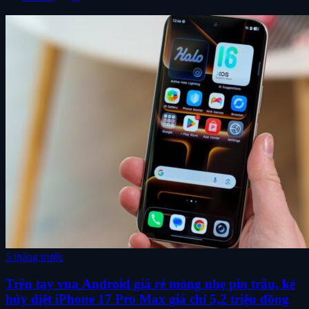
5 tháng trước
Trên tay vua Android giá rẻ mỏng nhẹ pin trâu, kẻ
hủy diệt iPhone 17 Pro Max giá chỉ 5,2 triệu đồng