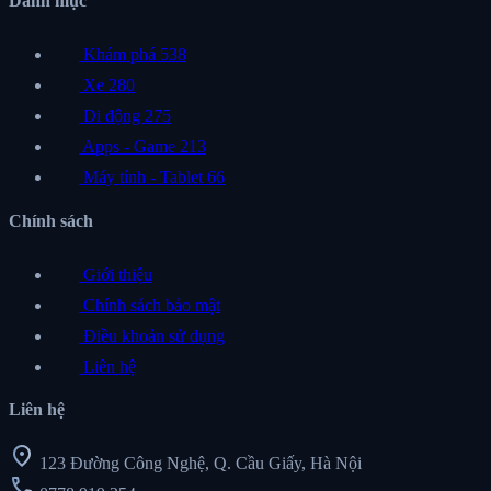
Danh mục
Khám phá
538
Xe
280
Di động
275
Apps - Game
213
Máy tính - Tablet
66
Chính sách
Giới thiệu
Chính sách bảo mật
Điều khoản sử dụng
Liên hệ
Liên hệ
location_on
123 Đường Công Nghệ, Q. Cầu Giấy, Hà Nội
call