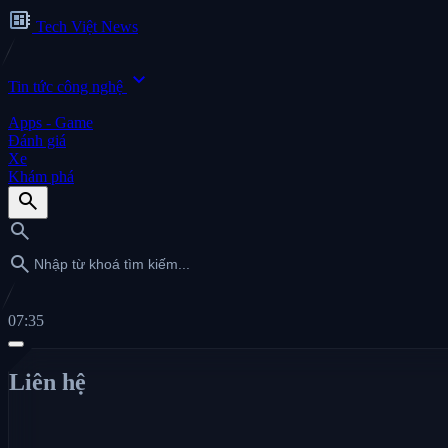
developer_board
Tech Việt News
expand_more
Tin tức công nghệ
Apps - Game
Đánh giá
Xe
Khám phá
search
search
search
07:35
Liên hệ