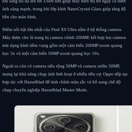
Độ sáng tối đa lên tới 3.600 nits giúp máy hiển thị tốt ngay cả dưới
ánh sáng mạnh, trong khi lớp kính NanoCrystal Glass giúp tăng độ
bền cho màn hình.
Điểm nổi bật lớn nhất của Find X9 Ultra nằm ở hệ thống camera.
Máy được cho là trang bị camera chính 200MP, kết hợp hai camera
tele dạng kính tiềm vọng gồm một cảm biến 200MP zoom quang
học 3x và một cảm biến 50MP zoom quang học 10x.
Ngoài ra còn có camera siêu rộng 50MP và camera selfie 50MP,
mang lại khả năng chụp ảnh linh hoạt ở nhiều tiêu cự. Oppo tiếp tục
hợp tác với Hasselblad để tinh chỉnh màu sắc và bổ sung chế độ
chụp chuyên nghiệp Hasselblad Master Mode.