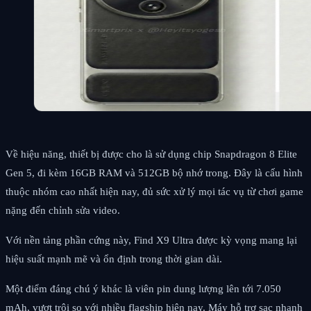
Về hiệu năng, thiết bị được cho là sử dụng chip Snapdragon 8 Elite
Gen 5, đi kèm 16GB RAM và 512GB bộ nhớ trong. Đây là cấu hình
thuộc nhóm cao nhất hiện nay, đủ sức xử lý mọi tác vụ từ chơi game
nặng đến chỉnh sửa video.
Với nền tảng phần cứng này, Find X9 Ultra được kỳ vọng mang lại
hiệu suất mạnh mẽ và ổn định trong thời gian dài.
Một điểm đáng chú ý khác là viên pin dung lượng lên tới 7.050
mAh, vượt trội so với nhiều flagship hiện nay. Máy hỗ trợ sạc nhanh