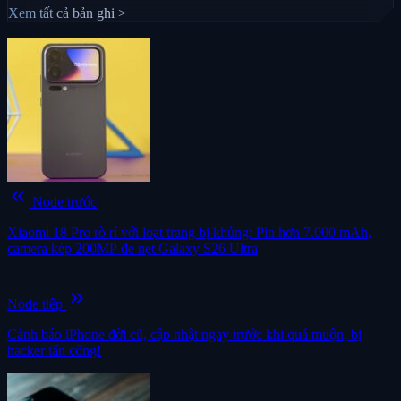
Xem tất cả bản ghi >
keyboard_double_arrow_left
Node trước
Xiaomi 18 Pro rò rỉ với loạt trang bị khủng: Pin hơn 7.000 mAh,
camera kép 200MP đe nẹt Galaxy S26 Ultra
keyboard_double_arrow_right
Node tiếp
Cảnh báo iPhone đời cũ, cập nhật ngay trước khi quá muộn, bị
hacker tấn công!