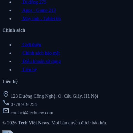
Di động
275
Apps - Game
213
Máy tính - Tablet
66
Chính sách
Giới thiệu
Chính sách bảo mật
Điều khoản sử dụng
Liên hệ
Liên hệ
location_on
123 Đường Công Nghệ, Q. Cầu Giấy, Hà Nội
call
0778 919 254
mail
contact@technew.com
© 2026
Tech Việt News
. Mọi bản quyền được bảo lưu.