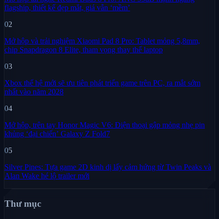
flagship, thiết kế đẹp mắt, giá vẫn ‘mềm’
02
Mở hộp và trải nghiệm Xiaomi Pad 8 Pro: Tablet mỏng 5,8mm,
chip Snapdragon 8 Elite, tham vọng thay thế laptop
03
Xbox thế hệ mới sẽ ưu tiên phát triển game trên PC, ra mắt sớm
nhất vào năm 2028
04
Mở hộp, trên tay Honor Magic V6: Điện thoại gập mỏng nhẹ pin
khủng ‘đại chiến’ Galaxy Z Fold7
05
Silver Pines: Tựa game 2D kinh dị lấy cảm hứng từ Twin Peaks và
Alan Wake hé lộ trailer mới
Thư mục