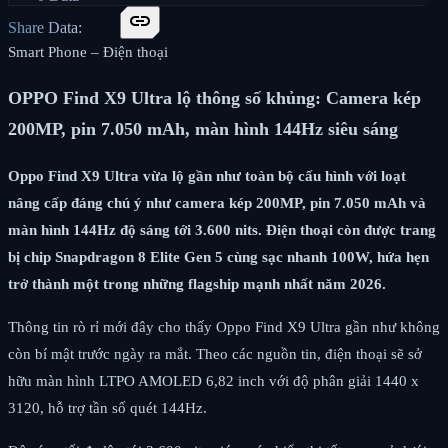
link
Share Data:
Smart Phone – Điện thoại
OPPO Find X9 Ultra lộ thông số khủng: Camera kép
200MP, pin 7.050 mAh, màn hình 144Hz siêu sáng
Oppo Find X9 Ultra vừa lộ gần như toàn bộ cấu hình với loạt
nâng cấp đáng chú ý như camera kép 200MP, pin 7.050 mAh và
màn hình 144Hz độ sáng tới 3.600 nits. Điện thoại còn được trang
bị chip Snapdragon 8 Elite Gen 5 cùng sạc nhanh 100W, hứa hẹn
trở thành một trong những flagship mạnh nhất năm 2026.
Thông tin rò rỉ mới đây cho thấy Oppo Find X9 Ultra gần như không
còn bí mật trước ngày ra mắt. Theo các nguồn tin, điện thoại sẽ sở
hữu màn hình LTPO AMOLED 6,82 inch với độ phân giải 1440 x
3120, hỗ trợ tần số quét 144Hz.