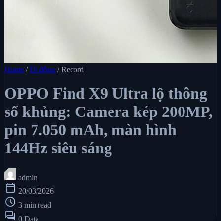
Home
/
Di động
/
Record
OPPO Find X9 Ultra lộ thông
số khủng: Camera kép 200MP,
pin 7.050 mAh, màn hình
144Hz siêu sáng
admin
calendar_today
20/03/2026
schedule
3 min read
forum
0 Data