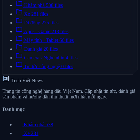
folder
Khám phá
538 files
folder
Xe
281 files
folder
Di động
275 files
folder
Apps - Game
213 files
folder
Máy tính - Tablet
66 files
folder
Đánh giá
20 files
folder
Camera - Nghe nhìn
4 files
folder
Tin tức công nghệ
0 files
developer_board
Tech Việt News
Trang tin công nghệ hàng đầu Việt Nam. Cập nhật tin tức, đánh giá
sản phẩm và hướng dẫn thủ thuật mới nhất mỗi ngày.
Danh mục
Khám phá
538
Xe
281