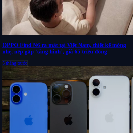
OPPO Find N6 ra mắt tại Việt Nam, thiết kế mỏng
nhẹ, nếp gấp ‘tàng hình’, giá 65 triệu đồng
5 tháng trước