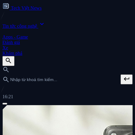
developer_board
Tech Việt News
expand_more
Tin tức công nghệ
Apps - Game
Đánh giá
Xe
Khám phá
search
search
keyboard_return
search
16:21