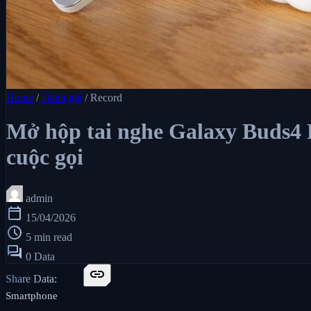
Home
/
Đánh giá
/
Record
Mở hộp tai nghe Galaxy Buds4 
cuộc gọi
admin
calendar_today
15/04/2026
schedule
5 min read
forum
0 Data
link
Share Data:
Smartphone