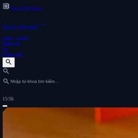
developer_board
Tech Việt News
expand_more
Tin tức công nghệ
Apps - Game
Đánh giá
Xe
Khám phá
search
search
search
15:56