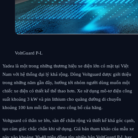
VoltGuard P-L
Yadea là một trong những thương hiệu xe điện lớn có mặt tại Việt
Nam với hệ thống đại lý khá rộng. Dòng Voltguard được giới thiệu
trong những năm gần đây, hướng tới nhóm người dùng muốn một
chiếc xe điện có thiết kế thể thao hơn. Xe sử dụng mô-tơ điện công
suất khoảng 3 kW và pin lithium cho quãng đường di chuyển
khoảng 100 km mỗi lần sạc theo công bố của hãng.
Voltguard có thân xe lớn, sàn để chân rộng và thiết kế khá góc cạnh,
tạo cảm giác chắc chắn khi sử dụng. Giá bán tham khảo của mẫu xe
này vào khoảng 30-40 triệu đồng tùy phiên bản VoltGuard P-L hay