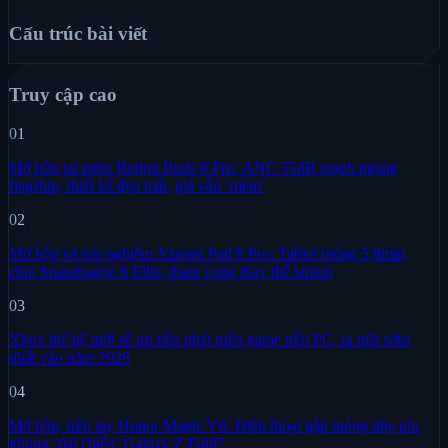
Cấu trúc bài viết
Truy cập cao
01
Mở hộp tai nghe Redmi Buds 8 Pro: ANC 55dB mạnh ngang
flagship, thiết kế đẹp mắt, giá vẫn ‘mềm’
02
Mở hộp và trải nghiệm Xiaomi Pad 8 Pro: Tablet mỏng 5,8mm,
chip Snapdragon 8 Elite, tham vọng thay thế laptop
03
Xbox thế hệ mới sẽ ưu tiên phát triển game trên PC, ra mắt sớm
nhất vào năm 2028
04
Mở hộp, trên tay Honor Magic V6: Điện thoại gập mỏng nhẹ pin
khủng ‘đại chiến’ Galaxy Z Fold7