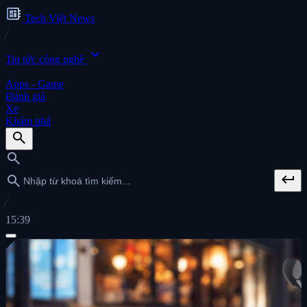
developer_board
Tech Việt News
expand_more
Tin tức công nghệ
Apps - Game
Đánh giá
Xe
Khám phá
search
search
keyboard_return
search
15:39