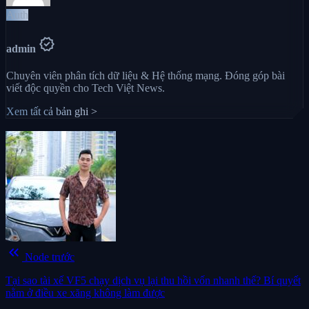
Auth
verified
admin
Chuyên viên phân tích dữ liệu & Hệ thống mạng. Đóng góp bài
viết độc quyền cho Tech Việt News.
Xem tất cả bản ghi >
keyboard_double_arrow_left
Node trước
Tại sao tài xế VF5 chạy dịch vụ lại thu hồi vốn nhanh thế? Bí quyết
nằm ở điều xe xăng không làm được