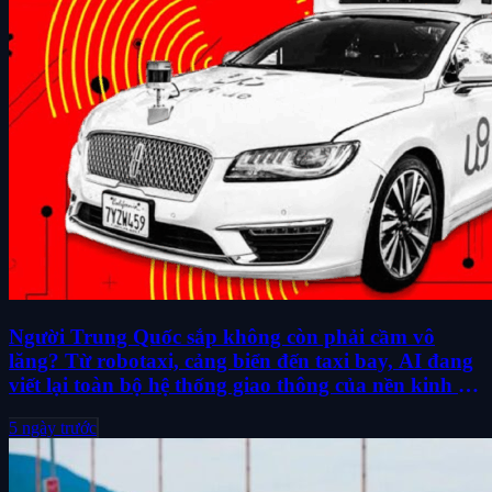
Người Trung Quốc sắp không còn phải cầm vô
lăng? Từ robotaxi, cảng biển đến taxi bay, AI đang
viết lại toàn bộ hệ thống giao thông của nền kinh tế
lớn thứ hai thế giới
5 ngày trước