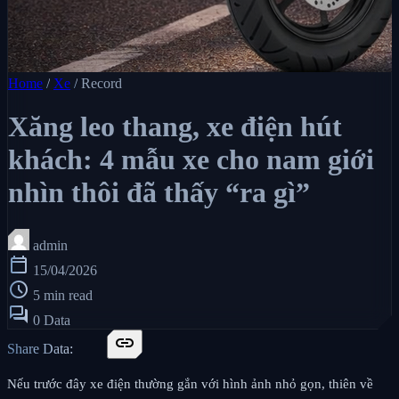
Home
/
Xe
/
Record
Xăng leo thang, xe điện hút
khách: 4 mẫu xe cho nam giới
nhìn thôi đã thấy “ra gì”
admin
calendar_today
15/04/2026
schedule
5 min read
forum
0 Data
link
Share Data:
Nếu trước đây xe điện thường gắn với hình ảnh nhỏ gọn, thiên về