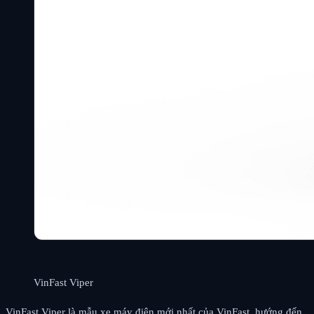
VinFast Viper
VinFast Viper là mẫu xe máy điện mới nhất của VinFast, hướng đến