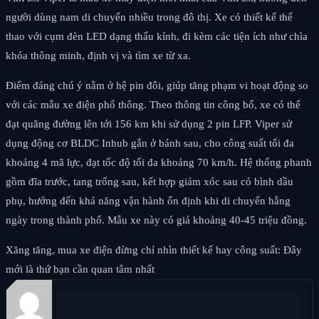
người dùng nam di chuyển nhiều trong đô thị. Xe có thiết kế thể
thao với cụm đèn LED dạng thấu kính, đi kèm các tiện ích như chìa
khóa thông minh, định vị và tìm xe từ xa.
Điểm đáng chú ý nằm ở hệ pin đôi, giúp tăng phạm vi hoạt động so
với các mẫu xe điện phổ thông. Theo thông tin công bố, xe có thể
đạt quãng đường lên tới 156 km khi sử dụng 2 pin LFP. Viper sử
dụng động cơ BLDC Inhub gắn ở bánh sau, cho công suất tối đa
khoảng 4 mã lực, đạt tốc độ tối đa khoảng 70 km/h. Hệ thống phanh
gồm đĩa trước, tang trống sau, kết hợp giảm xóc sau có bình dầu
phụ, hướng đến khả năng vận hành ổn định khi di chuyển hằng
ngày trong thành phố. Mẫu xe này có giá khoảng 40-45 triệu đồng.
Xăng tăng, mua xe điện đừng chỉ nhìn thiết kế hay công suất: Đây
mới là thứ bạn cần quan tâm nhất