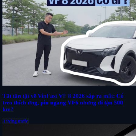
Tất tần tật về VinFast VF 8 2026 sắp ra mắt: Có
treo thích ứng, pin ngang VF6 nhưng đi tận 500
km?
3 tháng trước