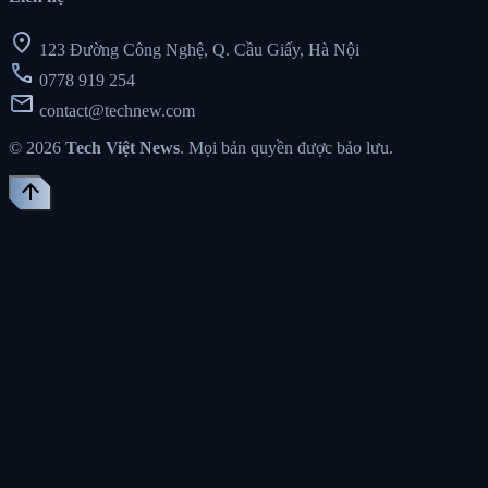
location_on
123 Đường Công Nghệ, Q. Cầu Giấy, Hà Nội
call
0778 919 254
mail
contact@technew.com
© 2026
Tech Việt News
. Mọi bản quyền được bảo lưu.
arrow_upward