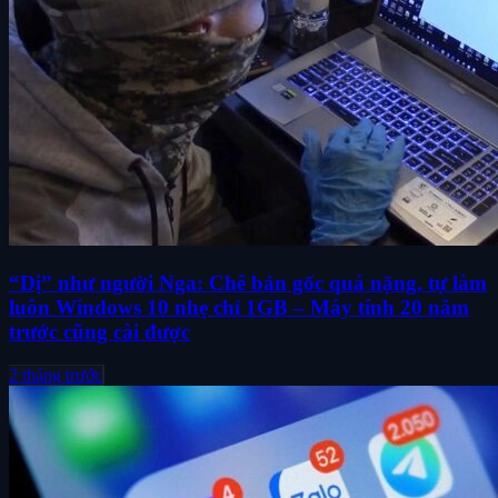
“Dị” như người Nga: Chê bản gốc quá nặng, tự làm
luôn Windows 10 nhẹ chỉ 1GB – Máy tính 20 năm
trước cũng cài được
2 tháng trước