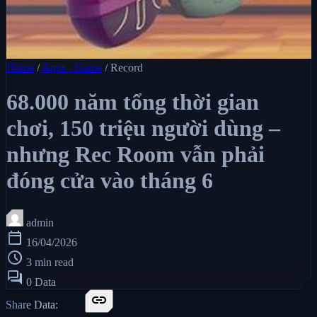
Home
/
Apps - Game
/
Record
68.000 năm tổng thời gian
chơi, 150 triệu người dùng –
nhưng Rec Room vẫn phải
đóng cửa vào tháng 6
admin
calendar_today
16/04/2026
schedule
3 min read
forum
0 Data
link
Share Data: