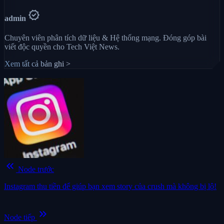
verified
admin
Chuyên viên phân tích dữ liệu & Hệ thống mạng. Đóng góp bài
viết độc quyền cho Tech Việt News.
Xem tất cả bản ghi >
keyboard_double_arrow_left
Node trước
Instagram thu tiền để giúp bạn xem story của crush mà không bị lộ!
keyboard_double_arrow_right
Node tiếp