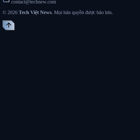
contact@technew.com
© 2026
Tech Việt News
. Mọi bản quyền được bảo lưu.
arrow_upward