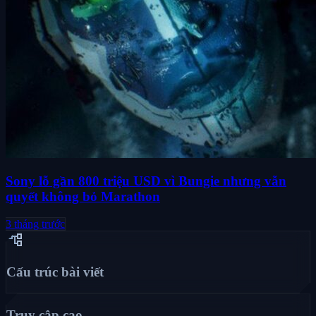
Sony lỗ gần 800 triệu USD vì Bungie nhưng vẫn
quyết không bỏ Marathon
3 tháng trước
account_tree
Cấu trúc bài viết
Truy cập cao