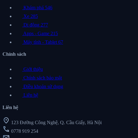
Khám phá
546
Xe
285
Di động
277
Apps - Game
215
Máy tính - Tablet
67
Chính sách
Giới thiệu
Chính sách bảo mật
Điều khoản sử dụng
Liên hệ
Liên hệ
location_on
123 Đường Công Nghệ, Q. Cầu Giấy, Hà Nội
call
0778 919 254
mail