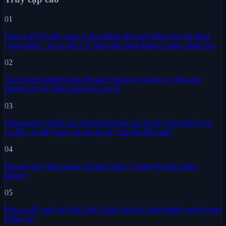
01
Chủ xe BYD thất vọng vì chi nhánh đột ngột đóng cửa mà hãng
"lặng thinh": bỏ ra gần 1 tỷ đồng thì xứng đáng có được nhiều hơn
sự im lặng
02
Tài xế kinh nghiệm luôn để sẵn 3 món này trong xe: Nhỏ gọn
nhưng cực kỳ hữu ích khi gặp sự cố
03
[Infographic] Nhìn vào số dư tài khoản của tài xế công nghệ chạy
xe điện, ta thấy ngay tại sao họ lại "chuyển đổi xanh"
04
Mua xe máy điện online giá bao nhiêu, có khuyến mãi nhiều
không?
05
Mua xe dễ, nuôi xe khó: Đây là bóc tách tài chính nhiều người chưa
lường tới