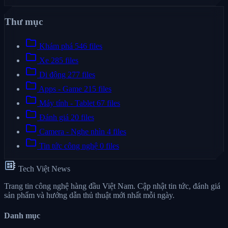
Thư mục
folder
Khám phá
546 files
folder
Xe
285 files
folder
Di động
277 files
folder
Apps - Game
215 files
folder
Máy tính - Tablet
67 files
folder
Đánh giá
20 files
folder
Camera - Nghe nhìn
4 files
folder
Tin tức công nghệ
0 files
developer_board
Tech Việt News
Trang tin công nghệ hàng đầu Việt Nam. Cập nhật tin tức, đánh giá
sản phẩm và hướng dẫn thủ thuật mới nhất mỗi ngày.
Danh mục