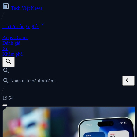
developer_board
Tech Việt News
expand_more
Tin tức công nghệ
Apps - Game
Đánh giá
Xe
Khám phá
search
search
keyboard_return
search
19:54