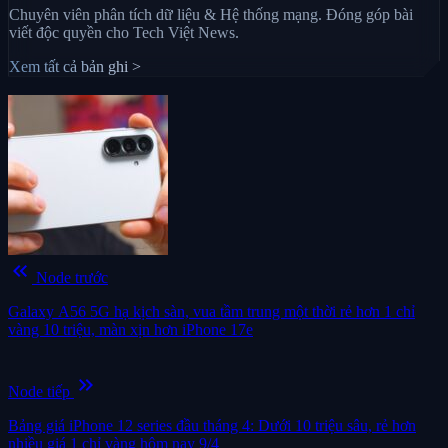
Chuyên viên phân tích dữ liệu & Hệ thống mạng. Đóng góp bài
viết độc quyền cho Tech Việt News.
Xem tất cả bản ghi >
keyboard_double_arrow_left
Node trước
Galaxy A56 5G hạ kịch sàn, vua tầm trung một thời rẻ hơn 1 chỉ
vàng 10 triệu, màn xịn hơn iPhone 17e
keyboard_double_arrow_right
Node tiếp
Bảng giá iPhone 12 series đầu tháng 4: Dưới 10 triệu sâu, rẻ hơn
nhiều giá 1 chỉ vàng hôm nay 9/4