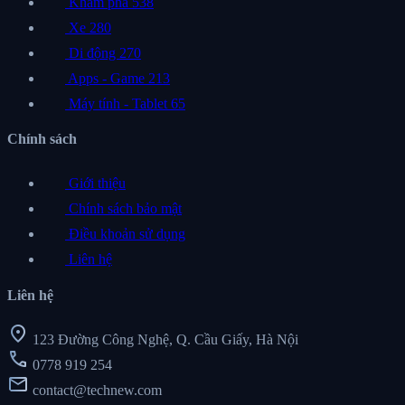
Khám phá
538
Xe
280
Di động
270
Apps - Game
213
Máy tính - Tablet
65
Chính sách
Giới thiệu
Chính sách bảo mật
Điều khoản sử dụng
Liên hệ
Liên hệ
location_on
123 Đường Công Nghệ, Q. Cầu Giấy, Hà Nội
call
0778 919 254
mail
contact@technew.com