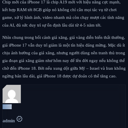
Chip mới của iPhone 17 là chip A19 mới với hiệu năng cực mạnh,
kết hợp RAM tới 8GB giúp nó không chỉ cân mọi tác vụ từ chơi
game, xử lý hình ảnh, video nhanh mà còn chạy mượt các tính năng
của AI, đủ sức duy trì sự ổn định lâu dài từ 4-5 năm tới.
Nhìn chung trong bối cảnh giá xăng, giá vàng diễn biến thất thường,
giá iPhone 17 vẫn duy trì giảm là một tín hiệu đáng mừng. Mặc dù ít
chịu ảnh hưởng của giá xăng, nhưng người dùng nên tranh thủ trong
gia đoạn giá xăng giảm như hôm nay để lên đời ngay nếu không thể
chờ đến iPhone 18. Bởi nếu xung dột giữa Mỹ – Israel và Iran không
ngừng bán lâu dài, giá iPhone 18 được dự đoán có thể tăng cao.
Auth
verified
admin