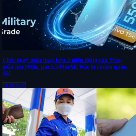
Chốt ngay mẫu máy hơn 3 triệu đồng của Vivo,
màn lớn 90Hz, pin 5.500mAh, bền bỉ chuẩn quân
đội
1 tuần trước