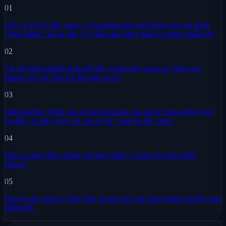
01
Chủ xe BYD thất vọng vì chi nhánh đột ngột đóng cửa mà hãng
"lặng thinh": bỏ ra gần 1 tỷ đồng thì xứng đáng có được nhiều hơn
sự im lặng
02
Tài xế kinh nghiệm luôn để sẵn 3 món này trong xe: Nhỏ gọn
nhưng cực kỳ hữu ích khi gặp sự cố
03
[Infographic] Nhìn vào số dư tài khoản của tài xế công nghệ chạy
xe điện, ta thấy ngay tại sao họ lại "chuyển đổi xanh"
04
Mua xe máy điện online giá bao nhiêu, có khuyến mãi nhiều
không?
05
Mua xe dễ, nuôi xe khó: Đây là bóc tách tài chính nhiều người chưa
lường tới