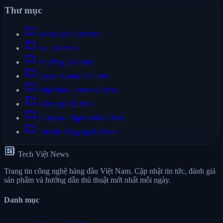
Thư mục
folder
Khám phá
538 files
folder
Xe
280 files
folder
Di động
270 files
folder
Apps - Game
213 files
folder
Máy tính - Tablet
65 files
folder
Đánh giá
20 files
folder
Camera - Nghe nhìn
4 files
folder
Tin tức công nghệ
0 files
developer_board
Tech Việt News
Trang tin công nghệ hàng đầu Việt Nam. Cập nhật tin tức, đánh giá
sản phẩm và hướng dẫn thủ thuật mới nhất mỗi ngày.
Danh mục