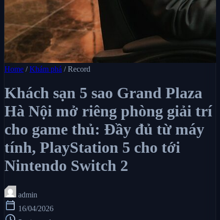
Home
/
Khám phá
/
Record
Khách sạn 5 sao Grand Plaza
Hà Nội mở riêng phòng giải trí
cho game thủ: Đầy đủ từ máy
tính, PlayStation 5 cho tới
Nintendo Switch 2
admin
calendar_today
16/04/2026
schedule