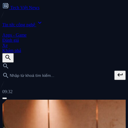
developer_board
Tech Việt News
expand_more
Tin tức công nghệ
Apps - Game
Đánh giá
Xe
Khám phá
search
search
keyboard_return
search
09:32