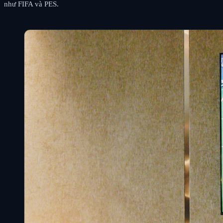
như FIFA và PES.