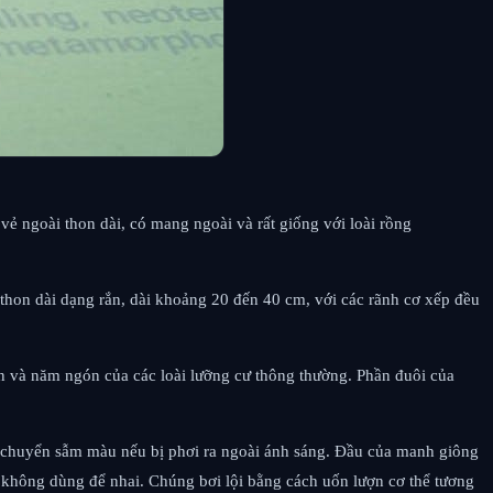
 ngoài thon dài, có mang ngoài và rất giống với loài rồng
 thon dài dạng rắn, dài khoảng 20 đến 40 cm, với các rãnh cơ xếp đều
gón và năm ngón của các loài lưỡng cư thông thường. Phần đuôi của
ẽ chuyển sẫm màu nếu bị phơi ra ngoài ánh sáng. Đầu của manh giông
không dùng để nhai. Chúng bơi lội bằng cách uốn lượn cơ thể tương