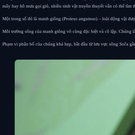
mây hay hô mưa gọi gió, nhiều sinh vật truyền thuyết vẫn có thể tìm 
Một trong số đó là manh giông (Proteus anguinus) – loài động vật đượ
Môi trường sống của manh giông vô cùng đặc biệt và cô lập. Chúng l
Phạm vi phân bố của chúng khá hẹp, bắt đầu từ lưu vực sông Soča gần