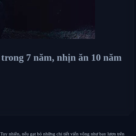
g trong 7 năm, nhịn ăn 10 năm
uy nhiên, nếu gạt bỏ những chi tiết viển vông như bay lượn trên