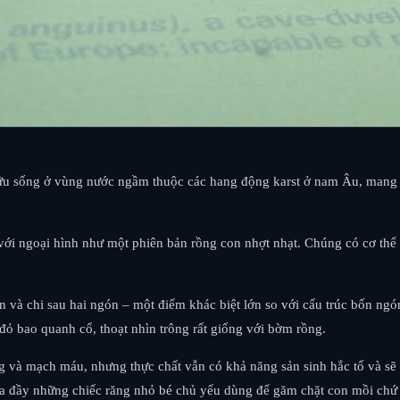
hữu sống ở vùng nước ngầm thuộc các hang động karst ở nam Âu, mang vẻ
 với ngoại hình như một phiên bản rồng con nhợt nhạt. Chúng có cơ thể
ngón và chi sau hai ngón – một điểm khác biệt lớn so với cấu trúc bốn n
 bao quanh cổ, thoạt nhìn trông rất giống với bờm rồng.
ng và mạch máu, nhưng thực chất vẫn có khả năng sản sinh hắc tố và s
a đầy những chiếc răng nhỏ bé chủ yếu dùng để găm chặt con mồi chứ 