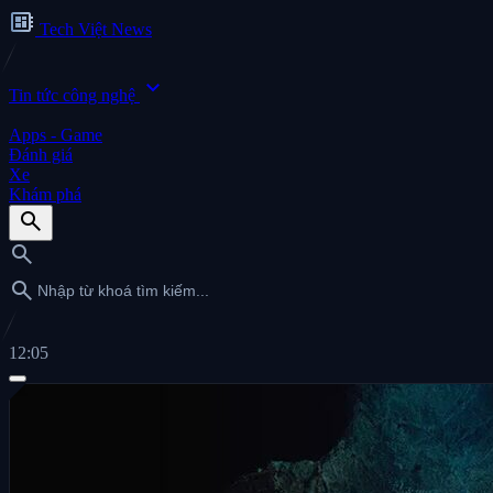
developer_board
Tech Việt News
expand_more
Tin tức công nghệ
Apps - Game
Đánh giá
Xe
Khám phá
search
search
search
12:05