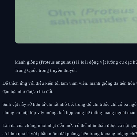
Manh giông (Proteus anguinus) là loài động vật lưỡng cư đặc 
Trung Quốc trong truyền thuyết.
Để thích ứng với điều kiện tối tăm vĩnh viễn, manh giông đã tiến hóa
đặn tựa như được chia đốt.
Sinh vật này sở hữu tứ chi rất nhỏ bé, trong đó chi trước chỉ có ba 
chúng có một lớp vây mỏng, kết hợp cùng hệ thống mang ngoài màu đỏ
Làn da của chúng nhợt nhạt đến mức có thể nhìn thấu được cả nội tạ
có hình quả lê với phần mõm dài phẳng, bên trong khoang miệng chứ