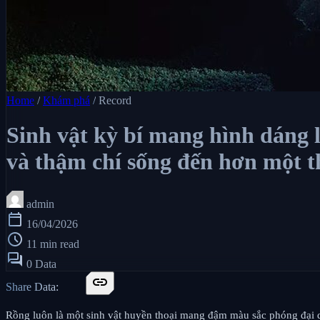
Home
/
Khám phá
/
Record
Sinh vật kỳ bí mang hình dáng 
và thậm chí sống đến hơn một t
admin
calendar_today
16/04/2026
schedule
11 min read
forum
0 Data
link
Share Data:
Rồng luôn là một sinh vật huyền thoại mang đậm màu sắc phóng đại do