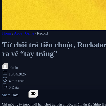
Home
/
Apps - Game
/
Record
Từ chối trả tiền chuộc, Rocksta
ra về “tay trắng”
admin
calendar_today
16/04/2026
schedule
4 min read
forum
0 Data
link
Share Data:
Chỉ một ngày trước thời hạn chót trả tiền chuộc, nhóm tin tặc ShinyH