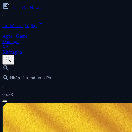
developer_board
Tech Việt News
expand_more
Tin tức công nghệ
Apps - Game
Đánh giá
Xe
Khám phá
search
search
search
05:38