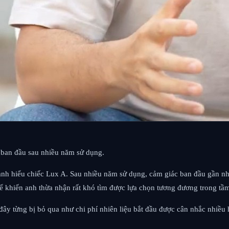
 ban đầu sau nhiều năm sử dụng.
anh hiểu chiếc Lux A. Sau nhiều năm sử dụng, cảm giác ban đầu gần n
hể khiến anh thừa nhận rất khó tìm được lựa chọn tương đương trong tầm
 đây từng bị bỏ qua như chi phí nhiên liệu bắt đầu được cân nhắc nhiều