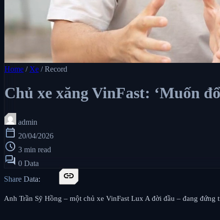
Home
/
Xe
/
Record
Chủ xe xăng VinFast: ‘Muốn đổi
admin
calendar_today
20/04/2026
schedule
3 min read
forum
0 Data
link
Share Data:
Anh Trần Sỹ Hồng – một chủ xe VinFast Lux A đời đầu – đang đứng trư