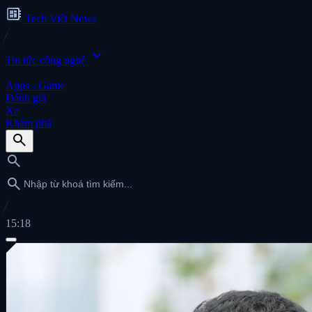
developer_board
Tech Việt News
expand_more
Tin tức công nghệ
Apps - Game
Đánh giá
Xe
Khám phá
search
search
search
15:18