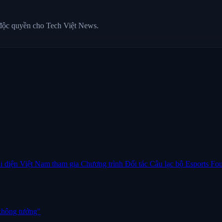
 độc quyền cho Tech Việt News.
i diện Việt Nam tham gia Chương trình Đối tác Câu lạc bộ Esports Fo
không tưởng"