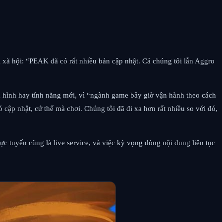
g xã hội: “PEAK đã có rất nhiều bản cập nhật. Cả chúng tôi lẫn Aggro
 hình hay tính năng mới, vì “ngành game bây giờ vận hành theo cách
ập nhật, cứ thế mà chơi. Chúng tôi đã đi xa hơn rất nhiều so với đó,
c tuyến cũng là live service, và việc kỳ vọng dòng nội dung liên tục