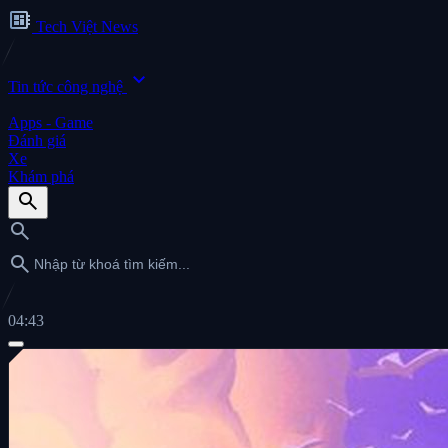
developer_board
Tech Việt News
expand_more
Tin tức công nghệ
Apps - Game
Đánh giá
Xe
Khám phá
search
search
search
04:43