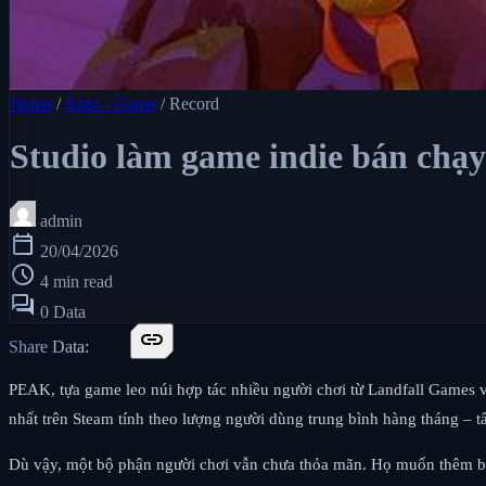
Home
/
Apps - Game
/
Record
Studio làm game indie bán chạy n
admin
calendar_today
20/04/2026
schedule
4 min read
forum
0 Data
link
Share Data:
PEAK, tựa game leo núi hợp tác nhiều người chơi từ Landfall Games v
nhất trên Steam tính theo lượng người dùng trung bình hàng tháng – t
Dù vậy, một bộ phận người chơi vẫn chưa thỏa mãn. Họ muốn thêm bản