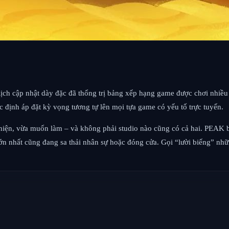
i lịch cập nhật dày đặc đã thống trị bảng xếp hạng game được chơi nhiề
 định áp đặt kỳ vọng tương tự lên mọi tựa game có yếu tố trực tuyến.
iện, vừa muốn làm – và không phải studio nào cũng có cả hai. PEAK bán
ớn nhất cũng đang sa thải nhân sự hoặc đóng cửa. Gọi “lười biếng” nhữ