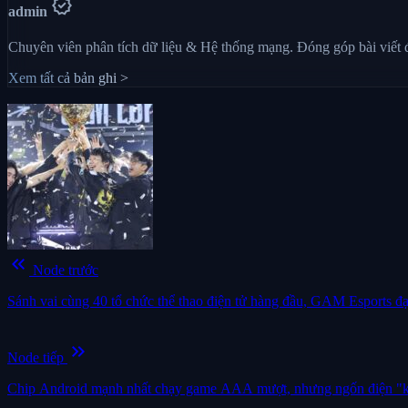
verified
admin
Chuyên viên phân tích dữ liệu & Hệ thống mạng. Đóng góp bài viết
Xem tất cả bản ghi >
keyboard_double_arrow_left
Node trước
Sánh vai cùng 40 tổ chức thể thao điện tử hàng đầu, GAM Esports đạ
keyboard_double_arrow_right
Node tiếp
Chip Android mạnh nhất chạy game AAA mượt, nhưng ngốn điện "