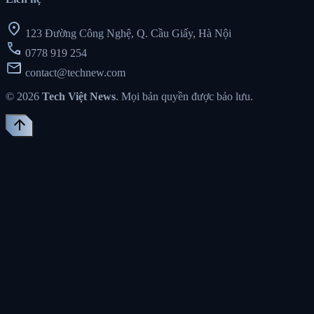
location_on
123 Đường Công Nghệ, Q. Cầu Giấy, Hà Nội
call
0778 919 254
mail
contact@technew.com
© 2026
Tech Việt News
. Mọi bản quyền được bảo lưu.
arrow_upward