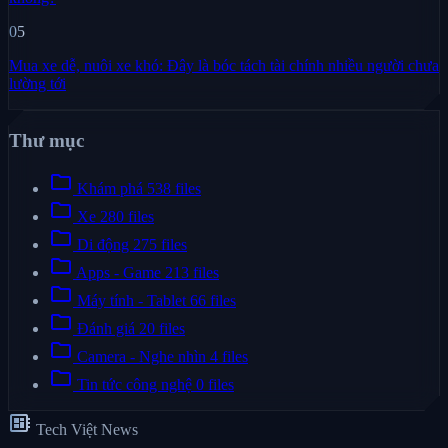
05
Mua xe dễ, nuôi xe khó: Đây là bóc tách tài chính nhiều người chưa
lường tới
Thư mục
folder
Khám phá
538 files
folder
Xe
280 files
folder
Di động
275 files
folder
Apps - Game
213 files
folder
Máy tính - Tablet
66 files
folder
Đánh giá
20 files
folder
Camera - Nghe nhìn
4 files
folder
Tin tức công nghệ
0 files
developer_board
Tech Việt News