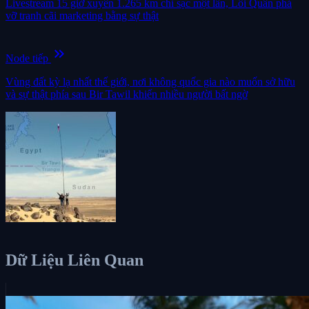
Livestream 15 giờ xuyên 1.265 km chỉ sạc một lần, Lôi Quân phá
vỡ tranh cãi marketing bằng sự thật
keyboard_double_arrow_right
Node tiếp
Vùng đất kỳ lạ nhất thế giới, nơi không quốc gia nào muốn sở hữu
và sự thật phía sau Bir Tawil khiến nhiều người bất ngờ
Dữ Liệu Liên Quan