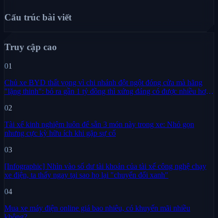
Cấu trúc bài viết
Truy cập cao
01
Chủ xe BYD thất vọng vì chi nhánh đột ngột đóng cửa mà hãng
"lặng thinh": bỏ ra gần 1 tỷ đồng thì xứng đáng có được nhiều hơn
sự im lặng
02
Tài xế kinh nghiệm luôn để sẵn 3 món này trong xe: Nhỏ gọn
nhưng cực kỳ hữu ích khi gặp sự cố
03
[Infographic] Nhìn vào số dư tài khoản của tài xế công nghệ chạy
xe điện, ta thấy ngay tại sao họ lại "chuyển đổi xanh"
04
Mua xe máy điện online giá bao nhiêu, có khuyến mãi nhiều
không?