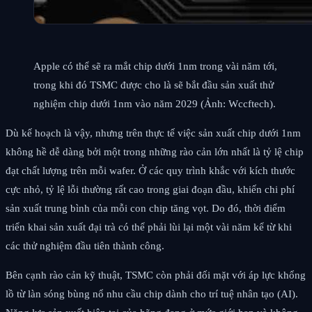
Apple có thể sẽ ra mắt chip dưới 1nm trong vài năm tới,
trong khi đó TSMC được cho là sẽ bắt đầu sản xuất thử
nghiệm chip dưới 1nm vào năm 2029 (Ảnh: Wccftech).
Dù kế hoạch là vậy, nhưng trên thực tế việc sản xuất chip dưới 1nm
không hề dễ dàng bởi một trong những rào cản lớn nhất là tỷ lệ chip
đạt chất lượng trên mỗi wafer. Ở các quy trình khắc với kích thước
cực nhỏ, tỷ lệ lỗi thường rất cao trong giai đoạn đầu, khiến chi phí
sản xuất trung bình của mỗi con chip tăng vọt. Do đó, thời điểm
triển khai sản xuất đại trà có thể phải lùi lại một vài năm kể từ khi
các thử nghiệm đầu tiên thành công.
Bên cạnh rào cản kỹ thuật, TSMC còn phải đối mặt với áp lực khổng
lồ từ làn sóng bùng nổ nhu cầu chip dành cho trí tuệ nhân tạo (AI).