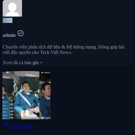
Auth
verified
admin
Chuyên viên phân tích dữ liệu & Hệ thống mạng. Đóng góp bài
viết độc quyền cho Tech Việt News.
Xem tất cả bản ghi >
keyboard_double_arrow_left
Node trước