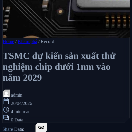
Home
/
Khám phá
/
Record
TSMC dự kiến sản xuất thử
nghiệm chip dưới 1nm vào
năm 2029
admin
calendar_today
20/04/2026
schedule
4 min read
forum
0 Data
link
Share Data: