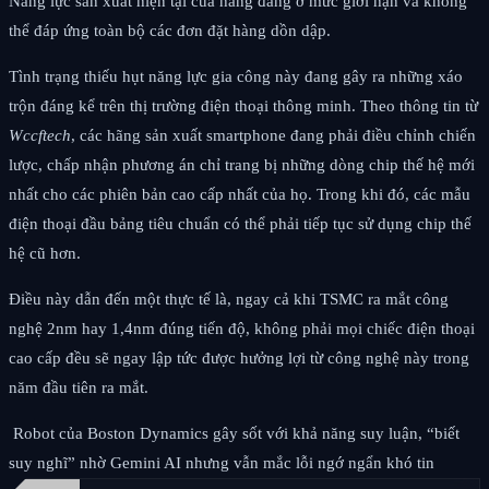
Năng lực sản xuất hiện tại của hãng đang ở mức giới hạn và không
thể đáp ứng toàn bộ các đơn đặt hàng dồn dập.
Tình trạng thiếu hụt năng lực gia công này đang gây ra những xáo
trộn đáng kể trên thị trường điện thoại thông minh. Theo thông tin từ
Wccftech
, các hãng sản xuất smartphone đang phải điều chỉnh chiến
lược, chấp nhận phương án chỉ trang bị những dòng chip thế hệ mới
nhất cho các phiên bản cao cấp nhất của họ. Trong khi đó, các mẫu
điện thoại đầu bảng tiêu chuẩn có thể phải tiếp tục sử dụng chip thế
hệ cũ hơn.
Điều này dẫn đến một thực tế là, ngay cả khi TSMC ra mắt công
nghệ 2nm hay 1,4nm đúng tiến độ, không phải mọi chiếc điện thoại
cao cấp đều sẽ ngay lập tức được hưởng lợi từ công nghệ này trong
năm đầu tiên ra mắt.
Robot của Boston Dynamics gây sốt với khả năng suy luận, “biết
suy nghĩ” nhờ Gemini AI nhưng vẫn mắc lỗi ngớ ngẩn khó tin