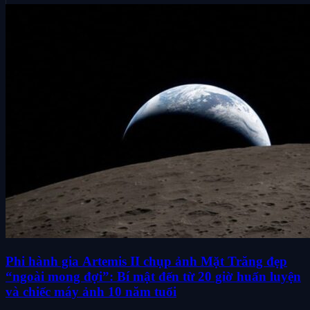
Phi hành gia Artemis II chụp ảnh Mặt Trăng đẹp
“ngoài mong đợi”: Bí mật đến từ 20 giờ huấn luyện
và chiếc máy ảnh 10 năm tuổi