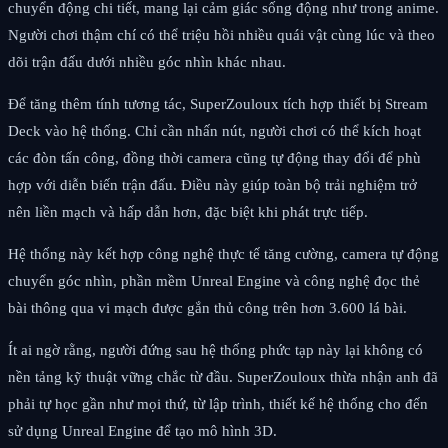
chuyển động chi tiết, mang lại cảm giác sống động như trong anime.
Người chơi thậm chí có thể triệu hồi nhiều quái vật cùng lúc và theo
dõi trận đấu dưới nhiều góc nhìn khác nhau.
Để tăng thêm tính tương tác, SuperZouloux tích hợp thiết bị Stream
Deck vào hệ thống. Chỉ cần nhấn nút, người chơi có thể kích hoạt
các đòn tấn công, đồng thời camera cũng tự động thay đổi để phù
hợp với diễn biến trận đấu. Điều này giúp toàn bộ trải nghiệm trở
nên liền mạch và hấp dẫn hơn, đặc biệt khi phát trực tiếp.
Hệ thống này kết hợp công nghệ thực tế tăng cường, camera tự động
chuyển góc nhìn, phần mềm Unreal Engine và công nghệ đọc thẻ
bài thông qua vi mạch được gắn thủ công trên hơn 3.600 lá bài.
Ít ai ngờ rằng, người đứng sau hệ thống phức tạp này lại không có
nền tảng kỹ thuật vững chắc từ đầu. SuperZouloux thừa nhận anh đã
phải tự học gần như mọi thứ, từ lập trình, thiết kế hệ thống cho đến
sử dụng Unreal Engine để tạo mô hình 3D.