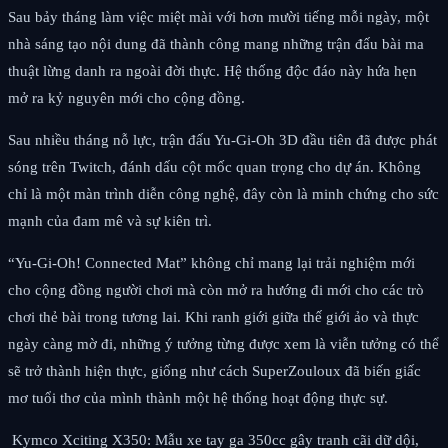
Sau bảy tháng làm việc miệt mài với hơn mười tiếng mỗi ngày, một
nhà sáng tạo nội dung đã thành công mang những trận đấu bài ma
thuật lừng danh ra ngoài đời thực. Hệ thống độc đáo này hứa hẹn
mở ra kỷ nguyên mới cho cộng đồng.
Sau nhiều tháng nỗ lực, trận đấu Yu-Gi-Oh 3D đầu tiên đã được phát
sóng trên Twitch, đánh dấu cột mốc quan trọng cho dự án. Không
chỉ là một màn trình diễn công nghệ, đây còn là minh chứng cho sức
mạnh của đam mê và sự kiên trì.
“Yu-Gi-Oh! Connected Mat” không chỉ mang lại trải nghiệm mới
cho cộng đồng người chơi mà còn mở ra hướng đi mới cho các trò
chơi thẻ bài trong tương lai. Khi ranh giới giữa thế giới ảo và thực
ngày càng mờ đi, những ý tưởng từng được xem là viễn tưởng có thể
sẽ trở thành hiện thực, giống như cách SuperZouloux đã biến giấc
mơ tuổi thơ của mình thành một hệ thống hoạt động thực sự.
Kymco Xciting X350: Mẫu xe tay ga 350cc gây tranh cãi dữ dội,