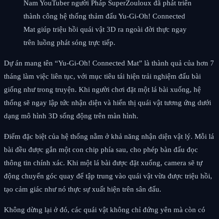
Nam YouTuber người Pháp SuperZouloux đã phát triển
thành công hệ thống thảm đấu Yu-Gi-Oh! Connected
Mat giúp triệu hồi quái vật 3D ra ngoài đời thực ngay
trên luồng phát sóng trực tiếp.
Dự án mang tên “Yu-Gi-Oh! Connected Mat” là thành quả của hơn 7
tháng làm việc liên tục, với mục tiêu tái hiện trải nghiệm đấu bài
giống như trong truyện. Khi người chơi đặt một lá bài xuống, hệ
thống sẽ ngay lập tức nhận diện và hiển thị quái vật tương ứng dưới
dạng mô hình 3D sống động trên màn hình.
Điểm đặc biệt của hệ thống nằm ở khả năng nhận diện vật lý. Mỗi lá
bài đều được gắn một con chip phía sau, cho phép bàn đấu đọc
thông tin chính xác. Khi một lá bài được đặt xuống, camera sẽ tự
động chuyển góc quay để tập trung vào quái vật vừa được triệu hồi,
tạo cảm giác như nó thực sự xuất hiện trên sân đấu.
Không dừng lại ở đó, các quái vật không chỉ đứng yên mà còn có