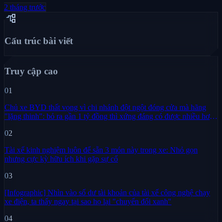
2 tháng trước
account_tree
Cấu trúc bài viết
Truy cập cao
01
Chủ xe BYD thất vọng vì chi nhánh đột ngột đóng cửa mà hãng
"lặng thinh": bỏ ra gần 1 tỷ đồng thì xứng đáng có được nhiều hơn
sự im lặng
02
Tài xế kinh nghiệm luôn để sẵn 3 món này trong xe: Nhỏ gọn
nhưng cực kỳ hữu ích khi gặp sự cố
03
[Infographic] Nhìn vào số dư tài khoản của tài xế công nghệ chạy
xe điện, ta thấy ngay tại sao họ lại "chuyển đổi xanh"
04