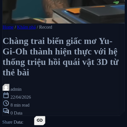
Home
/
Khám phá
/
Record
Chàng trai biến giấc mơ Yu-
Gi-Oh thành hiện thực với hệ
thống triệu hồi quái vật 3D từ
thẻ bài
admin
calendar_today
22/04/2026
schedule
8 min read
forum
0 Data
link
Share Data: