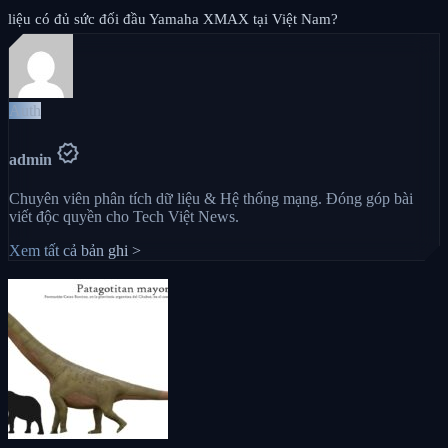
liệu có đủ sức đối đầu Yamaha XMAX tại Việt Nam?
Auth
verified
admin
Chuyên viên phân tích dữ liệu & Hệ thống mạng. Đóng góp bài
viết độc quyền cho Tech Việt News.
Xem tất cả bản ghi >