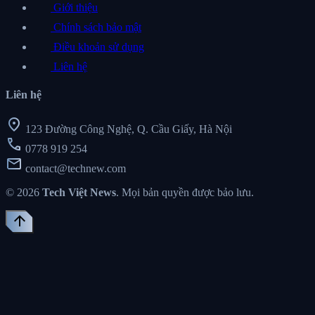
Giới thiệu
Chính sách bảo mật
Điều khoản sử dụng
Liên hệ
Liên hệ
location_on
123 Đường Công Nghệ, Q. Cầu Giấy, Hà Nội
call
0778 919 254
mail
contact@technew.com
© 2026
Tech Việt News
. Mọi bản quyền được bảo lưu.
arrow_upward