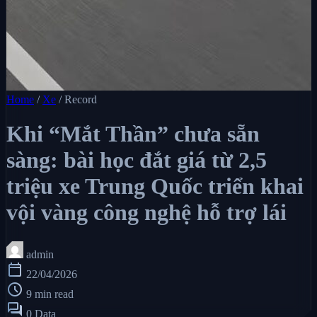
Home
/
Xe
/
Record
Khi “Mắt Thần” chưa sẵn
sàng: bài học đắt giá từ 2,5
triệu xe Trung Quốc triển khai
vội vàng công nghệ hỗ trợ lái
admin
calendar_today
22/04/2026
schedule
9 min read
forum
0 Data