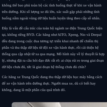
không thể bao phủ toàn bộ các tình huống thực tế khi xe vận hành
trên đường. Khi số lượng xe đủ lớn, xác suất gặp phải những tình
huống nằm ngoài vùng dữ liệu huấn luyện tăng theo cấp số nhân.
Đây là vấn đề cấu trúc của toàn bộ ngành xe điện Trung Quốc hiện
tại, không riêng BYD. Các hãng như AITO, Xpeng, Nio và Deepal
đều đang trong cuộc đua tương tự: triển khai nhanh để chiếm thị
phần và thu thập dữ liệu từ đội xe vận hành thực, rồi cải thiện hệ
thống qua cập nhật từ xa qua mạng. Mô hình này về lý thuyết là hợp
lý, nhưng đặt ra câu hỏi đạo đức rất rõ: ai chịu rủi ro trong giai đoạn
dữ liệu chưa đủ, tức là giai đoạn hệ thống chưa đủ chín?
Các hãng xe Trung Quốc đang thu thập dữ liệu học máy bằng cách
để xe vận hành trên đường thực. Người mua xe, dù có biết hay
không, đang là một phần của quá trình đó.