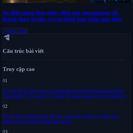
Xe điện đang làm được điều mà smartphone đã
thành thạo từ lâu: tự cải thiện bản thân qua đêm
1 tháng trước
account_tree
Cấu trúc bài viết
Truy cập cao
01
Chủ xe BYD thất vọng vì chi nhánh đột ngột đóng cửa mà hãng
"lặng thinh": bỏ ra gần 1 tỷ đồng thì xứng đáng có được nhiều hơn
sự im lặng
02
Tài xế kinh nghiệm luôn để sẵn 3 món này trong xe: Nhỏ gọn
nhưng cực kỳ hữu ích khi gặp sự cố
03