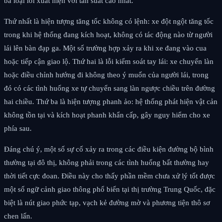
ba loại lỗi xuất hiện với tần suất cao nhất.
Thứ nhất là hiện tượng tăng tốc không có lệnh: xe đột ngột tăng tốc
trong khi hệ thống đang kích hoạt, không có tác động nào từ người
lái lên bàn đạp ga. Một số trường hợp xảy ra khi xe đang vào cua
hoặc tiếp cận giao lộ. Thứ hai là lỗi kiểm soát tay lái: xe chuyển làn
hoặc điều chỉnh hướng đi không theo ý muốn của người lái, trong
đó có các tình huống xe tự chuyển sang làn ngược chiều trên đường
hai chiều. Thứ ba là hiện tượng phanh ảo: hệ thống phát hiện vật cản
không tồn tại và kích hoạt phanh khẩn cấp, gây nguy hiểm cho xe
phía sau.
Đáng chú ý, một số sự cố xảy ra trong các điều kiện đường bộ bình
thường tại đô thị, không phải trong các tình huống bất thường hay
thời tiết cực đoan. Điều này cho thấy phần mềm chưa xử lý tốt được
một số ngữ cảnh giao thông phổ biến tại thị trường Trung Quốc, đặc
biệt là nút giao phức tạp, vạch kẻ đường mờ và phương tiện thô sơ
chen lấn.