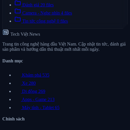
folder
Đánh giá
20 files
folder
Camera - Nghe nhìn
4 files
folder
Tin tức công nghệ
0 files
developer_board
Tech Việt News
Trang tin công nghệ hàng đầu Việt Nam. Cập nhật tin tức, đánh giá
sản phẩm và hướng dẫn thủ thuật mới nhất mỗi ngày.
Danh mục
Khám phá
535
Xe
280
Di động
269
Apps - Game
213
Máy tính - Tablet
65
Chính sách