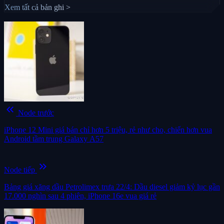
Xem tất cả bản ghi >
keyboard_double_arrow_left
Node trước
iPhone 12 Mini giá bán chỉ hơn 5 triệu, rẻ như cho, chiến hơn vua
Android tầm trung Galaxy A57
keyboard_double_arrow_right
Node tiếp
Bảng giá xăng dầu Petrolimex trưa 22/4: Dầu diesel giảm kỷ lục gần
17.000 nghìn sau 4 phiên, iPhone 16e vua giá rẻ