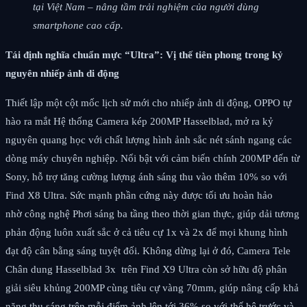
tại Việt Nam – nâng tầm trải nghiệm của người dùng
smartphone cao cấp.
Tái định nghĩa chuẩn mực “Ultra”: Vị thế tiên phong trong kỷ
nguyên nhiếp ảnh di động
Thiết lập một cột mốc lịch sử mới cho nhiếp ảnh di động, OPPO tự
hào ra mắt Hệ thống Camera kép 200MP Hasselblad, mở ra kỷ
nguyên quang học với chất lượng hình ảnh sắc nét sánh ngang các
dòng máy chuyên nghiệp. Nổi bật với cảm biến chính 200MP đến từ
Sony, hỗ trợ tăng cường lượng ánh sáng thu vào thêm 10% so với
Find X8 Ultra. Sức mạnh phần cứng này được tối ưu hoàn hảo
nhờ công nghệ Phơi sáng ba tầng theo thời gian thực, giúp dải tương
phản động luôn xuất sắc ở cả tiêu cự 1x và 2x để mọi khung hình
đạt độ cân bằng sáng tuyệt đối. Không dừng lại ở đó, Camera Tele
Chân dung Hasselblad 3x trên Find X9 Ultra còn sở hữu độ phân
giải siêu khủng 200MP cùng tiêu cự vàng 70mm, giúp nâng cấp khả
năng thu sáng trên mỗi điểm ảnh lên tới 36% so với thế hệ trước và