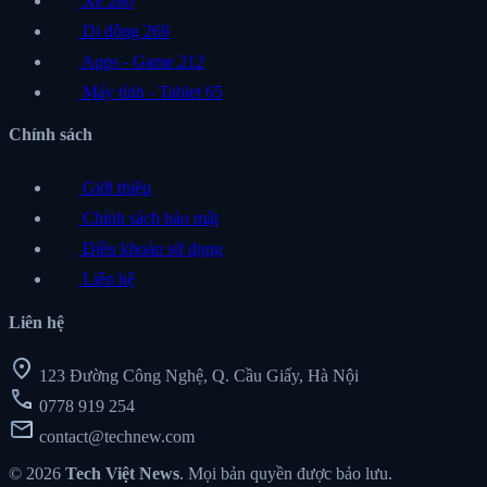
Xe
280
Di động
269
Apps - Game
212
Máy tính - Tablet
65
Chính sách
Giới thiệu
Chính sách bảo mật
Điều khoản sử dụng
Liên hệ
Liên hệ
location_on
123 Đường Công Nghệ, Q. Cầu Giấy, Hà Nội
call
0778 919 254
mail
contact@technew.com
© 2026
Tech Việt News
. Mọi bản quyền được bảo lưu.