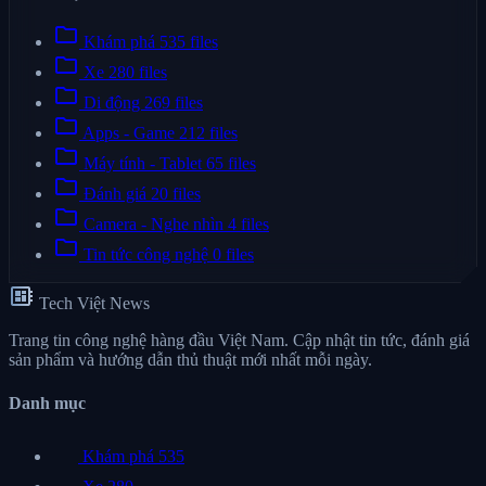
folder
Khám phá
535 files
folder
Xe
280 files
folder
Di động
269 files
folder
Apps - Game
212 files
folder
Máy tính - Tablet
65 files
folder
Đánh giá
20 files
folder
Camera - Nghe nhìn
4 files
folder
Tin tức công nghệ
0 files
developer_board
Tech Việt News
Trang tin công nghệ hàng đầu Việt Nam. Cập nhật tin tức, đánh giá
sản phẩm và hướng dẫn thủ thuật mới nhất mỗi ngày.
Danh mục
Khám phá
535