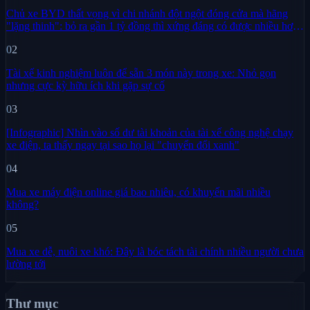
Chủ xe BYD thất vọng vì chi nhánh đột ngột đóng cửa mà hãng
"lặng thinh": bỏ ra gần 1 tỷ đồng thì xứng đáng có được nhiều hơn
sự im lặng
02
Tài xế kinh nghiệm luôn để sẵn 3 món này trong xe: Nhỏ gọn
nhưng cực kỳ hữu ích khi gặp sự cố
03
[Infographic] Nhìn vào số dư tài khoản của tài xế công nghệ chạy
xe điện, ta thấy ngay tại sao họ lại "chuyển đổi xanh"
04
Mua xe máy điện online giá bao nhiêu, có khuyến mãi nhiều
không?
05
Mua xe dễ, nuôi xe khó: Đây là bóc tách tài chính nhiều người chưa
lường tới
Thư mục