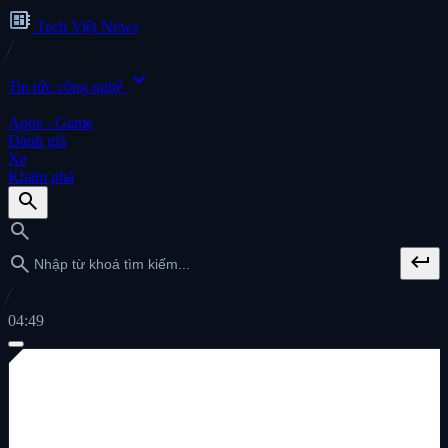
developer_board
Tech Việt News
expand_more
Tin tức công nghệ
Apps - Game
Đánh giá
Xe
Khám phá
search
search
keyboard_return
search
04:49