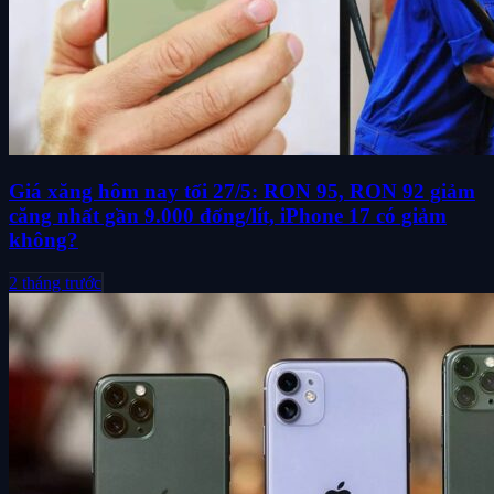
Giá xăng hôm nay tối 27/5: RON 95, RON 92 giảm
căng nhất gần 9.000 đống/lít, iPhone 17 có giảm
không?
2 tháng trước