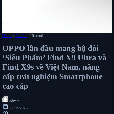
Home
/
Di động
/
Record
OPPO lần đầu mang bộ đôi
‘Siêu Phẩm’ Find X9 Ultra và
Find X9s về Việt Nam, nâng
cấp trải nghiệm Smartphone
cao cấp
admin
calendar_today
22/04/2026
schedule