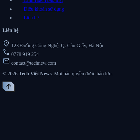
Chính sách bảo mật
Điều khoản sử dụng
Liên hệ
Liên hệ
location_on
123 Đường Công Nghệ, Q. Cầu Giấy, Hà Nội
call
0778 919 254
mail
contact@technew.com
© 2026
Tech Việt News
. Mọi bản quyền được bảo lưu.
arrow_upward