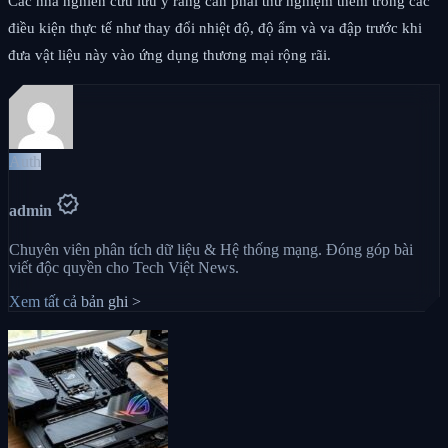
Các nhà nghiên cứu lưu ý rằng cần phải thử nghiệm thêm trong các
điều kiện thực tế như thay đổi nhiệt độ, độ ẩm và va đập trước khi
đưa vật liệu này vào ứng dụng thương mại rộng rãi.
Auth
verified
admin
Chuyên viên phân tích dữ liệu & Hệ thống mạng. Đóng góp bài
viết độc quyền cho Tech Việt News.
Xem tất cả bản ghi >