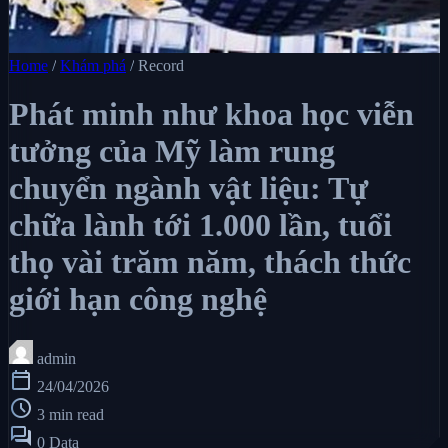
Home
/
Khám phá
/
Record
Phát minh như khoa học viễn
tưởng của Mỹ làm rung
chuyển ngành vật liệu: Tự
chữa lành tới 1.000 lần, tuổi
thọ vài trăm năm, thách thức
giới hạn công nghệ
admin
calendar_today
24/04/2026
schedule
3 min read
forum
0 Data