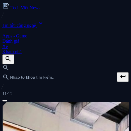
developer_board
Tech Việt News
expand_more
Tin tức công nghệ
Apps - Game
Đánh giá
Xe
Khám phá
search
search
keyboard_return
search
11:12