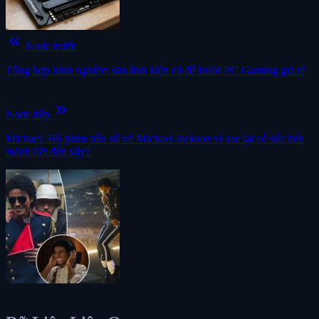
keyboard_double_arrow_left
Node trước
Tổng hợp kinh nghiệm săn linh kiện cũ để build PC Gaming giá rẻ
keyboard_double_arrow_right
Node tiếp
Michael: Bộ phim tiểu sử về Michael Jackson vì sao lại có sức hút
mãnh liệt đến vậy?