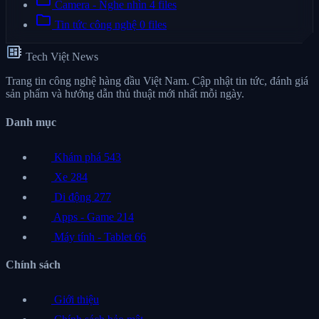
folder
Camera - Nghe nhìn
4 files
folder
Tin tức công nghệ
0 files
developer_board
Tech Việt News
Trang tin công nghệ hàng đầu Việt Nam. Cập nhật tin tức, đánh giá
sản phẩm và hướng dẫn thủ thuật mới nhất mỗi ngày.
Danh mục
Khám phá
543
Xe
284
Di động
277
Apps - Game
214
Máy tính - Tablet
66
Chính sách
Giới thiệu