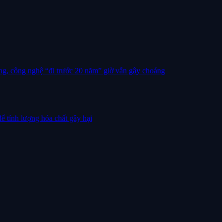
g, công nghệ “đi trước 20 năm” giờ vẫn gây choáng
ể tính lượng hóa chất gây hại