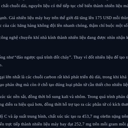
hất chuỗi dài, nguyên liệu có thể tiếp tục chế biến thành nhiên liệu m
mạnh. Giá nhiên liệu máy bay trên thế giới đã tăng lên 175 USD mỗi th
ác của các hãng hàng không đội lên nhanh chóng, thậm chí buộc một s
, công nghệ chuyển khí nhà kính thành nhiên liệu đang được nhìn nhận 
g như “đảo ngược quá trình đốt cháy”. Thay vì đốt nhiên liệu để tạo ra
o.
ngại lớn nhất là các chuỗi carbon rất khó phát triển đủ dài, trong khi k
ạo phản ứng mà còn ở chỗ tạo đúng loại phân tử cần thiết cho nhiên li
c tác nền sắt, đồng thời bổ sung kali và nhôm. Trong quá trình phản ứn
g diễn ra hiệu quả hơn, đồng thời hỗ trợ tạo ra các phân tử có kích thư
ộ C và áp suất trung bình, chất xúc tác tạo ra 453,7 mg olefin nặng tr
yển trực tiếp thành nhiên liệu máy bay đạt 252,7 mg trên mỗi gram mỗi 