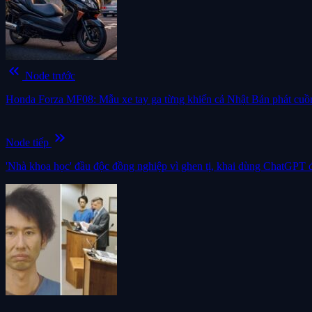
keyboard_double_arrow_left
Node trước
Honda Forza MF08: Mẫu xe tay ga từng khiến cả Nhật Bản phát cuồn
keyboard_double_arrow_right
Node tiếp
'Nhà khoa học' đầu độc đồng nghiệp vì ghen tị, khai dùng ChatGPT đ