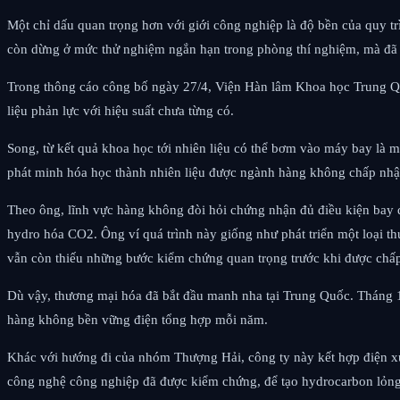
Một chỉ dấu quan trọng hơn với giới công nghiệp là độ bền của quy tr
còn dừng ở mức thử nghiệm ngắn hạn trong phòng thí nghiệm, mà đã b
Trong thông cáo công bố ngày 27/4, Viện Hàn lâm Khoa học Trung Quố
liệu phản lực với hiệu suất chưa từng có.
Song, từ kết quả khoa học tới nhiên liệu có thể bơm vào máy bay là 
phát minh hóa học thành nhiên liệu được ngành hàng không chấp nhận
Theo ông, lĩnh vực hàng không đòi hỏi chứng nhận đủ điều kiện bay đ
hydro hóa CO2. Ông ví quá trình này giống như phát triển một loại t
vẫn còn thiếu những bước kiểm chứng quan trọng trước khi được chấp
Dù vậy, thương mại hóa đã bắt đầu manh nha tại Trung Quốc. Tháng 1
hàng không bền vững điện tổng hợp mỗi năm.
Khác với hướng đi của nhóm Thượng Hải, công ty này kết hợp điện xúc
công nghệ công nghiệp đã được kiểm chứng, để tạo hydrocarbon lỏng,