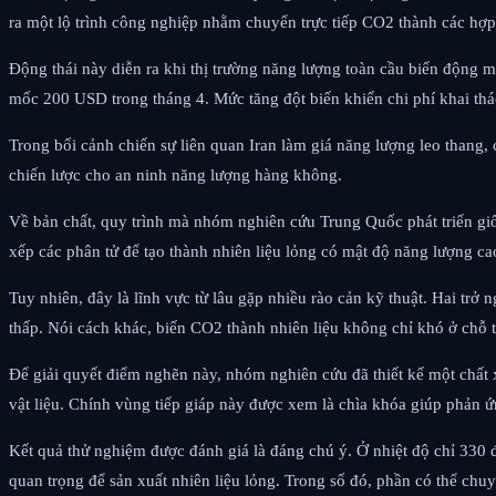
ra một lộ trình công nghiệp nhằm chuyển trực tiếp CO2 thành các hợp c
Động thái này diễn ra khi thị trường năng lượng toàn cầu biến động 
mốc 200 USD trong tháng 4. Mức tăng đột biến khiến chi phí khai th
Trong bối cảnh chiến sự liên quan Iran làm giá năng lượng leo thang
chiến lược cho an ninh năng lượng hàng không.
Về bản chất, quy trình mà nhóm nghiên cứu Trung Quốc phát triển giốn
xếp các phân tử để tạo thành nhiên liệu lỏng có mật độ năng lượng ca
Tuy nhiên, đây là lĩnh vực từ lâu gặp nhiều rào cản kỹ thuật. Hai trở 
thấp. Nói cách khác, biến CO2 thành nhiên liệu không chỉ khó ở chỗ t
Để giải quyết điểm nghẽn này, nhóm nghiên cứu đã thiết kế một chất xú
vật liệu. Chính vùng tiếp giáp này được xem là chìa khóa giúp phản ứn
Kết quả thử nghiệm được đánh giá là đáng chú ý. Ở nhiệt độ chỉ 330 đ
quan trọng để sản xuất nhiên liệu lỏng. Trong số đó, phần có thể chu