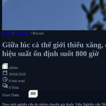
Home
/
Khám phá
/
Record
Giữa lúc cả thế giới thiếu xăng
hiệu suất ổn định suốt 800 giờ
admin
calendar_today
30/04/2026
schedule
8 min read
forum
0 Data
link
Share Data:
Theo một nghiên cứu do nhóm chuyên gia thuộc Viện Nghiên cứu Tiên 