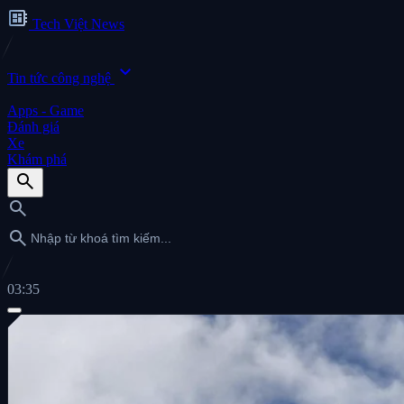
developer_board
Tech Việt News
expand_more
Tin tức công nghệ
Apps - Game
Đánh giá
Xe
Khám phá
search
search
search
03:35