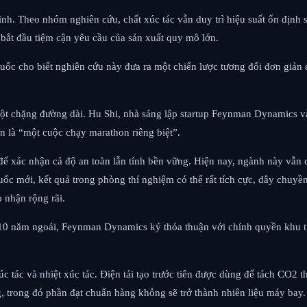
ình. Theo nhóm nghiên cứu, chất xúc tác vẫn duy trì hiệu suất ổn định
ắt đầu tiệm cận yêu cầu của sản xuất quy mô lớn.
c cho biết nghiên cứu này đưa ra một chiến lược tương đối đơn giản đ
một chặng đường dài. Hu Shi, nhà sáng lập startup Feynman Dynamics và
 là “một cuộc chạy marathon riêng biệt”.
ể xác nhận cả độ an toàn lẫn tính bền vững. Hiện nay, ngành này vẫn 
huốc mới, kết quả trong phòng thí nghiệm có thể rất tích cực, dây chuy
 nhận rộng rãi.
0 năm ngoái, Feynman Dynamics ký thỏa thuận với chính quyền khu tự 
 tác và nhiệt xúc tác. Điện tái tạo trước tiên được dùng để tách CO2 
 trong đó phần đạt chuẩn hàng không sẽ trở thành nhiên liệu máy bay.