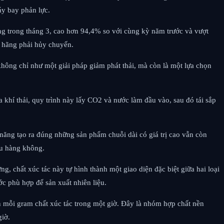
áy bay phản lực.
ùng trong tháng 3, cao hơn 94,4% so với cùng kỳ năm trước và vượt
ố hãng phải hủy chuyến.
không chỉ như một giải pháp giảm phát thải, mà còn là một lựa chọn
 khí thải, quy trình này lấy CO2 và nước làm đầu vào, sau đó tái sắp
hả năng tạo ra đúng những sản phẩm chuỗi dài có giá trị cao vẫn còn
ệu hàng không.
g, chất xúc tác này tự hình thành một giao diện đặc biệt giữa hai loại
ớc phù hợp để sản xuất nhiên liệu.
ên mỗi gram chất xúc tác trong một giờ. Đây là nhóm hợp chất nền
giờ.