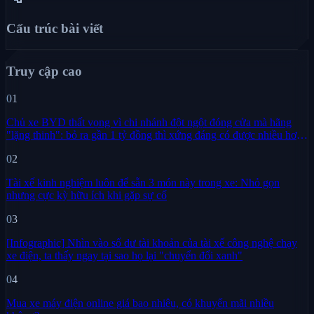
Cấu trúc bài viết
Truy cập cao
01
Chủ xe BYD thất vọng vì chi nhánh đột ngột đóng cửa mà hãng
"lặng thinh": bỏ ra gần 1 tỷ đồng thì xứng đáng có được nhiều hơn
sự im lặng
02
Tài xế kinh nghiệm luôn để sẵn 3 món này trong xe: Nhỏ gọn
nhưng cực kỳ hữu ích khi gặp sự cố
03
[Infographic] Nhìn vào số dư tài khoản của tài xế công nghệ chạy
xe điện, ta thấy ngay tại sao họ lại "chuyển đổi xanh"
04
Mua xe máy điện online giá bao nhiêu, có khuyến mãi nhiều