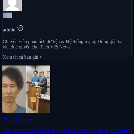
Auth
verified
admin
Chuyên viên phân tích dữ liệu & Hệ thống mạng. Đóng góp bài
viết độc quyền cho Tech Việt News.
Xem tất cả bản ghi >
keyboard_double_arrow_left
Node trước
'Nhà khoa học' đầu độc đồng nghiệp vì ghen tị, khai dùng ChatGPT