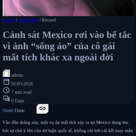
Home
/
Khám phá
/
Record
Cảnh sát Mexico rơi vào bế tắc
vì ảnh “sống ảo” của cô gái
mất tích khác xa ngoài đời
admin
calendar_today
01/05/2026
schedule
7 min read
forum
0 Data
link
Share Data:
Vào đầu tháng này, một vụ án mất tích xảy ra tại Mexico đang thu
hút sự chú ý lớn của dư luận quốc tế, không chỉ bởi cái kết may mắn