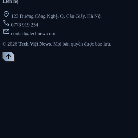
Liên hệ
location_on
123 Đường Công Nghệ, Q. Cầu Giấy, Hà Nội
call
0778 919 254
mail
contact@technew.com
© 2026
Tech Việt News
. Mọi bản quyền được bảo lưu.
arrow_upward