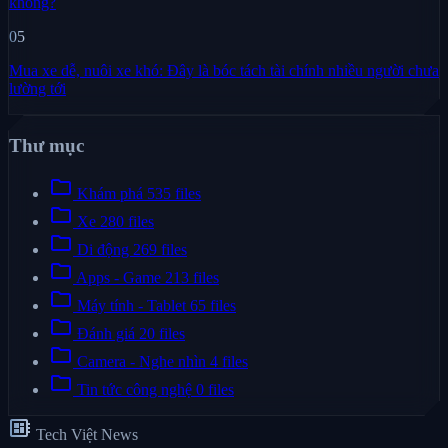
không?
05
Mua xe dễ, nuôi xe khó: Đây là bóc tách tài chính nhiều người chưa
lường tới
Thư mục
folder
Khám phá
535 files
folder
Xe
280 files
folder
Di động
269 files
folder
Apps - Game
213 files
folder
Máy tính - Tablet
65 files
folder
Đánh giá
20 files
folder
Camera - Nghe nhìn
4 files
folder
Tin tức công nghệ
0 files
developer_board
Tech Việt News