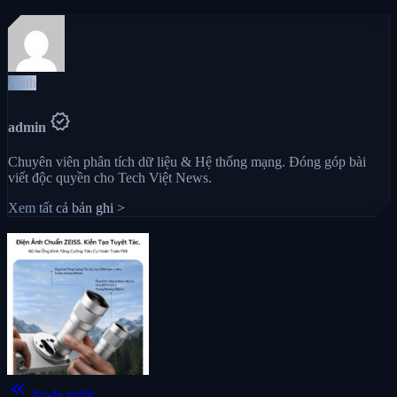
Auth
verified
admin
Chuyên viên phân tích dữ liệu & Hệ thống mạng. Đóng góp bài
viết độc quyền cho Tech Việt News.
Xem tất cả bản ghi >
keyboard_double_arrow_left
Node trước