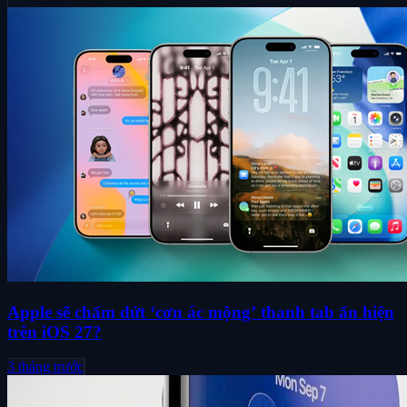
Apple sẽ chấm dứt ‘cơn ác mộng’ thanh tab ẩn hiện
trên iOS 27?
3 tháng trước