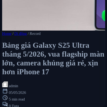
Home
/
Di động
/
Record
Bảng giá Galaxy S25 Ultra
tháng 5/2026, vua flagship màn
lớn, camera khủng giá rẻ, xịn
hơn iPhone 17
admin
calendar_today
05/05/2026
schedule
5 min read
forum
0 Data