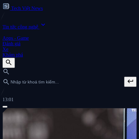
developer_board
Tech Việt News
expand_more
Tin tức công nghệ
Apps - Game
Đánh giá
Xe
Khám phá
search
search
keyboard_return
search
13:02