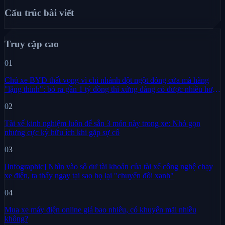
Cấu trúc bài viết
Truy cập cao
01
Chủ xe BYD thất vọng vì chi nhánh đột ngột đóng cửa mà hãng
"lặng thinh": bỏ ra gần 1 tỷ đồng thì xứng đáng có được nhiều hơn
sự im lặng
02
Tài xế kinh nghiệm luôn để sẵn 3 món này trong xe: Nhỏ gọn
nhưng cực kỳ hữu ích khi gặp sự cố
03
[Infographic] Nhìn vào số dư tài khoản của tài xế công nghệ chạy
xe điện, ta thấy ngay tại sao họ lại "chuyển đổi xanh"
04
Mua xe máy điện online giá bao nhiêu, có khuyến mãi nhiều
không?