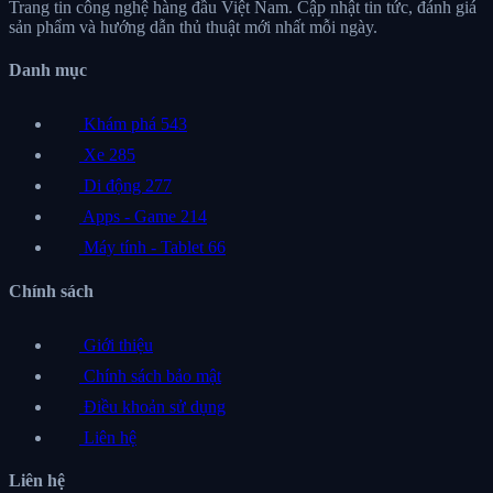
Trang tin công nghệ hàng đầu Việt Nam. Cập nhật tin tức, đánh giá
sản phẩm và hướng dẫn thủ thuật mới nhất mỗi ngày.
Danh mục
Khám phá
543
Xe
285
Di động
277
Apps - Game
214
Máy tính - Tablet
66
Chính sách
Giới thiệu
Chính sách bảo mật
Điều khoản sử dụng
Liên hệ
Liên hệ