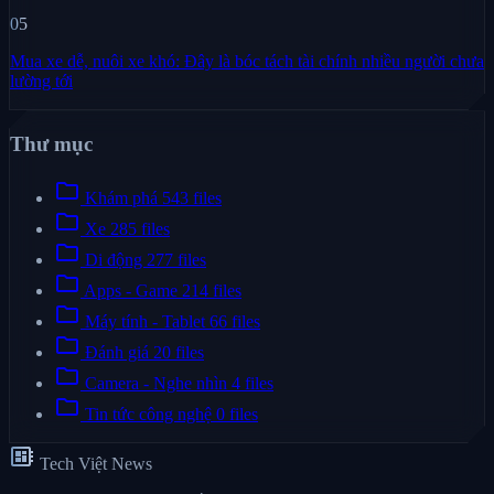
05
Mua xe dễ, nuôi xe khó: Đây là bóc tách tài chính nhiều người chưa
lường tới
Thư mục
folder
Khám phá
543 files
folder
Xe
285 files
folder
Di động
277 files
folder
Apps - Game
214 files
folder
Máy tính - Tablet
66 files
folder
Đánh giá
20 files
folder
Camera - Nghe nhìn
4 files
folder
Tin tức công nghệ
0 files
developer_board
Tech Việt News