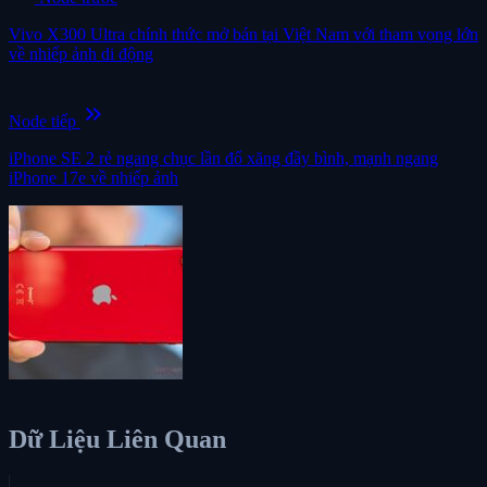
Vivo X300 Ultra chính thức mở bán tại Việt Nam với tham vọng lớn
về nhiếp ảnh di động
keyboard_double_arrow_right
Node tiếp
iPhone SE 2 rẻ ngang chục lần đổ xăng đầy bình, mạnh ngang
iPhone 17e về nhiếp ảnh
Dữ Liệu Liên Quan