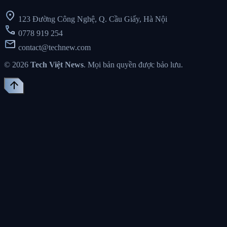
location_on
123 Đường Công Nghệ, Q. Cầu Giấy, Hà Nội
call
0778 919 254
mail
contact@technew.com
© 2026
Tech Việt News
. Mọi bản quyền được bảo lưu.
arrow_upward