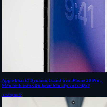
Apple khai tử Dynamic Island trên iPhone 20 Pro:
Màn hình tràn viền hoàn hảo sắp xuất hiện?
3 tháng trước