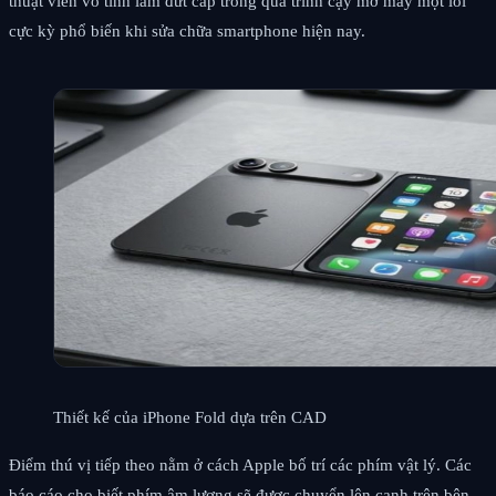
thuật viên vô tình làm đứt cáp trong quá trình cạy mở máy một lỗi
cực kỳ phổ biến khi sửa chữa smartphone hiện nay.
Thiết kế của iPhone Fold dựa trên CAD
Điểm thú vị tiếp theo nằm ở cách Apple bố trí các phím vật lý. Các
báo cáo cho biết phím âm lượng sẽ được chuyển lên cạnh trên bên