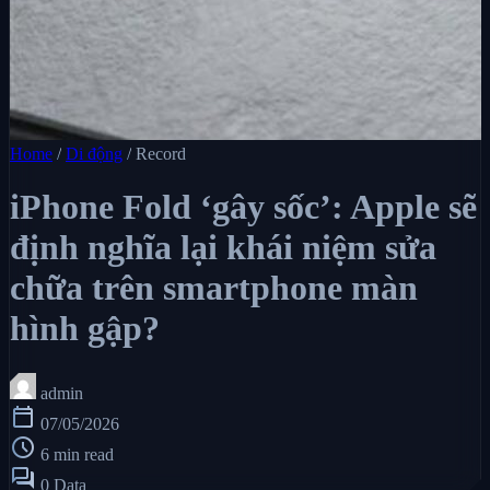
Home
/
Di động
/
Record
iPhone Fold ‘gây sốc’: Apple sẽ
định nghĩa lại khái niệm sửa
chữa trên smartphone màn
hình gập?
admin
calendar_today
07/05/2026
schedule
6 min read
forum
0 Data