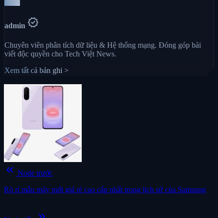
Auth
verified
admin
Chuyên viên phân tích dữ liệu & Hệ thống mạng. Đóng góp bài
viết độc quyền cho Tech Việt News.
Xem tất cả bản ghi >
keyboard_double_arrow_left
Node trước
Rò rỉ mẫu máy mới giá rẻ cao cấp nhất trong lịch sử của Samsung
keyboard_double_arrow_right