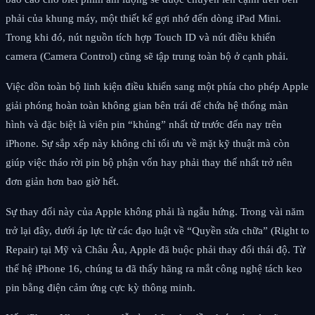
phải của khung máy, một thiết kế gợi nhớ đến dòng iPad Mini.
Trong khi đó, nút nguồn tích hợp Touch ID và nút điều khiển
camera (Camera Control) cũng sẽ tập trung toàn bộ ở cạnh phải.
Việc dồn toàn bộ linh kiện điều khiển sang một phía cho phép Apple
giải phóng hoàn toàn không gian bên trái để chứa hệ thống màn
hình và đặc biệt là viên pin “khủng” nhất từ trước đến nay trên
iPhone. Sự sắp xếp này không chỉ tối ưu về mặt kỹ thuật mà còn
giúp việc tháo rời pin bộ phận vốn hay phải thay thế nhất trở nên
đơn giản hơn bao giờ hết.
Sự thay đổi này của Apple không phải là ngẫu hứng. Trong vài năm
trở lại đây, dưới áp lực từ các đạo luật về “Quyền sửa chữa” (Right to
Repair) tại Mỹ và Châu Âu, Apple đã buộc phải thay đổi thái độ. Từ
thế hệ iPhone 16, chúng ta đã thấy hãng ra mắt công nghệ tách keo
pin bằng điện cảm ứng cực kỳ thông minh.