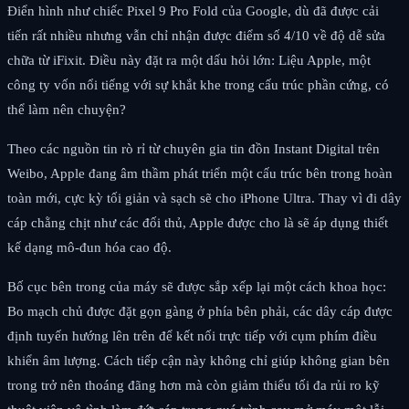
Điển hình như chiếc Pixel 9 Pro Fold của Google, dù đã được cải
tiến rất nhiều nhưng vẫn chỉ nhận được điểm số 4/10 về độ dễ sửa
chữa từ iFixit. Điều này đặt ra một dấu hỏi lớn: Liệu Apple, một
công ty vốn nổi tiếng với sự khắt khe trong cấu trúc phần cứng, có
thể làm nên chuyện?
Theo các nguồn tin rò rỉ từ chuyên gia tin đồn Instant Digital trên
Weibo, Apple đang âm thầm phát triển một cấu trúc bên trong hoàn
toàn mới, cực kỳ tối giản và sạch sẽ cho iPhone Ultra. Thay vì đi dây
cáp chằng chịt như các đối thủ, Apple được cho là sẽ áp dụng thiết
kế dạng mô-đun hóa cao độ.
Bố cục bên trong của máy sẽ được sắp xếp lại một cách khoa học:
Bo mạch chủ được đặt gọn gàng ở phía bên phải, các dây cáp được
định tuyến hướng lên trên để kết nối trực tiếp với cụm phím điều
khiển âm lượng. Cách tiếp cận này không chỉ giúp không gian bên
trong trở nên thoáng đãng hơn mà còn giảm thiểu tối đa rủi ro kỹ