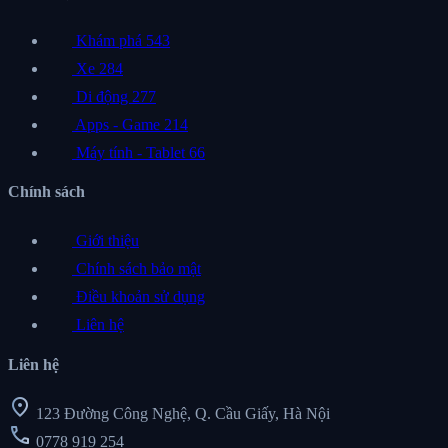
Khám phá
543
Xe
284
Di động
277
Apps - Game
214
Máy tính - Tablet
66
Chính sách
Giới thiệu
Chính sách bảo mật
Điều khoản sử dụng
Liên hệ
Liên hệ
location_on
123 Đường Công Nghệ, Q. Cầu Giấy, Hà Nội
call
0778 919 254