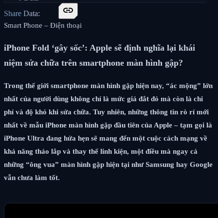
link
Share Data:
Smart Phone – Điện thoại
iPhone Fold ‘gây sốc’: Apple sẽ định nghĩa lại khái
niệm sửa chữa trên smartphone màn hình gập?
Trong thế giới smartphone màn hình gập hiện nay, “ác mộng” lớn
nhất của người dùng không chỉ là mức giá đắt đỏ mà còn là chi
phí và độ khó khi sửa chữa. Tuy nhiên, những thông tin rò rỉ mới
nhất về mẫu iPhone màn hình gập đầu tiên của Apple – tạm gọi là
iPhone Ultra đang hứa hẹn sẽ mang đến một cuộc cách mạng về
khả năng tháo lắp và thay thế linh kiện, một điều mà ngay cả
những “ông vua” màn hình gập hiện tại như Samsung hay Google
vẫn chưa làm tốt.