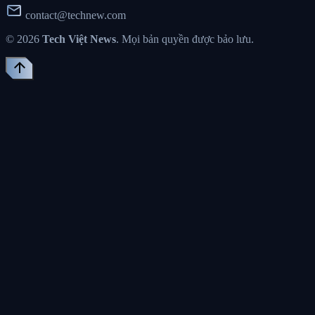
mail
contact@technew.com
© 2026
Tech Việt News
. Mọi bản quyền được bảo lưu.
arrow_upward