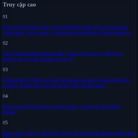
Truy cập cao
01
Chủ xe BYD thất vọng vì chi nhánh đột ngột đóng cửa mà hãng
"lặng thinh": bỏ ra gần 1 tỷ đồng thì xứng đáng có được nhiều hơn
sự im lặng
02
Tài xế kinh nghiệm luôn để sẵn 3 món này trong xe: Nhỏ gọn
nhưng cực kỳ hữu ích khi gặp sự cố
03
[Infographic] Nhìn vào số dư tài khoản của tài xế công nghệ chạy
xe điện, ta thấy ngay tại sao họ lại "chuyển đổi xanh"
04
Mua xe máy điện online giá bao nhiêu, có khuyến mãi nhiều
không?
05
Mua xe dễ, nuôi xe khó: Đây là bóc tách tài chính nhiều người chưa