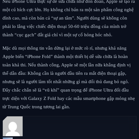
Nếu iPhone Ultra thực sự dễ sửa chữa như đồn đoán, Apple sẽ tạo ra
một cú hích cực lớn. Họ không chỉ bán ra một sản phẩm công nghệ
đỉnh cao, mà còn bán cả “sự an tâm”. Người dùng sẽ không còn
phải lo lắng việc chiếc điện thoại 50-60 triệu đồng của mình trở
thành “cục gạch” đắt giá chỉ vì một sự cố hỏng hóc nhỏ.
Mặc dù mọi thông tin vẫn dừng lại ở mức rò rỉ, nhưng khả năng
Apple biến “iPhone Fold” thành một thiết bị dễ sửa chữa là hoàn
toàn khả thi. Nếu thành công, Apple sẽ một lần nữa khẳng định vị
thế dẫn đầu: Không cần là người đầu tiên ra mắt điện thoại gập,
nhưng sẽ là người làm tốt nhất những gì mà đối thủ đang bỏ ngỏ.
Đây chắc chắn sẽ là “vũ khí” quan trọng để iPhone Ultra đối đầu
trực diện với Galaxy Z Fold hay các mẫu smartphone gập mỏng nhẹ
từ Trung Quốc trong tương lai gần.