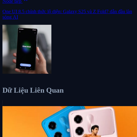
Node tiếp
One UI 8.5 chính thức lộ diện: Galaxy S25 và Z Fold7 dẫn đầu làn
sóng AI
Dữ Liệu Liên Quan