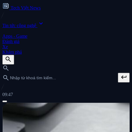
developer_board
Tech Việt News
expand_more
Tin tức công nghệ
Apps - Game
Đánh giá
Xe
Khám phá
search
search
keyboard_return
search
09:47