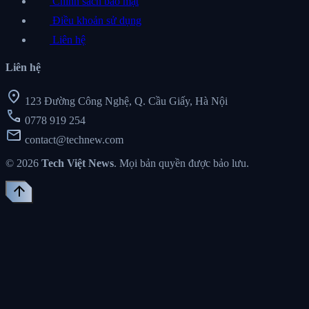
Chính sách bảo mật
Điều khoản sử dụng
Liên hệ
Liên hệ
location_on
123 Đường Công Nghệ, Q. Cầu Giấy, Hà Nội
call
0778 919 254
mail
contact@technew.com
© 2026
Tech Việt News
. Mọi bản quyền được bảo lưu.
arrow_upward