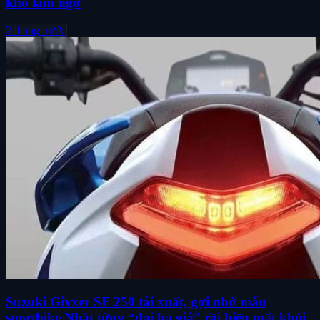
khó làm ngơ
2 tháng trước
Suzuki Gixxer SF 250 tái xuất, gợi nhớ mẫu
sportbike Nhật từng “đại hạ giá” rồi biến mất khỏi