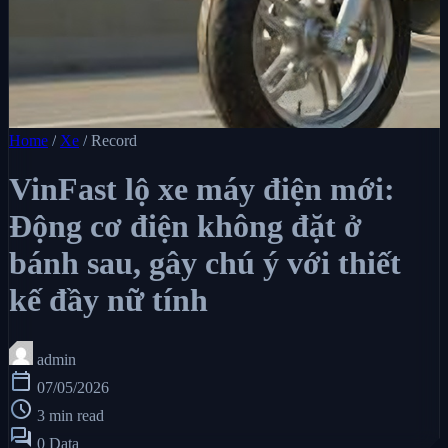
Home
/
Xe
/
Record
VinFast lộ xe máy điện mới:
Động cơ điện không đặt ở
bánh sau, gây chú ý với thiết
kế đầy nữ tính
admin
calendar_today
07/05/2026
schedule
3 min read
forum
0 Data