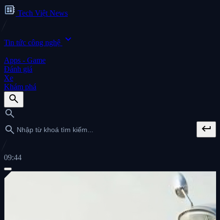
developer_board
Tech Việt News
expand_more
Tin tức công nghệ
Apps - Game
Đánh giá
Xe
Khám phá
search
search
keyboard_return
search
09:44