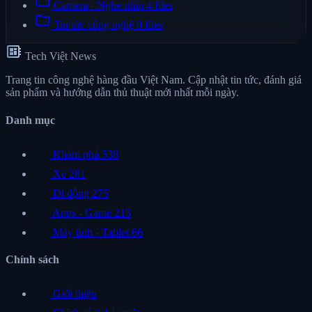
folder
Camera - Nghe nhìn
4 files
folder
Tin tức công nghệ
0 files
developer_board
Tech Việt News
Trang tin công nghệ hàng đầu Việt Nam. Cập nhật tin tức, đánh giá
sản phẩm và hướng dẫn thủ thuật mới nhất mỗi ngày.
Danh mục
Khám phá
538
Xe
281
Di động
275
Apps - Game
213
Máy tính - Tablet
66
Chính sách
Giới thiệu