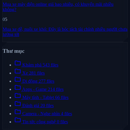
Mua xe máy điện online giá bao nhiêu, có khuyến mãi nhiều
không?
05
Mua xe dễ, nuôi xe khó: Đây là bóc tách tài chính nhiều người chưa
lường tới
Thư mục
folder
Khám phá
543 files
folder
Xe
281 files
folder
Di động
277 files
folder
Apps - Game
214 files
folder
Máy tính - Tablet
66 files
folder
Đánh giá
20 files
folder
Camera - Nghe nhìn
4 files
folder
Tin tức công nghệ
0 files