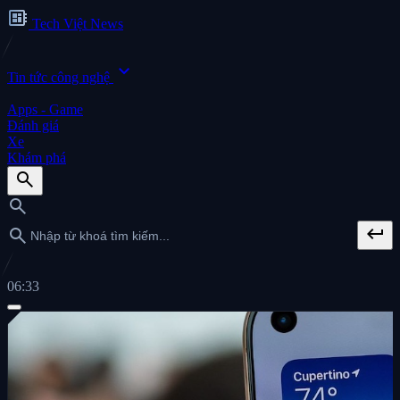
developer_board
Tech Việt News
expand_more
Tin tức công nghệ
Apps - Game
Đánh giá
Xe
Khám phá
search
search
keyboard_return
search
06:34