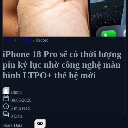
Home
/
Di động
/
Record
iPhone 18 Pro sẽ có thời lượng
pin kỷ lục nhờ công nghệ màn
hình LTPO+ thế hệ mới
admin
calendar_today
08/05/2026
schedule
5 min read
forum
0 Data
link
Share Data: