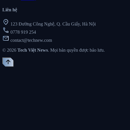
Liên hệ
location_on
123 Đường Công Nghệ, Q. Cầu Giấy, Hà Nội
call
0778 919 254
mail
contact@technew.com
© 2026
Tech Việt News
. Mọi bản quyền được bảo lưu.
arrow_upward