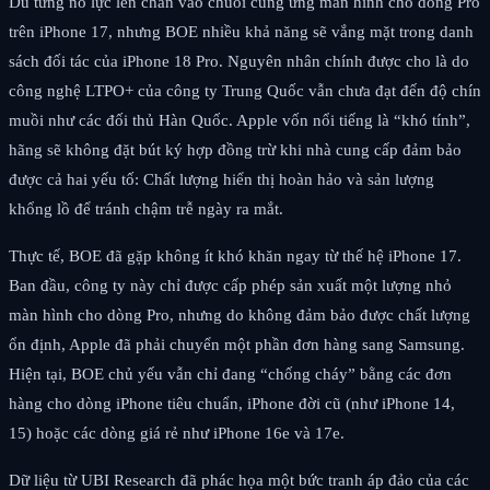
Dù từng nỗ lực len chân vào chuỗi cung ứng màn hình cho dòng Pro
trên iPhone 17, nhưng BOE nhiều khả năng sẽ vắng mặt trong danh
sách đối tác của iPhone 18 Pro. Nguyên nhân chính được cho là do
công nghệ LTPO+ của công ty Trung Quốc vẫn chưa đạt đến độ chín
muồi như các đối thủ Hàn Quốc. Apple vốn nổi tiếng là “khó tính”,
hãng sẽ không đặt bút ký hợp đồng trừ khi nhà cung cấp đảm bảo
được cả hai yếu tố: Chất lượng hiển thị hoàn hảo và sản lượng
khổng lồ để tránh chậm trễ ngày ra mắt.
Thực tế, BOE đã gặp không ít khó khăn ngay từ thế hệ iPhone 17.
Ban đầu, công ty này chỉ được cấp phép sản xuất một lượng nhỏ
màn hình cho dòng Pro, nhưng do không đảm bảo được chất lượng
ổn định, Apple đã phải chuyển một phần đơn hàng sang Samsung.
Hiện tại, BOE chủ yếu vẫn chỉ đang “chống cháy” bằng các đơn
hàng cho dòng iPhone tiêu chuẩn, iPhone đời cũ (như iPhone 14,
15) hoặc các dòng giá rẻ như iPhone 16e và 17e.
Dữ liệu từ UBI Research đã phác họa một bức tranh áp đảo của các