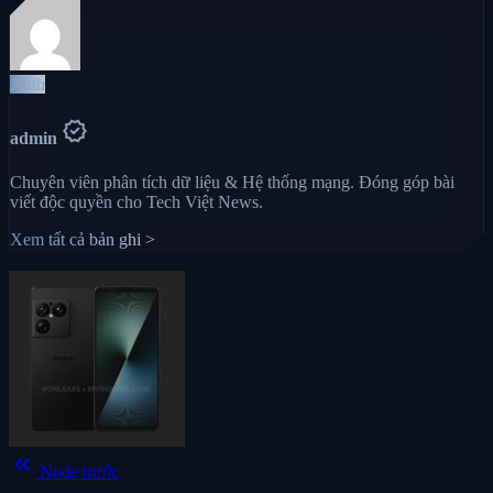
Auth
verified
admin
Chuyên viên phân tích dữ liệu & Hệ thống mạng. Đóng góp bài
viết độc quyền cho Tech Việt News.
Xem tất cả bản ghi >
keyboard_double_arrow_left
Node trước