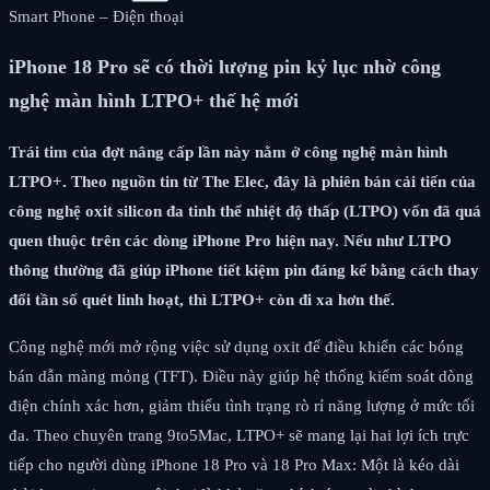
Smart Phone – Điện thoại
iPhone 18 Pro sẽ có thời lượng pin kỷ lục nhờ công
nghệ màn hình LTPO+ thế hệ mới
Trái tim của đợt nâng cấp lần này nằm ở công nghệ màn hình
LTPO+. Theo nguồn tin từ The Elec, đây là phiên bản cải tiến của
công nghệ oxit silicon đa tinh thể nhiệt độ thấp (LTPO) vốn đã quá
quen thuộc trên các dòng iPhone Pro hiện nay. Nếu như LTPO
thông thường đã giúp iPhone tiết kiệm pin đáng kể bằng cách thay
đổi tần số quét linh hoạt, thì LTPO+ còn đi xa hơn thế.
Công nghệ mới mở rộng việc sử dụng oxit để điều khiển các bóng
bán dẫn màng mỏng (TFT). Điều này giúp hệ thống kiểm soát dòng
điện chính xác hơn, giảm thiểu tình trạng rò rỉ năng lượng ở mức tối
đa. Theo chuyên trang 9to5Mac, LTPO+ sẽ mang lại hai lợi ích trực
tiếp cho người dùng iPhone 18 Pro và 18 Pro Max: Một là kéo dài