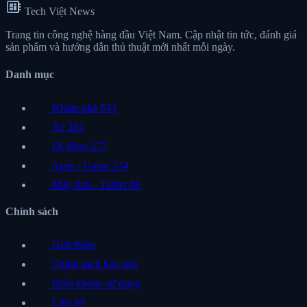
developer_board
Tech Việt News
Trang tin công nghệ hàng đầu Việt Nam. Cập nhật tin tức, đánh giá
sản phẩm và hướng dẫn thủ thuật mới nhất mỗi ngày.
Danh mục
Khám phá
543
Xe
281
Di động
277
Apps - Game
214
Máy tính - Tablet
66
Chính sách
Giới thiệu
Chính sách bảo mật
Điều khoản sử dụng
Liên hệ