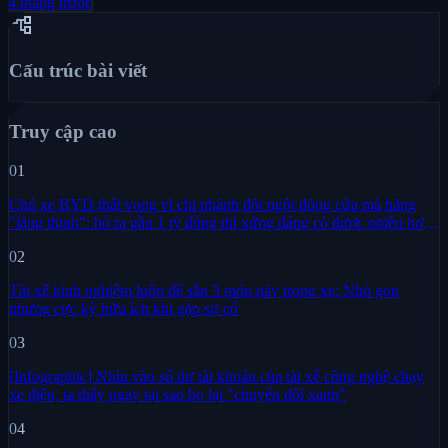
4 tháng trước
account_tree
Cấu trúc bài viết
Truy cập cao
01
Chủ xe BYD thất vọng vì chi nhánh đột ngột đóng cửa mà hãng
"lặng thinh": bỏ ra gần 1 tỷ đồng thì xứng đáng có được nhiều hơn
sự im lặng
02
Tài xế kinh nghiệm luôn để sẵn 3 món này trong xe: Nhỏ gọn
nhưng cực kỳ hữu ích khi gặp sự cố
03
[Infographic] Nhìn vào số dư tài khoản của tài xế công nghệ chạy
xe điện, ta thấy ngay tại sao họ lại "chuyển đổi xanh"
04