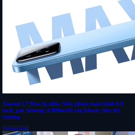
Xiaomi 17 Max lộ diện: Siêu phẩm màn hình 6.9
inch, pin ‘khủng’ 8.000mAh sắp khuấy đảo thị
trường
3 tháng trước