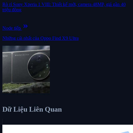
Rò rỉ Sony Xperia 1 VIII: Thiết kế mới, camera 48MP, giá gần 40
triệu đồng
keyboard_double_arrow_right
Node tiếp
Những cái nhất của Oppo Find X9 Ultra
Dữ Liệu Liên Quan