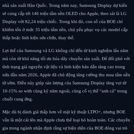
nhà sản xuất Hàn Quốc. Trong năm nay, Samsung Display dự kiến
sẽ cung cấp tới 146 triệu tấm nền OLED cho Apple, theo sát là LG
Display với 82,24 triệu chiếc. Trong khi đó, con số của BOE chỉ
khiêm tốn ở mức 35 triệu tấm nền, chủ yếu phục vụ các model cấp
thấp hoặc linh kiện sửa chữa, thay thế.
Lợi thế của Samsung và LG không chỉ đến từ kinh nghiệm lâu năm
mà còn từ khả năng tối ưu hóa dây chuyền sản xuất. Để đối phó với
tình trạng giá nguyên vật liệu và linh kiện bán dẫn tăng cao trong
nửa đầu năm 2026, Apple đã chủ động tăng cường thu mua tấm nền
từ sớm. Điều này giúp sản lượng của Samsung Display tăng vọt từ
10-15% so with cùng kỳ năm ngoái, củng cố vị thế “anh cả” trong
chuỗi cung ứng.
Mặc dù bị đánh giá thấp hơn về mặt kỹ thuật LTPO+, nhưng BOE
vẫn là một cái tên mà Apple chưa thể loại bỏ hoàn toàn. Các chuyên
gia trong ngành nhận định rằng sự hiện diện của BOE đóng vai trò