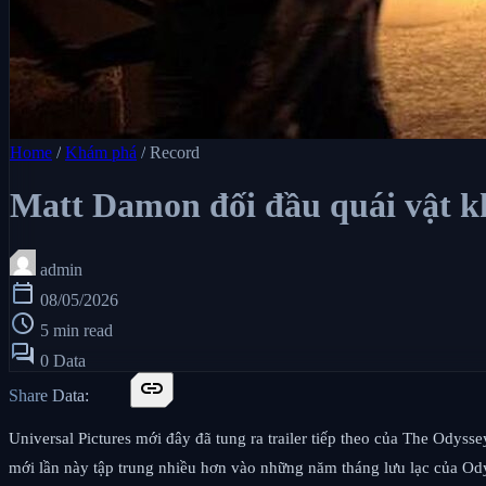
Home
/
Khám phá
/
Record
Matt Damon đối đầu quái vật kh
admin
calendar_today
08/05/2026
schedule
5 min read
forum
0 Data
link
Share Data:
Universal Pictures mới đây đã tung ra trailer tiếp theo của The Odysse
mới lần này tập trung nhiều hơn vào những năm tháng lưu lạc của Ody