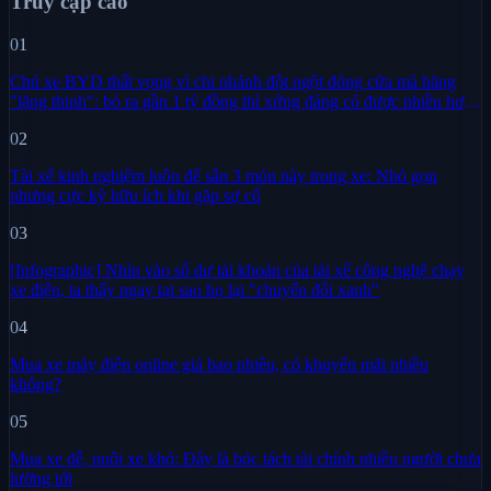
Truy cập cao
01
Chủ xe BYD thất vọng vì chi nhánh đột ngột đóng cửa mà hãng
"lặng thinh": bỏ ra gần 1 tỷ đồng thì xứng đáng có được nhiều hơn
sự im lặng
02
Tài xế kinh nghiệm luôn để sẵn 3 món này trong xe: Nhỏ gọn
nhưng cực kỳ hữu ích khi gặp sự cố
03
[Infographic] Nhìn vào số dư tài khoản của tài xế công nghệ chạy
xe điện, ta thấy ngay tại sao họ lại "chuyển đổi xanh"
04
Mua xe máy điện online giá bao nhiêu, có khuyến mãi nhiều
không?
05
Mua xe dễ, nuôi xe khó: Đây là bóc tách tài chính nhiều người chưa
lường tới