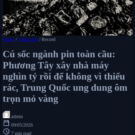
Home
/
Khám phá
/
Record
Cú sốc ngành pin toàn cầu:
Phương Tây xây nhà máy
nghìn tỷ rồi để không vì thiếu
rác, Trung Quốc ung dung ôm
trọn mỏ vàng
admin
calendar_today
09/05/2026
schedule
7 min read