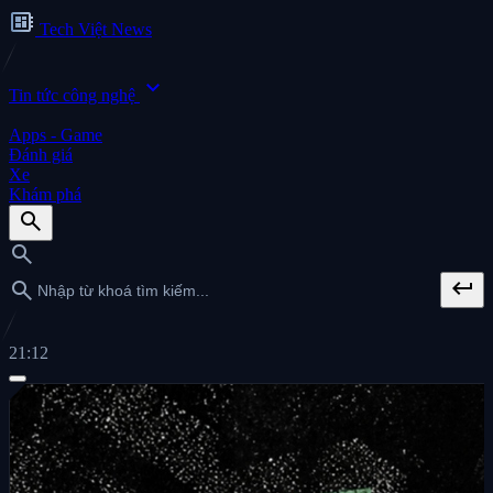
developer_board
Tech Việt News
expand_more
Tin tức công nghệ
Apps - Game
Đánh giá
Xe
Khám phá
search
search
keyboard_return
search
21:12