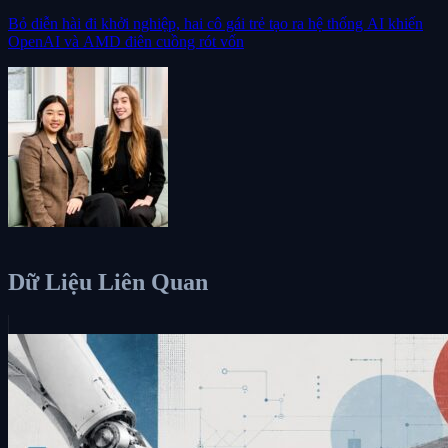
Bỏ diễn hài đi khởi nghiệp, hai cô gái trẻ tạo ra hệ thống AI khiến
OpenAI và AMD điên cuồng rót vốn
Dữ Liệu Liên Quan