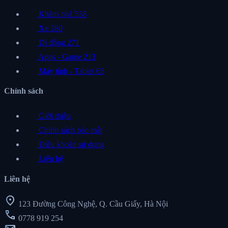
Khám phá
538
Xe
280
Di động
271
Apps - Game
213
Máy tính - Tablet
65
Chính sách
Giới thiệu
Chính sách bảo mật
Điều khoản sử dụng
Liên hệ
Liên hệ
location_on
123 Đường Công Nghệ, Q. Cầu Giấy, Hà Nội
call
0778 919 254