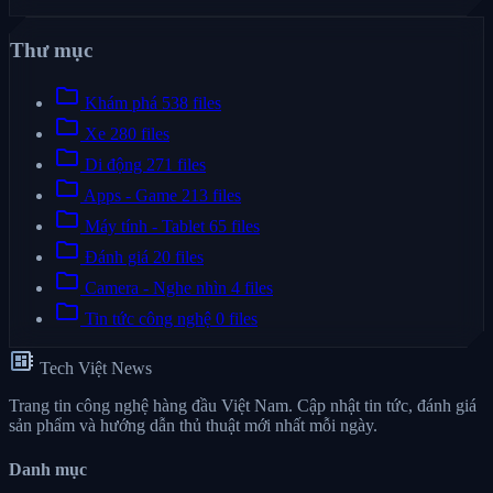
Thư mục
folder
Khám phá
538 files
folder
Xe
280 files
folder
Di động
271 files
folder
Apps - Game
213 files
folder
Máy tính - Tablet
65 files
folder
Đánh giá
20 files
folder
Camera - Nghe nhìn
4 files
folder
Tin tức công nghệ
0 files
developer_board
Tech Việt News
Trang tin công nghệ hàng đầu Việt Nam. Cập nhật tin tức, đánh giá
sản phẩm và hướng dẫn thủ thuật mới nhất mỗi ngày.
Danh mục