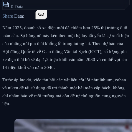
forum
0 Data
link
Share Data:
Năm 2025, doanh số xe điện mới đã chiếm hơn 25% thị trường ô tô
toàn cầu. Sự bùng nổ này kéo theo một hệ lụy tất yếu là sự xuất hiện
của những núi pin thải khổng lồ trong tương lai. Theo dự báo của
Hội đồng Quốc tế về Giao thông Vận tải Sạch (ICCT), số lượng pin
xe điện thải bỏ sẽ đạt 1,2 triệu khối vào năm 2030 và có thể vọt lên
14 triệu khối vào năm 2040.
Trước áp lực đó, việc thu hồi các vật liệu cốt lõi như lithium, coban
và niken để tái sử dụng đã trở thành một bài toán cấp bách, không
chỉ nhằm bảo vệ môi trường mà còn để tự chủ nguồn cung nguyên
liệu.