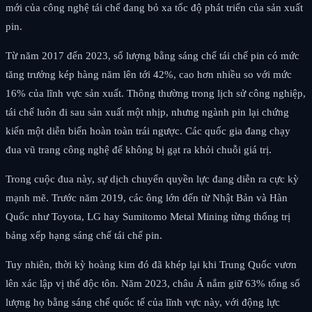
mới của công nghệ tái chế đang bỏ xa tốc độ phát triển của sản xuất
pin.
Từ năm 2017 đến 2023, số lượng bằng sáng chế tái chế pin có mức
tăng trưởng kép hàng năm lên tới 42%, cao hơn nhiều so với mức
16% của lĩnh vực sản xuất. Thông thường trong lịch sử công nghiệp,
tái chế luôn đi sau sản xuất một nhịp, nhưng ngành pin lại chứng
kiến một diễn biến hoàn toàn trái ngược. Các quốc gia đang chạy
đua vũ trang công nghệ để không bị gạt ra khỏi chuỗi giá trị.
Trong cuộc đua này, sự dịch chuyển quyền lực đang diễn ra cực kỳ
mạnh mẽ. Trước năm 2019, các ông lớn đến từ Nhật Bản và Hàn
Quốc như Toyota, LG hay Sumitomo Metal Mining từng thống trị
bảng xếp hạng sáng chế tái chế pin.
Tuy nhiên, thời kỳ hoàng kim đó đã khép lại khi Trung Quốc vươn
lên xác lập vị thế độc tôn. Năm 2023, châu Á nắm giữ 63% tổng số
lượng họ bằng sáng chế quốc tế của lĩnh vực này, với động lực