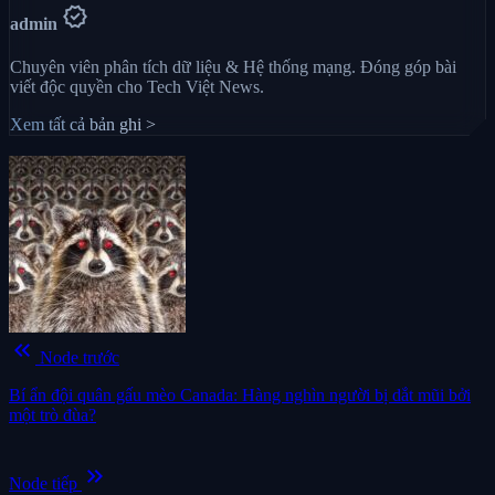
verified
admin
Chuyên viên phân tích dữ liệu & Hệ thống mạng. Đóng góp bài
viết độc quyền cho Tech Việt News.
Xem tất cả bản ghi >
keyboard_double_arrow_left
Node trước
Bí ẩn đội quân gấu mèo Canada: Hàng nghìn người bị dắt mũi bởi
một trò đùa?
keyboard_double_arrow_right
Node tiếp