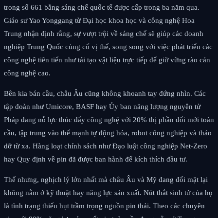
trong số 661 bằng sáng chế quốc tế được cấp trong ba năm qua.
Giáo sư Yao Yonggang từ Đại học khoa học và công nghệ Hoa
Trung nhận định rằng, sự vượt trội về sáng chế sẽ giúp các doanh
nghiệp Trung Quốc củng cố vị thế, song song với việc phát triển các
công nghệ tiên tiến như tái tạo vật liệu trực tiếp để giữ vững rào cản
công nghệ cao.
Bên kia bán cầu, châu Âu cũng không khoanh tay đứng nhìn. Các
tập đoàn như Umicore, BASF hay Ủy ban năng lượng nguyên tử
Pháp đang nỗ lực thúc đẩy công nghệ với 20% thị phần đổi mới toàn
cầu, tập trung vào thế mạnh tự động hóa, robot công nghiệp và tháo
dỡ từ xa. Hàng loạt chính sách như Đạo luật công nghiệp Net-Zero
hay Quy định về pin đã được ban hành để kích thích đầu tư.
Thế nhưng, nghịch lý lớn nhất mà châu Âu và Mỹ đang đối mặt lại
không nằm ở kỹ thuật hay năng lực sản xuất. Nút thắt sinh tử của họ
là tình trạng thiếu hụt trầm trọng nguồn pin thải. Theo các chuyên