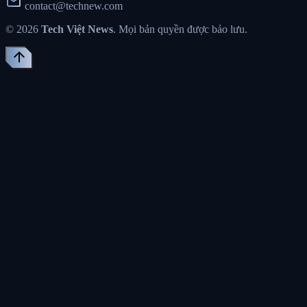
mail
contact@technew.com
© 2026
Tech Việt News
. Mọi bản quyền được bảo lưu.
arrow_upward