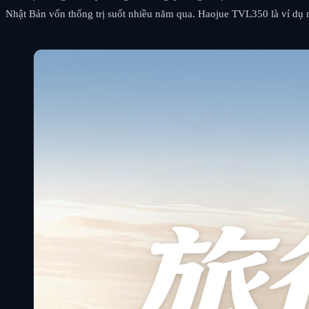
Nhật Bản vốn thống trị suốt nhiều năm qua. Haojue TVL350 là ví dụ 