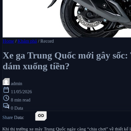
Home
/
Khám phá
/
Record
Xe ga Trung Quốc mới gây sốc:
dám xuống tiền?
admin
calendar_today
11/05/2026
schedule
8 min read
forum
0 Data
link
Share Data:
Khi thị trường xe máy Trung Quốc ngày càng “chịu chơi” về thiết kế 