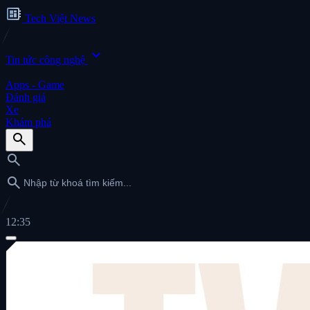
developer_board
Tech Việt News
expand_more
Tin tức công nghệ
Apps - Game
Đánh giá
Xe
Khám phá
search
search
search
12:35