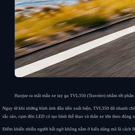
Haojue ra mắt mẫu xe tay ga TVL350 (Traveler) nhắm tới phân 
Ngay từ khi những hình ảnh đầu tiên xuất hiện, TVL350 đã nhanh chó
sắc sảo, cụm đèn LED có tạo hình thể thao và thân xe lớn theo đúng
Điểm khiến nhiều người bất ngờ không nằm ở kiểu dáng mà là cách Ha