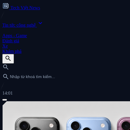
developer_board
Tech Việt News
expand_more
Tin tức công nghệ
Apps - Game
Đánh giá
Xe
Khám phá
search
search
search
14:01