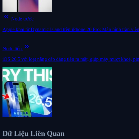
keyboard_double_arrow_left
Node trước
Apple khai tử Dynamic Island trên iPhone 20 Pro: Màn hình tràn viền
keyboard_double_arrow_right
Node tiếp
iOS 26.5 với loạt nâng cấp đáng tiền ra mắt, giúp máy mượt khoẻ, pin
Dữ Liệu Liên Quan