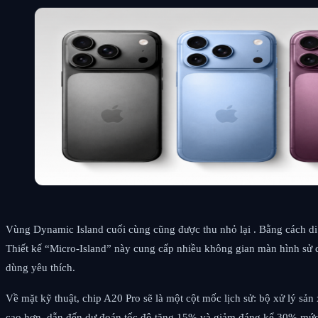
Vùng Dynamic Island cuối cùng cũng được thu nhỏ lại . Bằng cách d
Thiết kế “Micro-Island” này cung cấp nhiều không gian màn hình sử 
dùng yêu thích.
Về mặt kỹ thuật, chip A20 Pro sẽ là một cột mốc lịch sử: bộ xử lý sản
cao hơn, dẫn đến dự đoán tốc độ tăng 15% và giảm đáng kể 30% mức tiêu