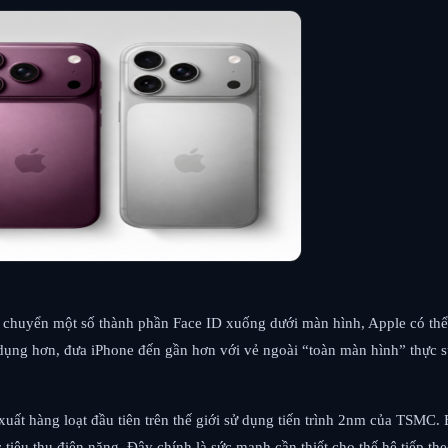
i chuyển một số thành phần Face ID xuống dưới màn hình, Apple có th
dụng hơn, đưa iPhone đến gần hơn với vẻ ngoài “toàn màn hình” thực s
 xuất hàng loạt đầu tiên trên thế giới sử dụng tiến trình 2nm của TSMC.
 thụ điện năng. Đây chính là sức mạnh cần thiết cho thế hệ tiếp theo củ