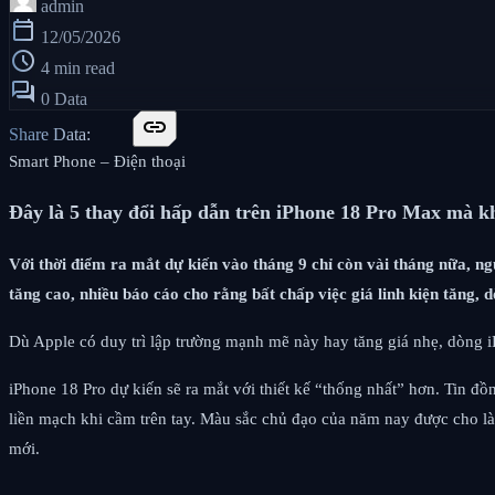
admin
calendar_today
12/05/2026
schedule
4 min read
forum
0 Data
link
Share Data:
Smart Phone – Điện thoại
Đây là 5 thay đổi hấp dẫn trên iPhone 18 Pro Max mà k
Với thời điểm ra mắt dự kiến ​​vào tháng 9 chỉ còn vài tháng nữa,
tăng cao, nhiều báo cáo cho rằng bất chấp việc giá linh kiện tăng, 
Dù Apple có duy trì lập trường mạnh mẽ này hay tăng giá nhẹ, dòng i
iPhone 18 Pro dự kiến ​​sẽ ra mắt với thiết kế “thống nhất” hơn. Tin 
liền mạch khi cầm trên tay. Màu sắc chủ đạo của năm nay được ch
mới.