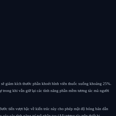
ể sẽ giảm kích thước phần khoét hình viên thuốc xuống khoảng 25%.
ự trong khi vẫn giữ lại các tính năng phần mềm tương tác mà người
 Bước tiến vượt bậc về kiến ​​trúc này cho phép mật độ bóng bán dẫn
a các tính năng trí tuệ nhân tạo (AI) tương tác trên thiết bị.