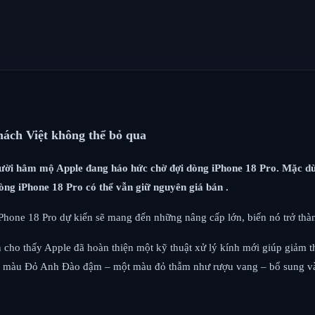
hách Việt không thể bỏ qua
 người hâm mộ Apple đang háo hức chờ đợi dòng iPhone 18 Pro. Mặc dù
dòng iPhone 18 Pro có thể vẫn giữ nguyên giá bán .
Phone 18 Pro dự kiến ​​sẽ mang đến những nâng cấp lớn, biến nó trở thà
đồn cho thấy Apple đã hoàn thiện một kỹ thuật xử lý kính mới giúp giảm t
o là màu Đỏ Anh Đào đậm – một màu đỏ thẫm như rượu vang – bổ sung