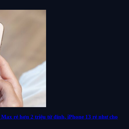
Max rẻ hơn 2 triệu từ đỉnh, iPhone 13 rẻ như cho