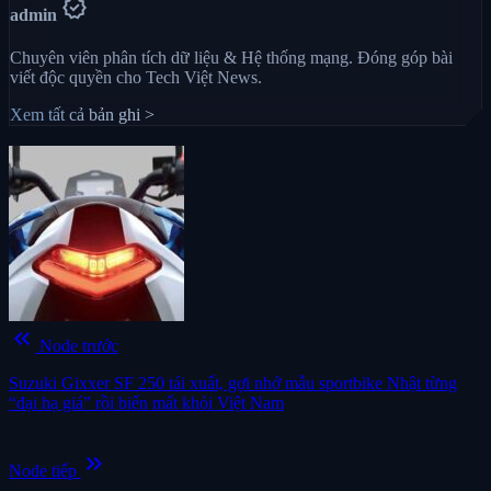
verified
admin
Chuyên viên phân tích dữ liệu & Hệ thống mạng. Đóng góp bài
viết độc quyền cho Tech Việt News.
Xem tất cả bản ghi >
keyboard_double_arrow_left
Node trước
Suzuki Gixxer SF 250 tái xuất, gợi nhớ mẫu sportbike Nhật từng
“đại hạ giá” rồi biến mất khỏi Việt Nam
keyboard_double_arrow_right
Node tiếp