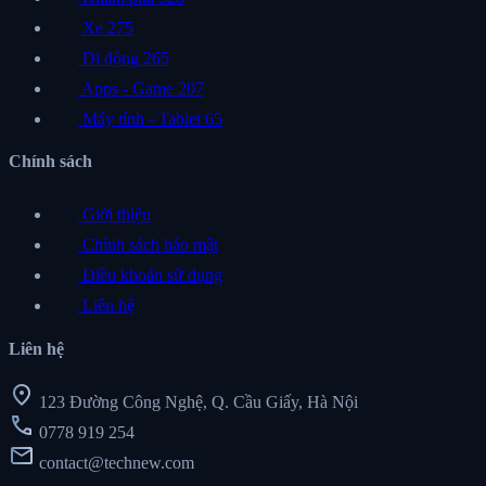
Xe
275
Di động
265
Apps - Game
207
Máy tính - Tablet
65
Chính sách
Giới thiệu
Chính sách bảo mật
Điều khoản sử dụng
Liên hệ
Liên hệ
location_on
123 Đường Công Nghệ, Q. Cầu Giấy, Hà Nội
call
0778 919 254
mail
contact@technew.com