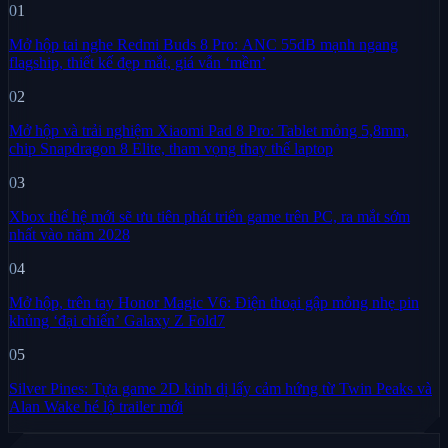
01
Mở hộp tai nghe Redmi Buds 8 Pro: ANC 55dB mạnh ngang
flagship, thiết kế đẹp mắt, giá vẫn ‘mềm’
02
Mở hộp và trải nghiệm Xiaomi Pad 8 Pro: Tablet mỏng 5,8mm,
chip Snapdragon 8 Elite, tham vọng thay thế laptop
03
Xbox thế hệ mới sẽ ưu tiên phát triển game trên PC, ra mắt sớm
nhất vào năm 2028
04
Mở hộp, trên tay Honor Magic V6: Điện thoại gập mỏng nhẹ pin
khủng ‘đại chiến’ Galaxy Z Fold7
05
Silver Pines: Tựa game 2D kinh dị lấy cảm hứng từ Twin Peaks và
Alan Wake hé lộ trailer mới