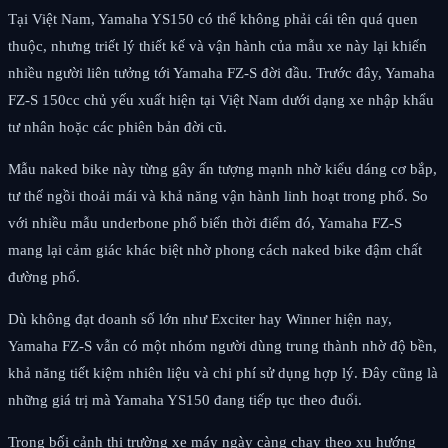
Tại Việt Nam, Yamaha YS150 có thể không phải cái tên quá quen
thuộc, nhưng triết lý thiết kế và vận hành của mẫu xe này lại khiến
nhiều người liên tưởng tới Yamaha FZ-S đời đầu. Trước đây, Yamaha
FZ-S 150cc chủ yếu xuất hiện tại Việt Nam dưới dạng xe nhập khẩu
tư nhân hoặc các phiên bản đời cũ.
Mẫu naked bike này từng gây ấn tượng mạnh nhờ kiểu dáng cơ bắp,
tư thế ngồi thoải mái và khả năng vận hành linh hoạt trong phố. So
với nhiều mẫu underbone phổ biến thời điểm đó, Yamaha FZ-S
mang lại cảm giác khác biệt nhờ phong cách naked bike đậm chất
đường phố.
Dù không đạt doanh số lớn như Exciter hay Winner hiện nay,
Yamaha FZ-S vẫn có một nhóm người dùng trung thành nhờ độ bền,
khả năng tiết kiệm nhiên liệu và chi phí sử dụng hợp lý. Đây cũng là
những giá trị mà Yamaha YS150 đang tiếp tục theo đuổi.
Trong bối cảnh thị trường xe máy ngày càng chạy theo xu hướng