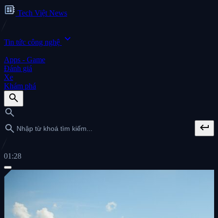
developer_board
Tech Việt News
expand_more
Tin tức công nghệ
Apps - Game
Đánh giá
Xe
Khám phá
search
search
keyboard_return
search
01:28