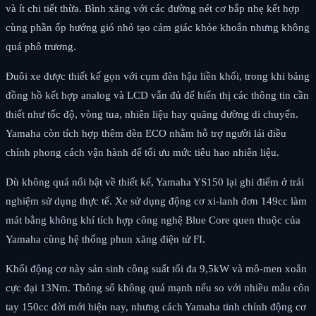
và ít chi tiết thừa. Bình xăng với các đường nét cơ bắp nhẹ kết hợp
cùng phần ốp hướng gió nhỏ tạo cảm giác khỏe khoắn nhưng không
quá phô trương.
Đuôi xe được thiết kế gọn với cụm đèn hậu liền khối, trong khi bảng
đồng hồ kết hợp analog và LCD vẫn đủ để hiển thị các thông tin cần
thiết như tốc độ, vòng tua, nhiên liệu hay quãng đường di chuyển.
Yamaha còn tích hợp thêm đèn ECO nhằm hỗ trợ người lái điều
chỉnh phong cách vận hành để tối ưu mức tiêu hao nhiên liệu.
Dù không quá nổi bật về thiết kế, Yamaha YS150 lại ghi điểm ở trải
nghiệm sử dụng thực tế. Xe sử dụng động cơ xi-lanh đơn 149cc làm
mát bằng không khí tích hợp công nghệ Blue Core quen thuộc của
Yamaha cùng hệ thống phun xăng điện tử FI.
Khối động cơ này sản sinh công suất tối đa 9,5kW và mô-men xoắn
cực đại 13Nm. Thông số không quá mạnh nếu so với nhiều mẫu côn
tay 150cc đời mới hiện nay, nhưng cách Yamaha tinh chỉnh động cơ