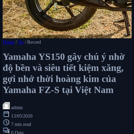
Home
/
Xe
/
Record
Yamaha YS150 gây chú ý nhờ
độ bền và siêu tiết kiệm xăng,
gợi nhớ thời hoàng kim của
Yamaha FZ-S tại Việt Nam
admin
calendar_today
13/05/2026
schedule
7 min read
forum
0 Data