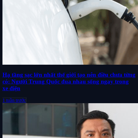
Hạ tầng sạc lớn nhất thế giới tạo nên điều chưa từng
có: Người Trung Quốc đua nhau sống ngay trong
xe điện
1 tuần trước