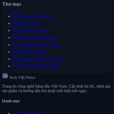
Thư mục
folder
Khám phá
528 files
folder
Xe
275 files
folder
Di động
265 files
folder
Apps - Game
207 files
folder
Máy tính - Tablet
65 files
folder
Đánh giá
20 files
folder
Camera - Nghe nhìn
4 files
folder
Tin tức công nghệ
0 files
developer_board
Tech Việt News
Trang tin công nghệ hàng đầu Việt Nam. Cập nhật tin tức, đánh giá
sản phẩm và hướng dẫn thủ thuật mới nhất mỗi ngày.
Danh mục
Khám phá
528