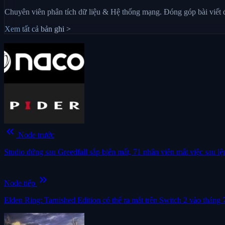
Chuyên viên phân tích dữ liệu & Hệ thống mạng. Đóng góp bài viết
Xem tất cả bản ghi >
keyboard_double_arrow_left
Node trước
Studio đứng sau Greedfall sắp biến mất, 71 nhân viên mất việc sau lệ
keyboard_double_arrow_right
Node tiếp
Elden Ring: Tarnished Edition có thể ra mắt trên Switch 2 vào tháng 7