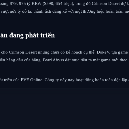
oảng 879, 975 tỷ KRW ($590, 654 triệu), trong đó Crimson Desert dự 
 vượt nửa tỷ đô la, thành tích đáng kể với một thương hiệu hoàn toàn m
 án đang phát triển
 cho Crimson Desert nhưng chưa có kế hoạch cụ thể. DokeV, tựa game h
 tiên hàng đầu của hãng. Pearl Abyss đặt mục tiêu ra mắt game mới theo
 triển của EVE Online. Công ty này nay hoạt động hoàn toàn độc lập d