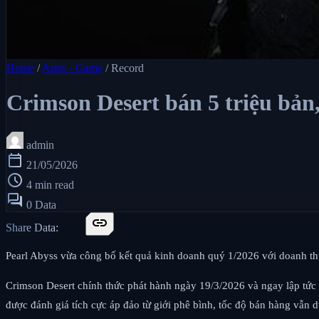
Home
/
Apps - Game
/
Record
Crimson Desert bán 5 triệu bản
admin
calendar_today
21/05/2026
schedule
4 min read
forum
0 Data
link
Share Data:
Pearl Abyss vừa công bố kết quả kinh doanh quý 1/2026 với doanh th
Crimson Desert chính thức phát hành ngày 19/3/2026 và ngay lập tức 
được đánh giá tích cực áp đảo từ giới phê bình, tốc độ bán hàng vẫn duy