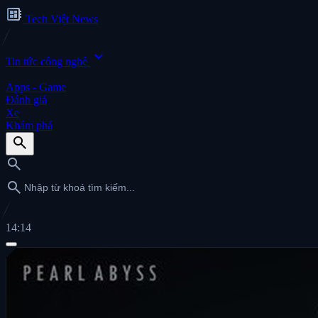
developer_board
Tech Việt News
expand_more
Tin tức công nghệ
Apps - Game
Đánh giá
Xe
Khám phá
search
search
search
14:14