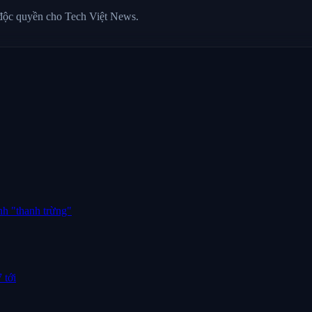
 độc quyền cho Tech Việt News.
nh "thanh trừng"
 tới