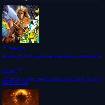
keyboard_double_arrow_left
Node trước
SEGA lỗ hơn 31 triệu USD, Sonic Rumble Party bị chỉ mặt đặt tên
keyboard_double_arrow_right
Node tiếp
“Lên bờ xuống ruộng” cùng Saros: Biết chơi là đau khổ, nhưng vẫn
cắm đầu vào chơi