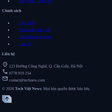
Máy tính - Tablet
66
Chính sách
Giới thiệu
Chính sách bảo mật
Điều khoản sử dụng
Liên hệ
Liên hệ
location_on
123 Đường Công Nghệ, Q. Cầu Giấy, Hà Nội
call
0778 919 254
mail
contact@technew.com
© 2026
Tech Việt News
. Mọi bản quyền được bảo lưu.
arrow_upward