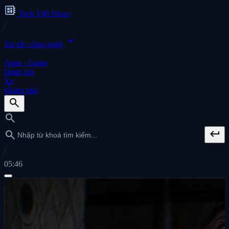
developer_board
Tech Việt News
expand_more
Tin tức công nghệ
Apps - Game
Đánh giá
Xe
Khám phá
search
search
keyboard_return
search
05:46