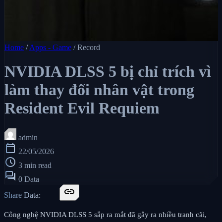
Home
/
Apps - Game
/
Record
NVIDIA DLSS 5 bị chỉ trích vì
làm thay đổi nhân vật trong
Resident Evil Requiem
admin
calendar_today
22/05/2026
schedule
3 min read
forum
0 Data
link
Share Data:
Công nghệ NVIDIA DLSS 5 sắp ra mắt đã gây ra nhiều tranh cãi,