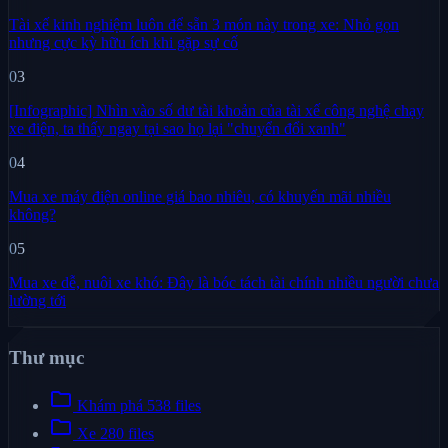
Tài xế kinh nghiệm luôn để sẵn 3 món này trong xe: Nhỏ gọn
nhưng cực kỳ hữu ích khi gặp sự cố
03
[Infographic] Nhìn vào số dư tài khoản của tài xế công nghệ chạy
xe điện, ta thấy ngay tại sao họ lại "chuyển đổi xanh"
04
Mua xe máy điện online giá bao nhiêu, có khuyến mãi nhiều
không?
05
Mua xe dễ, nuôi xe khó: Đây là bóc tách tài chính nhiều người chưa
lường tới
Thư mục
folder
Khám phá
538 files
folder
Xe
280 files