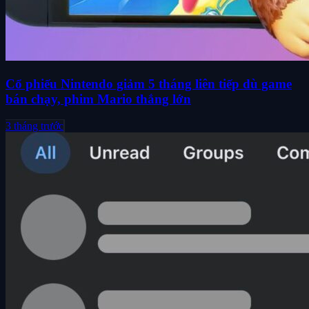
Cổ phiếu Nintendo giảm 5 tháng liên tiếp dù game
bán chạy, phim Mario thắng lớn
3 tháng trước