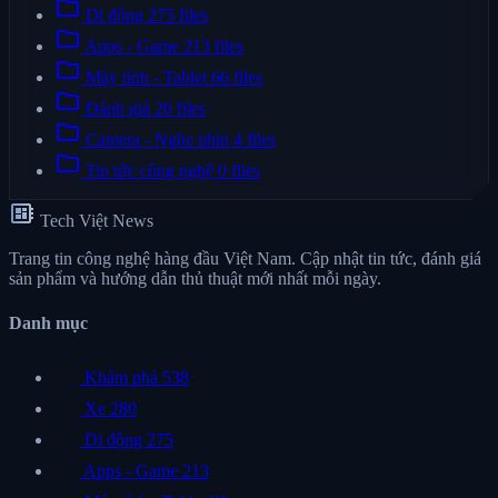
folder
Di động
275 files
folder
Apps - Game
213 files
folder
Máy tính - Tablet
66 files
folder
Đánh giá
20 files
folder
Camera - Nghe nhìn
4 files
folder
Tin tức công nghệ
0 files
developer_board
Tech Việt News
Trang tin công nghệ hàng đầu Việt Nam. Cập nhật tin tức, đánh giá
sản phẩm và hướng dẫn thủ thuật mới nhất mỗi ngày.
Danh mục
Khám phá
538
Xe
280
Di động
275
Apps - Game
213