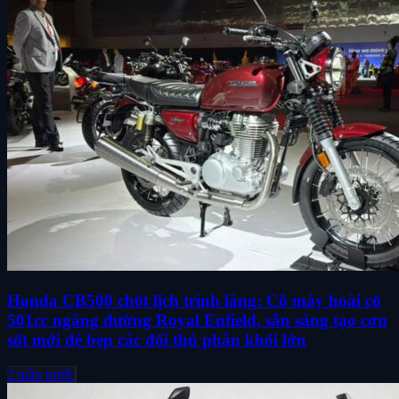
Honda CB500 chốt lịch trình làng: Cỗ máy hoài cổ
501cc ngáng đường Royal Enfield, sẵn sàng tạo cơn
sốt mới đè bẹp các đối thủ phân khối lớn
2 tuần trước