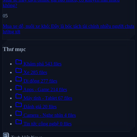
không?
05
Mua xe dễ, nuôi xe khó: Đây là bóc tách tài chính nhiều người chưa
lường tới
Thư mục
folder
Khám phá
543 files
folder
Xe
285 files
folder
Di động
277 files
folder
Apps - Game
214 files
folder
Máy tính - Tablet
67 files
folder
Đánh giá
20 files
folder
Camera - Nghe nhìn
4 files
folder
Tin tức công nghệ
0 files
developer_board