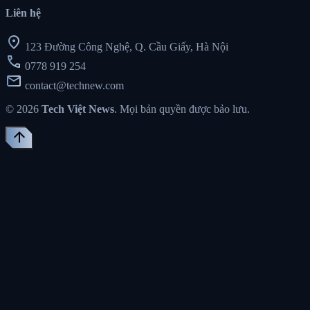
Liên hệ
location_on
123 Đường Công Nghệ, Q. Cầu Giấy, Hà Nội
call
0778 919 254
mail
contact@technew.com
© 2026
Tech Việt News
. Mọi bản quyền được bảo lưu.
arrow_upward