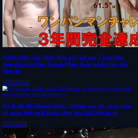
Người đàn ông Nhật Bản gây sốt sau 3 năm tập
theo giáo án One Punch Man, thân hình thay đổi
khó tin
2 tháng trước
Kỳ lạ đô thị Trung Quốc: Đường cao tốc chạy rầm
rộ ngay trên mái hàng chục tòa nhà chung cư
2 tuần trước