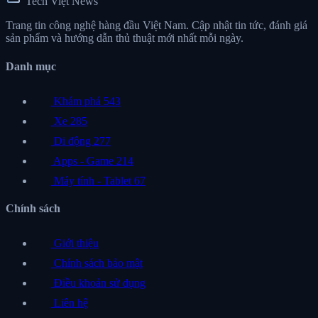
Tech Việt News
Trang tin công nghệ hàng đầu Việt Nam. Cập nhật tin tức, đánh giá
sản phẩm và hướng dẫn thủ thuật mới nhất mỗi ngày.
Danh mục
Khám phá
543
Xe
285
Di động
277
Apps - Game
214
Máy tính - Tablet
67
Chính sách
Giới thiệu
Chính sách bảo mật
Điều khoản sử dụng
Liên hệ