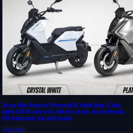
Xe ga điện Keeway Hypevolt-R trình làng: Công
nghệ ADAS như ô tô, bứt tốc xé gió, đe nẹt Honda
SH bằng mức giá ngỡ ngàng
3 tuần trước