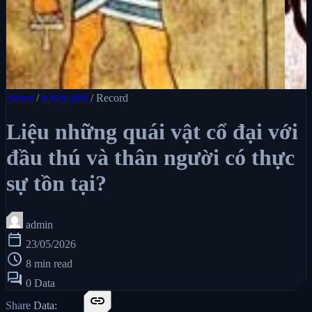
Home
/
Khám phá
/
Record
Liệu những quái vật cổ đại với
đầu thú và thân người có thực
sự tồn tại?
admin
calendar_today
23/05/2026
schedule
8 min read
forum
0 Data
link
Share Data: