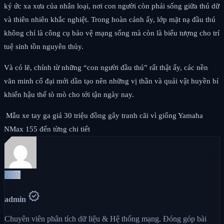
ký ức xa xưa của nhân loại, nơi con người còn phải sống giữa thú dữ
và thiên nhiên khắc nghiệt. Trong hoàn cảnh ấy, lớp mặt nạ đầu thú
không chỉ là công cụ bảo vệ mạng sống mà còn là biểu tượng cho trí
tuệ sinh tồn nguyên thủy.
Và có lẽ, chính từ những “con người đầu thú” rất thật ấy, các nền
văn minh cổ đại mới dần tạo nên những vị thần và quái vật huyền bí
khiến hậu thế tò mò cho tới tận ngày nay.
Mẫu xe tay ga giá 30 triệu đồng gây tranh cãi vì giống Yamaha
NMax 155 đến từng chi tiết
Auth
verified
admin
Chuyên viên phân tích dữ liệu & Hệ thống mạng. Đóng góp bài