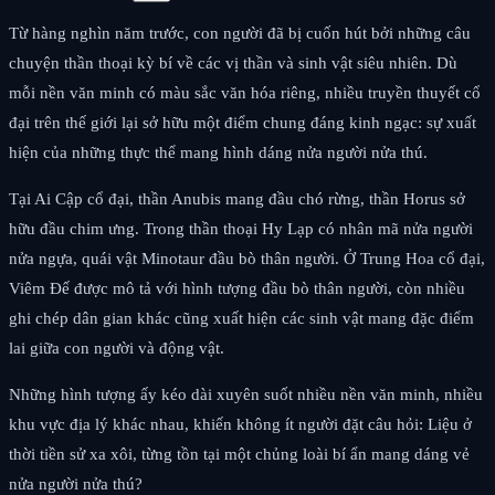
Từ hàng nghìn năm trước, con người đã bị cuốn hút bởi những câu
chuyện thần thoại kỳ bí về các vị thần và sinh vật siêu nhiên. Dù
mỗi nền văn minh có màu sắc văn hóa riêng, nhiều truyền thuyết cổ
đại trên thế giới lại sở hữu một điểm chung đáng kinh ngạc: sự xuất
hiện của những thực thể mang hình dáng nửa người nửa thú.
Tại Ai Cập cổ đại, thần Anubis mang đầu chó rừng, thần Horus sở
hữu đầu chim ưng. Trong thần thoại Hy Lạp có nhân mã nửa người
nửa ngựa, quái vật Minotaur đầu bò thân người. Ở Trung Hoa cổ đại,
Viêm Đế được mô tả với hình tượng đầu bò thân người, còn nhiều
ghi chép dân gian khác cũng xuất hiện các sinh vật mang đặc điểm
lai giữa con người và động vật.
Những hình tượng ấy kéo dài xuyên suốt nhiều nền văn minh, nhiều
khu vực địa lý khác nhau, khiến không ít người đặt câu hỏi: Liệu ở
thời tiền sử xa xôi, từng tồn tại một chủng loài bí ẩn mang dáng vẻ
nửa người nửa thú?