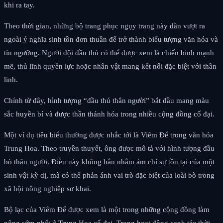
khi ra tay.
Theo thời gian, những bộ trang phục ngụy trang này dần vượt ra
ngoài ý nghĩa sinh tồn đơn thuần để trở thành biểu tượng văn hóa và
tín ngưỡng. Người đội đầu thú có thể được xem là chiến binh mạnh
mẽ, thủ lĩnh quyền lực hoặc nhân vật mang kết nối đặc biệt với thần
linh.
Chính từ đây, hình tượng “đầu thú thân người” bắt đầu mang màu
sắc huyền bí và được thần thánh hóa trong nhiều cộng đồng cổ đại.
Một ví dụ tiêu biểu thường được nhắc tới là Viêm Đế trong văn hóa
Trung Hoa. Theo truyền thuyết, ông được mô tả với hình tượng đầu
bò thân người. Điều này không hẳn nhằm ám chỉ sự tồn tại của một
sinh vật kỳ dị, mà có thể phản ánh vai trò đặc biệt của loài bò trong
xã hội nông nghiệp sơ khai.
Bộ lạc của Viêm Đế được xem là một trong những cộng đồng làm
nông sớm nhất ở Trung Hoa cổ đại. Trong hoạt động canh tác thời