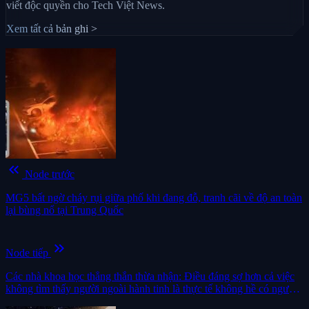
viết độc quyền cho Tech Việt News.
Xem tất cả bản ghi >
keyboard_double_arrow_left
Node trước
MG5 bất ngờ cháy rụi giữa phố khi đang đỗ, tranh cãi về độ an toàn
lại bùng nổ tại Trung Quốc
keyboard_double_arrow_right
Node tiếp
Các nhà khoa học thẳng thắn thừa nhận: Điều đáng sợ hơn cả việc
không tìm thấy người ngoài hành tinh là thực tế không hề có người
ngoài hành tinh nào trong vũ trụ cả