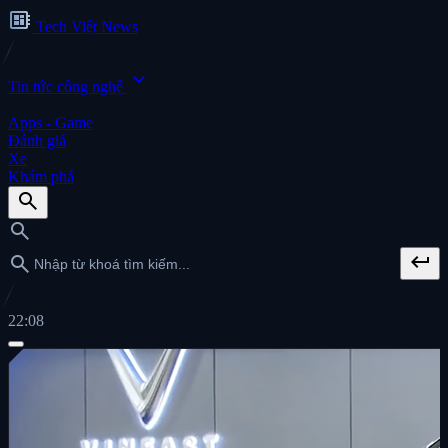
developer_board
Tech Việt News
expand_more
Tin tức công nghệ
Apps - Game
Đánh giá
Xe
Khám phá
search
search
keyboard_return
search
22:08