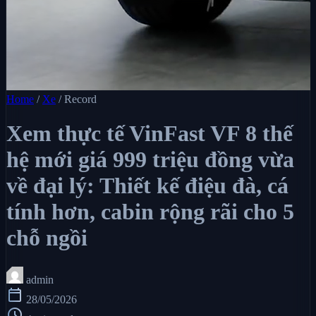
Home
/
Xe
/
Record
Xem thực tế VinFast VF 8 thế
hệ mới giá 999 triệu đồng vừa
về đại lý: Thiết kế điệu đà, cá
tính hơn, cabin rộng rãi cho 5
chỗ ngồi
admin
calendar_today
28/05/2026
schedule