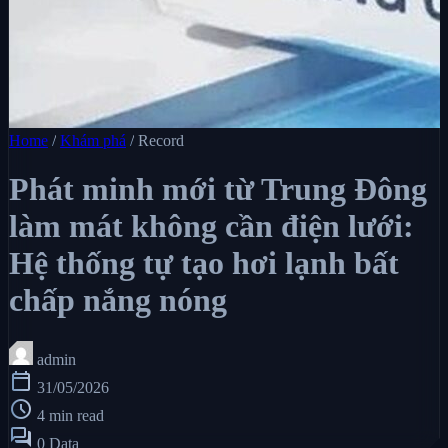
Home
/
Khám phá
/
Record
Phát minh mới từ Trung Đông
làm mát không cần điện lưới:
Hệ thống tự tạo hơi lạnh bất
chấp nắng nóng
admin
calendar_today
31/05/2026
schedule
4 min read
forum
0 Data