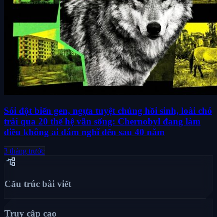
Sói đột biến gen, ngựa tuyệt chủng hồi sinh, loài chó
trải qua 20 thế hệ vẫn sống: Chernobyl đang làm
điều không ai dám nghĩ đến sau 40 năm
3 tháng trước
account_tree
Cấu trúc bài viết
Truy cập cao