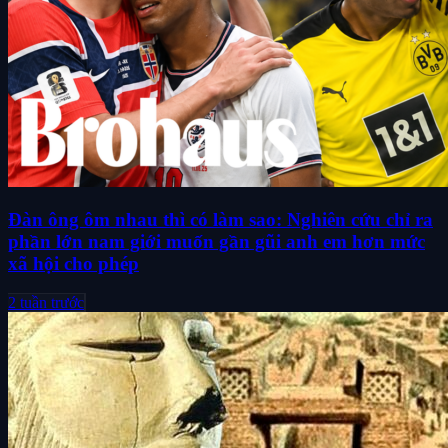
Đàn ông ôm nhau thì có làm sao: Nghiên cứu chỉ ra
phần lớn nam giới muốn gần gũi anh em hơn mức
xã hội cho phép
2 tuần trước