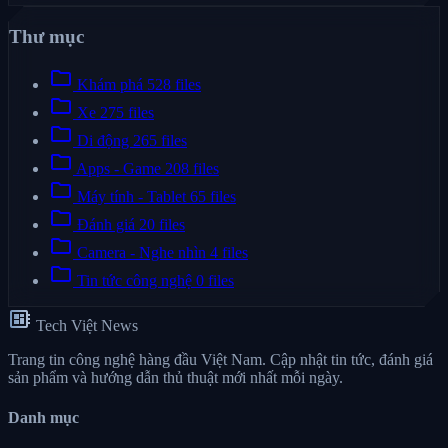
Thư mục
folder
Khám phá
528 files
folder
Xe
275 files
folder
Di động
265 files
folder
Apps - Game
208 files
folder
Máy tính - Tablet
65 files
folder
Đánh giá
20 files
folder
Camera - Nghe nhìn
4 files
folder
Tin tức công nghệ
0 files
developer_board
Tech Việt News
Trang tin công nghệ hàng đầu Việt Nam. Cập nhật tin tức, đánh giá
sản phẩm và hướng dẫn thủ thuật mới nhất mỗi ngày.
Danh mục