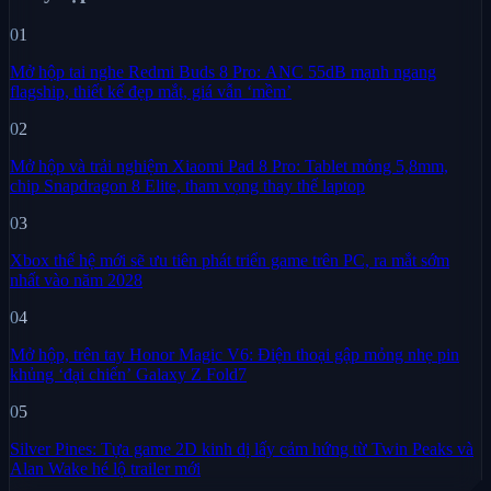
01
Mở hộp tai nghe Redmi Buds 8 Pro: ANC 55dB mạnh ngang
flagship, thiết kế đẹp mắt, giá vẫn ‘mềm’
02
Mở hộp và trải nghiệm Xiaomi Pad 8 Pro: Tablet mỏng 5,8mm,
chip Snapdragon 8 Elite, tham vọng thay thế laptop
03
Xbox thế hệ mới sẽ ưu tiên phát triển game trên PC, ra mắt sớm
nhất vào năm 2028
04
Mở hộp, trên tay Honor Magic V6: Điện thoại gập mỏng nhẹ pin
khủng ‘đại chiến’ Galaxy Z Fold7
05
Silver Pines: Tựa game 2D kinh dị lấy cảm hứng từ Twin Peaks và
Alan Wake hé lộ trailer mới