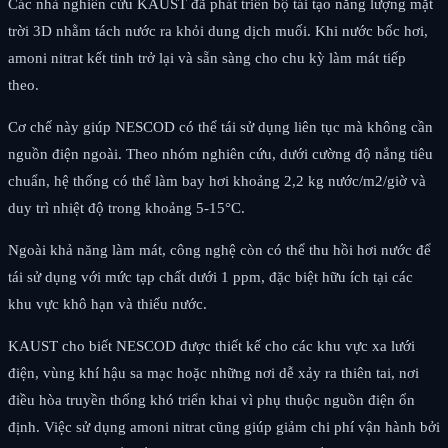
Các nhà nghiên cứu KAUST đã phát triển bộ tái tạo năng lượng mặt
trời 3D nhằm tách nước ra khỏi dung dịch muối. Khi nước bốc hơi,
amoni nitrat kết tinh trở lại và sẵn sàng cho chu kỳ làm mát tiếp
theo.
Cơ chế này giúp NESCOD có thể tái sử dụng liên tục mà không cần
nguồn điện ngoài. Theo nhóm nghiên cứu, dưới cường độ nắng tiêu
chuẩn, hệ thống có thể làm bay hơi khoảng 2,2 kg nước/m2/giờ và
duy trì nhiệt độ trong khoảng 5-15°C.
Ngoài khả năng làm mát, công nghệ còn có thể thu hồi hơi nước để
tái sử dụng với mức tạp chất dưới 1 ppm, đặc biệt hữu ích tại các
khu vực khô hạn và thiếu nước.
KAUST cho biết NESCOD được thiết kế cho các khu vực xa lưới
điện, vùng khí hậu sa mạc hoặc những nơi dễ xảy ra thiên tai, nơi
điều hòa truyền thống khó triển khai vì phụ thuộc nguồn điện ổn
định. Việc sử dụng amoni nitrat cũng giúp giảm chi phí vận hành bởi