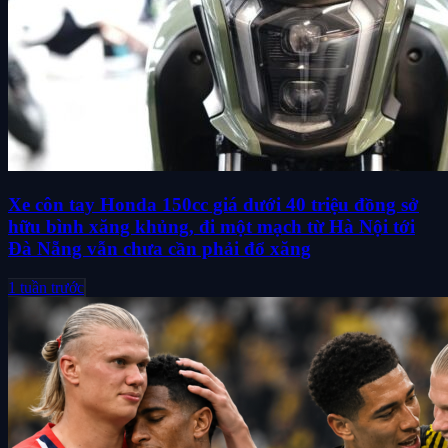
Xe côn tay Honda 150cc giá dưới 40 triệu đồng sở
hữu bình xăng khủng, đi một mạch từ Hà Nội tới
Đà Nẵng vẫn chưa cần phải đổ xăng
1 tuần trước