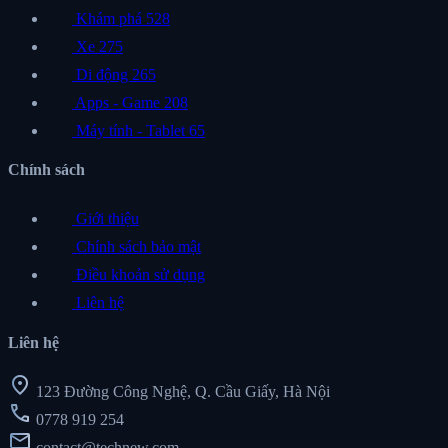
Khám phá
528
Xe
275
Di động
265
Apps - Game
208
Máy tính - Tablet
65
Chính sách
Giới thiệu
Chính sách bảo mật
Điều khoản sử dụng
Liên hệ
Liên hệ
location_on
123 Đường Công Nghệ, Q. Cầu Giấy, Hà Nội
call
0778 919 254
mail
contact@technew.com