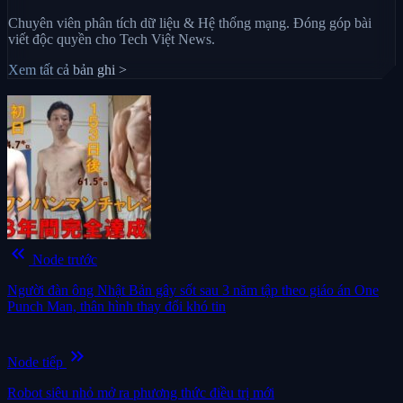
Chuyên viên phân tích dữ liệu & Hệ thống mạng. Đóng góp bài
viết độc quyền cho Tech Việt News.
Xem tất cả bản ghi >
keyboard_double_arrow_left
Node trước
Người đàn ông Nhật Bản gây sốt sau 3 năm tập theo giáo án One
Punch Man, thân hình thay đổi khó tin
keyboard_double_arrow_right
Node tiếp
Robot siêu nhỏ mở ra phương thức điều trị mới