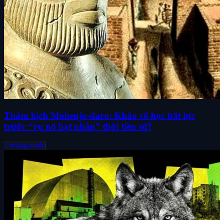
Thảm kịch Mohenjo-daro: Khảo cổ học bất lực
trước “vụ nổ hạt nhân” thời tiền sử?
1 tháng trước