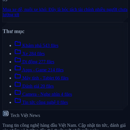
Mua xe dễ, nuôi xe khó: Đây là bóc tách tài chính nhiều người chưa
lường tới
Thư mục
folder
Khám phá
543 files
folder
Xe
284 files
folder
Di động
277 files
folder
Apps - Game
214 files
folder
Máy tính - Tablet
66 files
folder
Đánh giá
20 files
folder
Camera - Nghe nhìn
4 files
folder
Tin tức công nghệ
0 files
developer_board
Tech Việt News
Trang tin công nghệ hàng đầu Việt Nam. Cập nhật tin tức, đánh giá