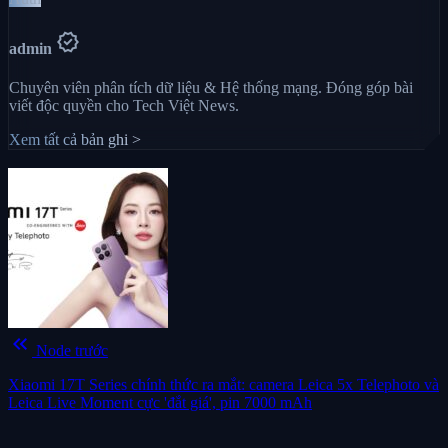
verified
admin
Chuyên viên phân tích dữ liệu & Hệ thống mạng. Đóng góp bài
viết độc quyền cho Tech Việt News.
Xem tất cả bản ghi >
keyboard_double_arrow_left
Node trước
Xiaomi 17T Series chính thức ra mắt: camera Leica 5x Telephoto và
Leica Live Moment cực 'đắt giá', pin 7000 mAh