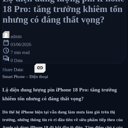
18 Pro: tăng trưởng khiêm tốn
nhưng có đáng thất vọng?
admin
calendar_today
03/06/2026
schedule
7 min read
forum
0 Data
link
Share Data:
Smart Phone – Điện thoại
Lộ diện dung lượng pin iPhone 18 Pro: tăng trưởng
khiêm tốn nhưng có đáng thất vọng?
Dù thế hệ iPhone hiện tại vẫn đang làm mưa làm gió trên thị
trường, những thông tin rò rỉ đầu tiên về siêu phẩm tiếp theo của
Apple về dòng iPhone 18 đã bắt đầu lộ diện. Tâm điểm chú ý của