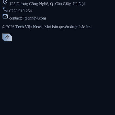
location_on
123 Đường Công Nghệ, Q. Cầu Giấy, Hà Nội
call
0778 919 254
mail
contact@technew.com
© 2026
Tech Việt News
. Mọi bản quyền được bảo lưu.
arrow_upward