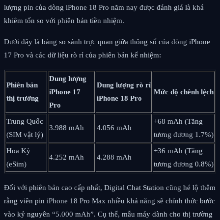
lượng pin của dòng iPhone 18 Pro năm nay được đánh giá là khá
khiêm tốn so với phiên bản tiền nhiệm.
Dưới đây là bảng so sánh trực quan giữa thông số của dòng iPhone
17 Pro và các dữ liệu rò rỉ của phiên bản kế nhiệm:
Dung lượng
Phiên bản
Dung lượng rò rỉ
iPhone 17
Mức độ chênh lệch
thị trường
iPhone 18 Pro
Pro
Trung Quốc
+68 mAh (Tăng
3.988 mAh
4.056 mAh
(SIM vật lý)
tương đương 1.7%)
Hoa Kỳ
+36 mAh (Tăng
4.252 mAh
4.288 mAh
(eSim)
tương đương 0.8%)
Đối với phiên bản cao cấp nhất, Digital Chat Station cũng hé lộ thêm
rằng viên pin iPhone 18 Pro Max nhiều khả năng sẽ chính thức bước
vào kỷ nguyên “5.000 mAh”. Cụ thể, mẫu máy dành cho thị trường