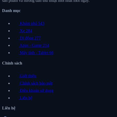
sản phẩm và hướng dẫn thủ thuật mới nhất mỗi ngày.
Danh mục
Khám phá
543
Xe
284
Di động
277
Apps - Game
214
Máy tính - Tablet
66
Chính sách
Giới thiệu
Chính sách bảo mật
Điều khoản sử dụng
Liên hệ
Liên hệ