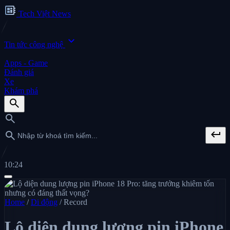
developer_board
Tech Việt News
expand_more
Tin tức công nghệ
Apps - Game
Đánh giá
Xe
Khám phá
search
search
keyboard_return
search
10:24
Home
/
Di động
/
Record
Lộ diện dung lượng pin iPhone