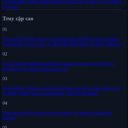
sử dụng thực tế
Siêu phẩm iPhone 18 khi nào ra mắt và có gì đáng
kỳ vọng?
Truy cập cao
01
Chủ xe BYD thất vọng vì chi nhánh đột ngột đóng cửa mà hãng
"lặng thinh": bỏ ra gần 1 tỷ đồng thì xứng đáng có được nhiều hơn
sự im lặng
02
Tài xế kinh nghiệm luôn để sẵn 3 món này trong xe: Nhỏ gọn
nhưng cực kỳ hữu ích khi gặp sự cố
03
[Infographic] Nhìn vào số dư tài khoản của tài xế công nghệ chạy
xe điện, ta thấy ngay tại sao họ lại "chuyển đổi xanh"
04
Mua xe máy điện online giá bao nhiêu, có khuyến mãi nhiều
không?
05