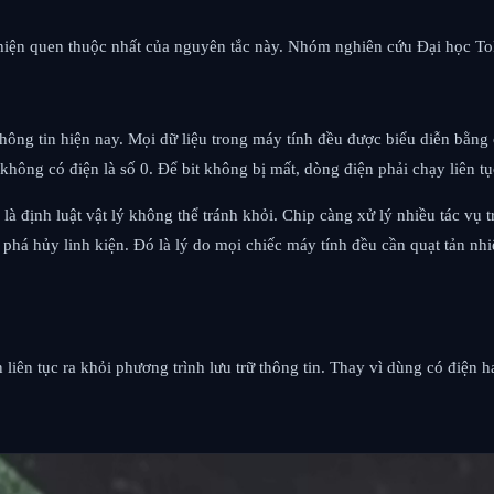
iểu hiện quen thuộc nhất của nguyên tắc này. Nhóm nghiên cứu Đại học 
hông tin hiện nay. Mọi dữ liệu trong máy tính đều được biểu diễn bằng cá
 không có điện là số 0. Để bit không bị mất, dòng điện phải chạy liên t
y là định luật vật lý không thể tránh khỏi. Chip càng xử lý nhiều tác v
 phá hủy linh kiện. Đó là lý do mọi chiếc máy tính đều cần quạt tản nh
ên tục ra khỏi phương trình lưu trữ thông tin. Thay vì dùng có điện h