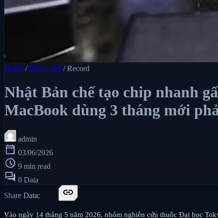
Home
/
Khám phá
/
Record
Nhật Bản chế tạo chip nhanh gấ
MacBook dùng 3 tháng mới phả
admin
calendar_today
03/06/2026
schedule
9 min read
forum
0 Data
link
Share Data:
Vào ngày 14 tháng 5 năm 2026, nhóm nghiên cứu thuộc Đại học Tokyo 