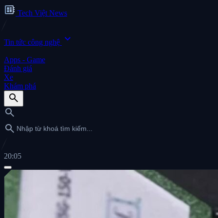
developer_board
Tech Việt News
expand_more
Tin tức công nghệ
Apps - Game
Đánh giá
Xe
Khám phá
search
search
search
20:05