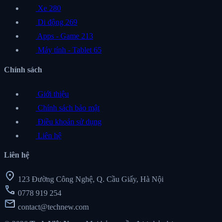
Xe
280
Di động
269
Apps - Game
213
Máy tính - Tablet
65
Chính sách
Giới thiệu
Chính sách bảo mật
Điều khoản sử dụng
Liên hệ
Liên hệ
location_on
123 Đường Công Nghệ, Q. Cầu Giấy, Hà Nội
call
0778 919 254
mail
contact@technew.com