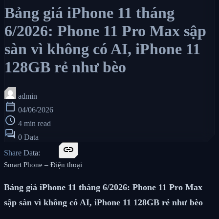
Bảng giá iPhone 11 tháng
6/2026: Phone 11 Pro Max sập
sàn vì không có AI, iPhone 11
128GB rẻ như bèo
admin
calendar_today
04/06/2026
schedule
4 min read
forum
0 Data
link
Share Data:
Smart Phone – Điện thoại
Bảng giá iPhone 11 tháng 6/2026: Phone 11 Pro Max
sập sàn vì không có AI, iPhone 11 128GB rẻ như bèo