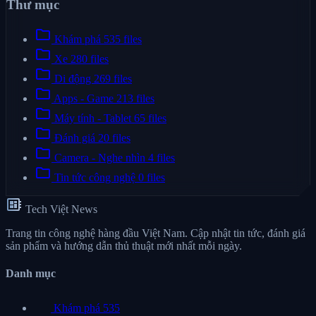
Thư mục
folder
Khám phá
535 files
folder
Xe
280 files
folder
Di động
269 files
folder
Apps - Game
213 files
folder
Máy tính - Tablet
65 files
folder
Đánh giá
20 files
folder
Camera - Nghe nhìn
4 files
folder
Tin tức công nghệ
0 files
developer_board
Tech Việt News
Trang tin công nghệ hàng đầu Việt Nam. Cập nhật tin tức, đánh giá
sản phẩm và hướng dẫn thủ thuật mới nhất mỗi ngày.
Danh mục
Khám phá
535