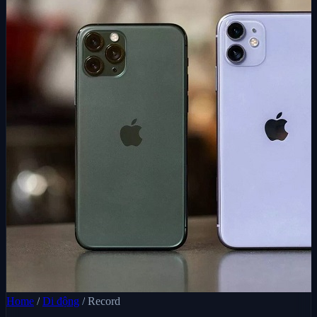
Home
/
Di động
/
Record