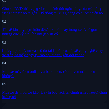
01
Chủ xe BYD thất vọng vì chi nhánh đột ngột đóng cửa mà hãng
"lặng thinh": bỏ ra gần 1 tỷ đồng thì xứng đáng có được nhiều hơn
sự im lặng
02
Tài xế kinh nghiệm luôn để sẵn 3 món này trong xe: Nhỏ gọn
nhưng cực kỳ hữu ích khi gặp sự cố
03
[Infographic] Nhìn vào số dư tài khoản của tài xế công nghệ chạy
xe điện, ta thấy ngay tại sao họ lại "chuyển đổi xanh"
04
Mua xe máy điện online giá bao nhiêu, có khuyến mãi nhiều
không?
05
Mua xe dễ, nuôi xe khó: Đây là bóc tách tài chính nhiều người chưa
lường tới