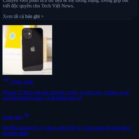
Chuyên viên phân tích dữ liệu & Hệ thống mạng. Đóng góp bài
viết độc quyền cho Tech Việt News.
Xem tất cả bản ghi >
keyboard_double_arrow_left
Node trước
iPhone 12 Mini giá bán chỉ hơn 5 triệu, rẻ như cho, camera so kè
vua tầm trung Galaxy A56 không lép vế
keyboard_double_arrow_right
Node tiếp
Hệ điều hành iOS 27 sắp ra mắt: Đây là 5 tính năng đột phá đáng
chờ đợi nhất!