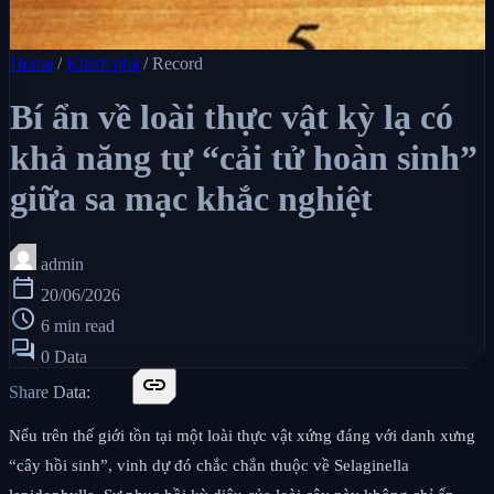
Home
/
Khám phá
/
Record
Bí ẩn về loài thực vật kỳ lạ có
khả năng tự “cải tử hoàn sinh”
giữa sa mạc khắc nghiệt
admin
calendar_today
20/06/2026
schedule
6 min read
forum
0 Data
link
Share Data:
Nếu trên thế giới tồn tại một loài thực vật xứng đáng với danh xưng
“cây hồi sinh”, vinh dự đó chắc chắn thuộc về Selaginella