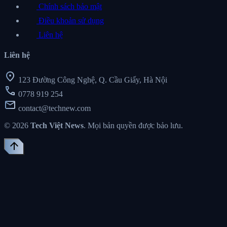
Chính sách bảo mật
Điều khoản sử dụng
Liên hệ
Liên hệ
location_on
123 Đường Công Nghệ, Q. Cầu Giấy, Hà Nội
call
0778 919 254
mail
contact@technew.com
© 2026
Tech Việt News
. Mọi bản quyền được bảo lưu.
arrow_upward