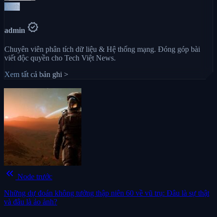
Auth
verified
admin
Chuyên viên phân tích dữ liệu & Hệ thống mạng. Đóng góp bài
viết độc quyền cho Tech Việt News.
Xem tất cả bản ghi >
keyboard_double_arrow_left
Node trước
Những dự đoán không tưởng thập niên 60 về vũ trụ: Đâu là sự thật
và đâu là ảo ảnh?