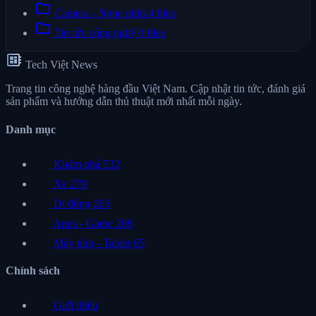
folder
Camera - Nghe nhìn
4 files
folder
Tin tức công nghệ
0 files
developer_board
Tech Việt News
Trang tin công nghệ hàng đầu Việt Nam. Cập nhật tin tức, đánh giá
sản phẩm và hướng dẫn thủ thuật mới nhất mỗi ngày.
Danh mục
Khám phá
532
Xe
279
Di động
265
Apps - Game
208
Máy tính - Tablet
65
Chính sách
Giới thiệu