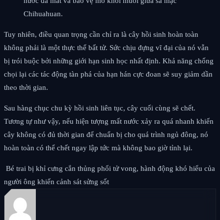
nước đã mất và bảo vệ mô khỏi muối giữa sa mạc
Chihuahuan.
Tuy nhiên, điều quan trọng cần chỉ ra là cây hồi sinh hoàn toàn
không phải là một thực thể bất tử. Sức chịu đựng vĩ đại của nó vẫn
bị trói buộc bởi những giới hạn sinh học nhất định. Khả năng chống
chọi lại các tác động tàn phá của hạn hán cực đoan sẽ suy giảm dần
theo thời gian.
Sau hàng chục chu kỳ hồi sinh liên tục, cây cuối cùng sẽ chết.
Tương tự như vậy, nếu hiện tượng mất nước xảy ra quá nhanh khiến
cây không có đủ thời gian để chuẩn bị cho quá trình ngủ đông, nó
hoàn toàn có thể chết ngay lập tức mà không bao giờ tỉnh lại.
Bé trai bị khỉ cưng cắn thủng phổi tử vong, hành động khó hiểu của
người ông khiến cảnh sát sửng sốt