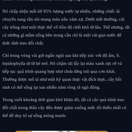
Nó chấp nhận mất tới 95% lượng nước tự nhiên, những chiếc lá
chuyển sang sần sùi mang màu nâu xám xịt. Dưới mắt thường, cái
cây trông như một thực thể vô hồn đã chết khô từ lâu. Thế nhưng, tất
cả những gì mầm sống bên trong cần chỉ là một vài giọt nước để
thức tỉnh trao đổi chất.
Chỉ trong vòng vài giờ ngắn ngủi sau khi tiếp xúc với độ ẩm, S.
lepidophylla từ từ hé mở. Nó chậm rãi lấy lại màu xanh rực rỡ và
tiếp tục quá trình quang hợp như chưa từng trải qua cơn khát.
Thường được mô tả như một kỳ quan thực vật đích thực, cây hồi
sinh có thể sống lại sau nhiều năm ròng rã ngủ đông.
Trong suốt khoảng thời gian khó khăn đó, tất cả các quá trình trao
đổi chất trong thân cây đều được giảm xuống mức tối thiểu nhất có
thể để duy trì sự sống mỏng manh.