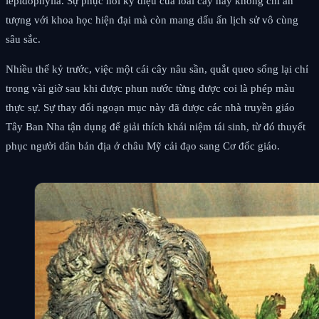
lepidophylla. Sự phục hồi kỳ diệu của loài cây này không chỉ ấn
tượng với khoa học hiện đại mà còn mang dấu ấn lịch sử vô cùng
sâu sắc.
Nhiều thế kỷ trước, việc một cái cây nâu sần, quắt queo sống lại chỉ
trong vài giờ sau khi được phun nước từng được coi là phép màu
thực sự. Sự thay đổi ngoạn mục này đã được các nhà truyền giáo
Tây Ban Nha tận dụng để giải thích khái niệm tái sinh, từ đó thuyết
phục người dân bản địa ở châu Mỹ cải đạo sang Cơ đốc giáo.