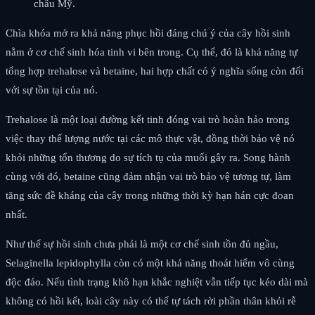
châu Mỹ.
Chìa khóa mở ra khả năng phục hồi đáng chú ý của cây hồi sinh
nằm ở cơ chế sinh hóa tinh vi bên trong. Cụ thể, đó là khả năng tự
tổng hợp trehalose và betaine, hai hợp chất có ý nghĩa sống còn đối
với sự tồn tại của nó.
Trehalose là một loại đường kết tinh đóng vai trò hoàn hảo trong
việc thay thế lượng nước tại các mô thực vật, đồng thời bảo vệ nó
khỏi những tổn thương do sự tích tụ của muối gây ra. Song hành
cùng với đó, betaine cũng đảm nhận vai trò bảo vệ tương tự, làm
tăng sức đề kháng của cây trong những thời kỳ hạn hán cực đoan
nhất.
Như thể sự hồi sinh chưa phải là một cơ chế sinh tồn đủ ngầu,
Selaginella lepidophylla còn có một khả năng thoát hiểm vô cùng
độc đáo. Nếu tình trạng khô hạn khắc nghiệt vẫn tiếp tục kéo dài mà
không có hồi kết, loài cây này có thể tự tách rời phần thân khỏi rễ