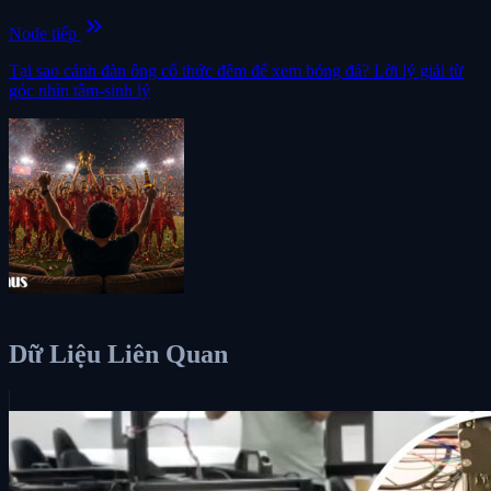
keyboard_double_arrow_right
Node tiếp
Tại sao cánh đàn ông cố thức đêm để xem bóng đá? Lời lý giải từ
góc nhìn tâm-sinh lý
Dữ Liệu Liên Quan