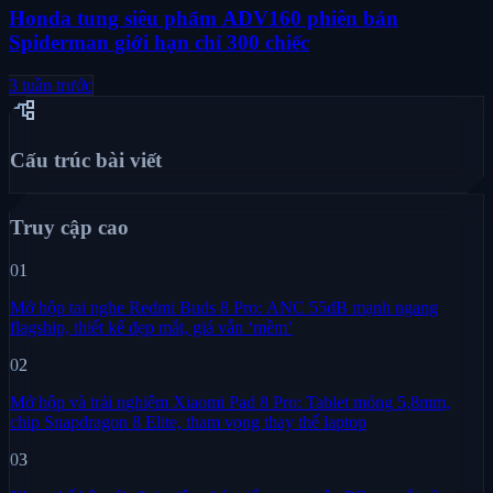
Honda tung siêu phẩm ADV160 phiên bản
Spiderman giới hạn chỉ 300 chiếc
3 tuần trước
account_tree
Cấu trúc bài viết
Truy cập cao
01
Mở hộp tai nghe Redmi Buds 8 Pro: ANC 55dB mạnh ngang
flagship, thiết kế đẹp mắt, giá vẫn ‘mềm’
02
Mở hộp và trải nghiệm Xiaomi Pad 8 Pro: Tablet mỏng 5,8mm,
chip Snapdragon 8 Elite, tham vọng thay thế laptop
03