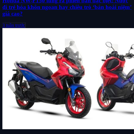
Honda NW-F150 tung ra phiên bản đặc biệt: Nước
đi trẻ hóa khôn ngoan hay chiêu trò ‘bán hoài niệm’
giá cao?
3 tuần trước