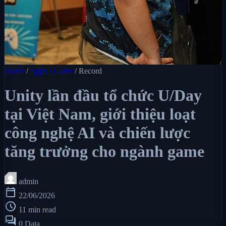
Home
/
Apps - Game
/
Record
Unity lần đầu tổ chức U/Day
tại Việt Nam, giới thiệu loạt
công nghệ AI và chiến lược
tăng trưởng cho ngành game
admin
calendar_today
22/06/2026
schedule
11 min read
forum
0 Data