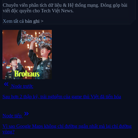
Chuyên viên phân tích dữ liệu & Hệ thống mạng. Đóng góp bài
viết độc quyền cho Tech Việt News.
Xem tất cả bản ghi >
keyboard_double_arrow_left
Node trước
Sau hơn 2 thập kỷ, trải nghiệm của game thủ Việt đã tiến hóa
keyboard_double_arrow_right
Node tiếp
Vì sao Google Maps không chỉ đường ngắn nhất mà lại chỉ đường
vòng?