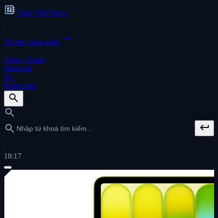
developer_board
Tech Việt News
expand_more
Tin tức công nghệ
Apps - Game
Đánh giá
Xe
Khám phá
search
search
keyboard_return
search
18:17