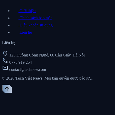
Giới thiệu
Chính sách bảo mật
Điều khoản sử dụng
Liên hệ
Liên hệ
location_on
123 Đường Công Nghệ, Q. Cầu Giấy, Hà Nội
call
0778 919 254
mail
contact@technew.com
© 2026
Tech Việt News
. Mọi bản quyền được bảo lưu.
arrow_upward