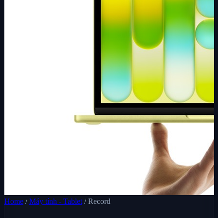
Home
/
Máy tính - Tablet
/
Record