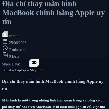
Địa chỉ thay màn hình
MacBook chính hãng Apple uy
tín
admin
calendar_today
25/06/2026
schedule
7 min read
forum
0 Data
link
Share Data:
Tablet – Laptop – Máy tính
Địa chỉ thay màn hình MacBook chính hãng Apple uy
tín
Màn hình là một trong những linh kiện quan trọng và cũng có chi
phí thay thế cao trên MacBook. Khi màn hình gặp sự cố, việc lựa