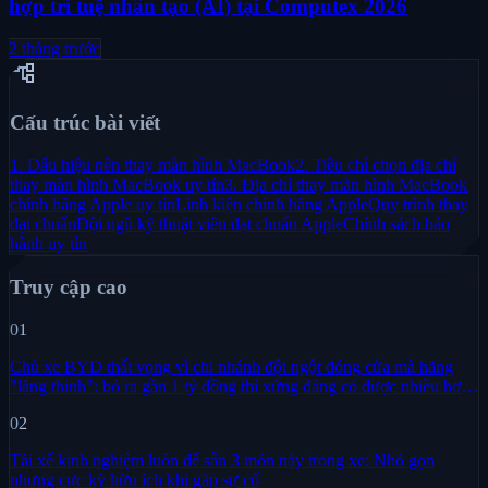
hợp trí tuệ nhân tạo (AI) tại Computex 2026
2 tháng trước
account_tree
Cấu trúc bài viết
1. Dấu hiệu nên thay màn hình MacBook
2. Tiêu chí chọn địa chỉ
thay màn hình MacBook uy tín
3. Địa chỉ thay màn hình MacBook
chính hãng Apple uy tín
Linh kiện chính hãng Apple
Quy trình thay
đạt chuẩn
Đội ngũ kỹ thuật viên đạt chuẩn Apple
Chính sách bảo
hành uy tín
Truy cập cao
01
Chủ xe BYD thất vọng vì chi nhánh đột ngột đóng cửa mà hãng
"lặng thinh": bỏ ra gần 1 tỷ đồng thì xứng đáng có được nhiều hơn
sự im lặng
02
Tài xế kinh nghiệm luôn để sẵn 3 món này trong xe: Nhỏ gọn
nhưng cực kỳ hữu ích khi gặp sự cố