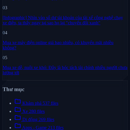
03
[Infographic] Nhìn vào số dư tài khoản của tài xế công nghệ chạy
xe điện, ta thấy ngay tại sao họ lại "chuyển đổi xanh"
04
Mua xe máy điện online giá bao nhiêu, có khuyến mãi nhiều
không?
05
Mua xe dễ, nuôi xe khó: Đây là bóc tách tài chính nhiều người chưa
lường tới
Thư mục
folder
Khám phá
537 files
folder
Xe
280 files
folder
Di động
269 files
folder
Apps - Game
213 files