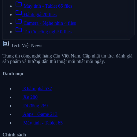
folder
Máy tính - Tablet
65 files
folder
Đánh giá
20 files
folder
Camera - Nghe nhìn
4 files
folder
Tin tức công nghệ
0 files
developer_board
Tech Việt News
Trang tin công nghệ hàng đầu Việt Nam. Cập nhật tin tức, đánh giá
sản phẩm và hướng dẫn thủ thuật mới nhất mỗi ngày.
Danh mục
Khám phá
537
Xe
280
Di động
269
Apps - Game
213
Máy tính - Tablet
65
Chính sách