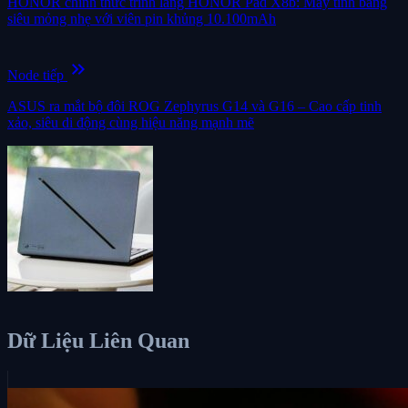
HONOR chính thức trình làng HONOR Pad X8b: Máy tính bảng
siêu mỏng nhẹ với viên pin khủng 10.100mAh
keyboard_double_arrow_right
Node tiếp
ASUS ra mắt bộ đôi ROG Zephyrus G14 và G16 – Cao cấp tinh
xảo, siêu di động cùng hiệu năng mạnh mẽ
Dữ Liệu Liên Quan