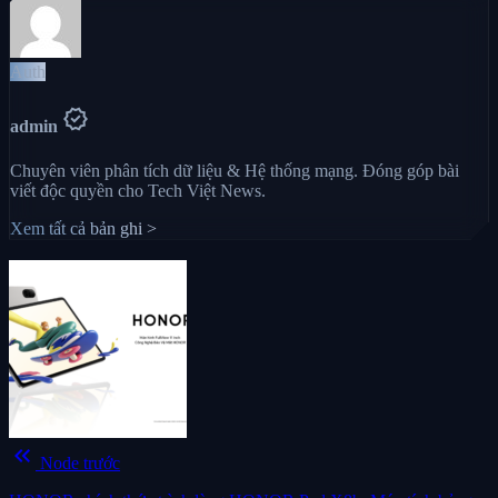
Auth
verified
admin
Chuyên viên phân tích dữ liệu & Hệ thống mạng. Đóng góp bài
viết độc quyền cho Tech Việt News.
Xem tất cả bản ghi >
keyboard_double_arrow_left
Node trước