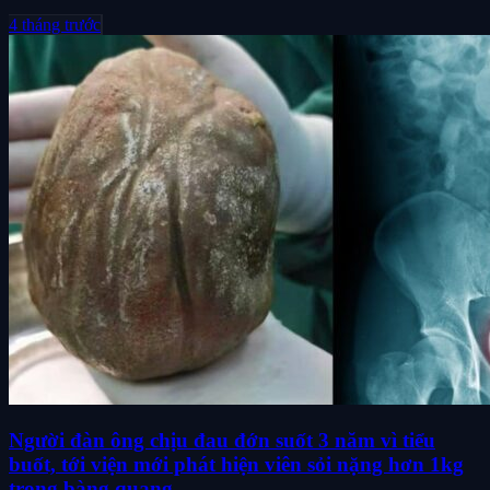
4 tháng trước
Người đàn ông chịu đau đớn suốt 3 năm vì tiểu
buốt, tới viện mới phát hiện viên sỏi nặng hơn 1kg
trong bàng quang