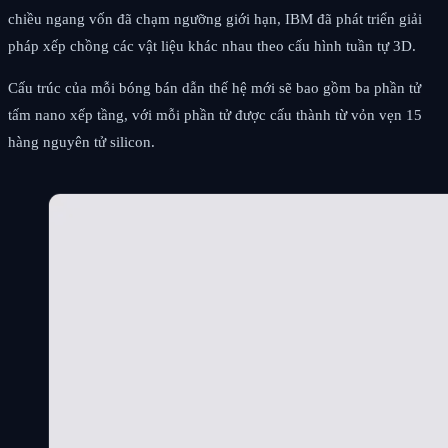
chiều ngang vốn đã chạm ngưỡng giới hạn, IBM đã phát triển giải
pháp xếp chồng các vật liệu khác nhau theo cấu hình tuần tự 3D.
Cấu trúc của mỗi bóng bán dẫn thế hệ mới sẽ bao gồm ba phần tử
tấm nano xếp tầng, với mỗi phần tử được cấu thành từ vỏn vẹn 15
hàng nguyên tử silicon.