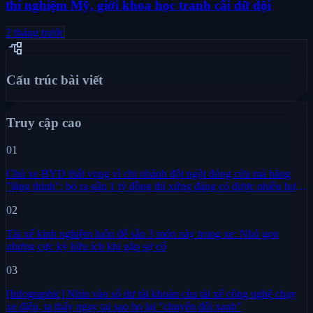
thí nghiệm Mỹ, giới khoa học tranh cãi dữ dội
2 tháng trước
account_tree
Cấu trúc bài viết
Truy cập cao
01
Chủ xe BYD thất vọng vì chi nhánh đột ngột đóng cửa mà hãng
"lặng thinh": bỏ ra gần 1 tỷ đồng thì xứng đáng có được nhiều hơn
sự im lặng
02
Tài xế kinh nghiệm luôn để sẵn 3 món này trong xe: Nhỏ gọn
nhưng cực kỳ hữu ích khi gặp sự cố
03
[Infographic] Nhìn vào số dư tài khoản của tài xế công nghệ chạy
xe điện, ta thấy ngay tại sao họ lại "chuyển đổi xanh"