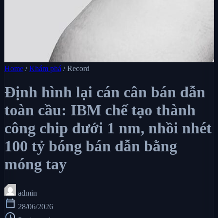
Home
/
Khám phá
/
Record
Định hình lại cán cân bán dẫn
toàn cầu: IBM chế tạo thành
công chip dưới 1 nm, nhồi nhét
100 tỷ bóng bán dẫn bằng
móng tay
admin
calendar_today
28/06/2026
schedule