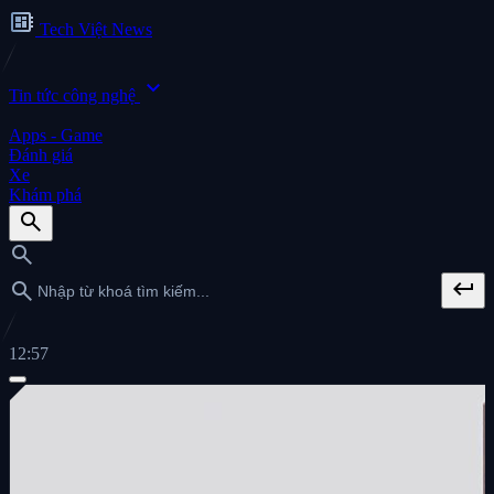
developer_board
Tech Việt News
expand_more
Tin tức công nghệ
Apps - Game
Đánh giá
Xe
Khám phá
search
search
keyboard_return
search
12:57