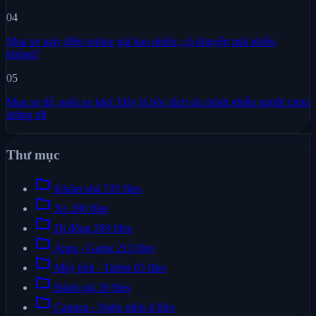
04
Mua xe máy điện online giá bao nhiêu, có khuyến mãi nhiều
không?
05
Mua xe dễ, nuôi xe khó: Đây là bóc tách tài chính nhiều người chưa
lường tới
Thư mục
folder
Khám phá
535 files
folder
Xe
280 files
folder
Di động
269 files
folder
Apps - Game
213 files
folder
Máy tính - Tablet
65 files
folder
Đánh giá
20 files
folder
Camera - Nghe nhìn
4 files