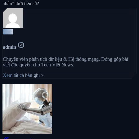
nhân” thời tiền sử?
Auth
verified
admin
Chuyên viên phân tích dữ liệu & Hệ thống mạng. Đóng góp bài
viết độc quyền cho Tech Việt News.
Xem tất cả bản ghi >
keyboard_double_arrow_left