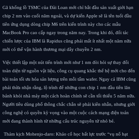
Gã khổng lồ TSMC của Đài Loan mới chỉ bắt đầu sản xuất giới hạn
chip 2 nm vào cuối năm ngoái, và dự kiến Apple sẽ là tên tuổi đầu
tiên ứng dụng dòng chip M6 trên kiến trình này cho các mẫu
MacBook Pro cao cấp ngay trong năm nay. Trong khi đó, đối tác
chiến lược của IBM là Rapidus cũng phải mất ít nhất một năm nữa
mới có thể vận hành thương mại dây chuyền 2 nm.
Việc thiết lập một nút tiến trình mới như 1 nm đòi hỏi sự thay đổi
toàn diện từ nguồn vật liệu, công cụ quang khắc thế hệ mới cho đến
bài toán tối ưu hóa sản lượng trên mỗi tấm wafer. Ngay cả IBM cũng
phải thừa nhận rằng, lộ trình để những con chip 1 nm đầu tiên lăn
bánh khỏi nhà máy một cách hoàn chỉnh sẽ cần tối thiểu 5 năm nữa.
Người tiêu dùng phổ thông chắc chắn sẽ phải kiên nhẫn, nhưng giới
công nghệ có quyền kỳ vọng vào một cuộc cách mạng điện toán
mới đang thành hình từ những cấu trúc nguyên tử nhỏ bé.
Thảm kịch Mohenjo-daro: Khảo cổ học bất lực trước “vụ nổ hạt