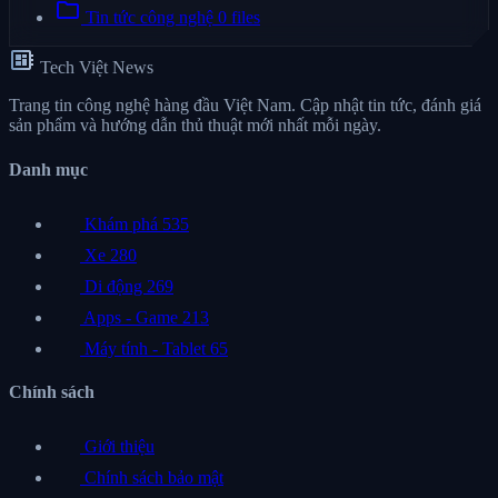
folder
Tin tức công nghệ
0 files
developer_board
Tech Việt News
Trang tin công nghệ hàng đầu Việt Nam. Cập nhật tin tức, đánh giá
sản phẩm và hướng dẫn thủ thuật mới nhất mỗi ngày.
Danh mục
Khám phá
535
Xe
280
Di động
269
Apps - Game
213
Máy tính - Tablet
65
Chính sách
Giới thiệu
Chính sách bảo mật