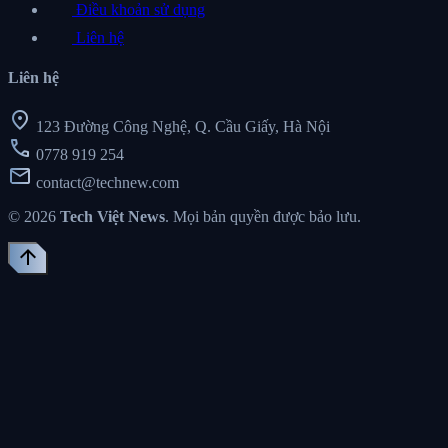
Điều khoản sử dụng
Liên hệ
Liên hệ
location_on
123 Đường Công Nghệ, Q. Cầu Giấy, Hà Nội
call
0778 919 254
mail
contact@technew.com
© 2026
Tech Việt News
. Mọi bản quyền được bảo lưu.
arrow_upward