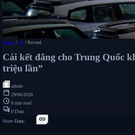
Home
/
Xe
/
Record
Cái kết đắng cho Trung Quốc khi
triệu lần”
admin
calendar_today
29/06/2026
schedule
8 min read
forum
0 Data
link
Share Data: