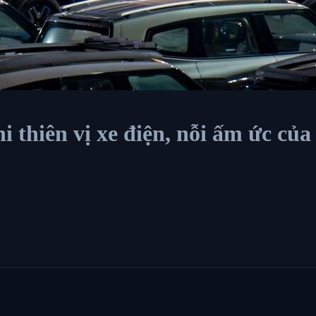
 thiên vị xe điện, nỗi ấm ức của 