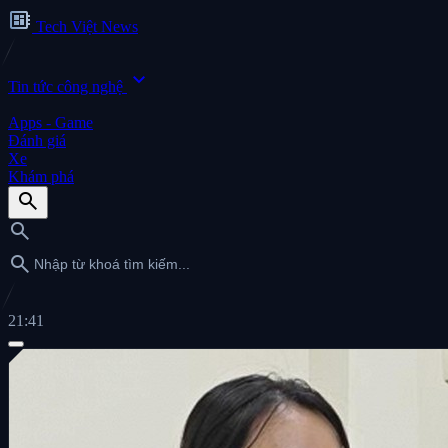
developer_board
Tech Việt News
expand_more
Tin tức công nghệ
Apps - Game
Đánh giá
Xe
Khám phá
search
search
search
21:41