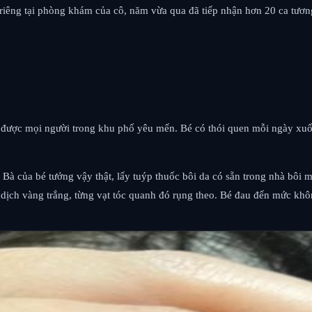
t riêng tại phòng khám của cô, năm vừa qua đã tiếp nhận hơn 20 ca tươn
t, được mọi người trong khu phố yêu mến. Bé có thói quen mỗi ngày xuố
. Bà của bé tưởng vậy thật, lấy tuýp thuốc bôi da có sẵn trong nhà bô
 dịch vàng trắng, từng vạt tóc quanh đó rụng theo. Bé đau đến mức k