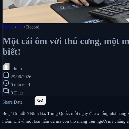
Home
/
Xe
/
Record
Một cái ôm với thú cưng, một m
biết!
admin
calendar_today
29/06/2026
schedule
9 min read
forum
0 Data
link
Share Data:
Bé gái 5 tuổi ở Ninh Ba, Trung Quốc, mỗi ngày đều xuống nhà hàng x
hiếm. Chỉ vì một loại nấm da mà con thỏ mang trên người mà chẳng ai