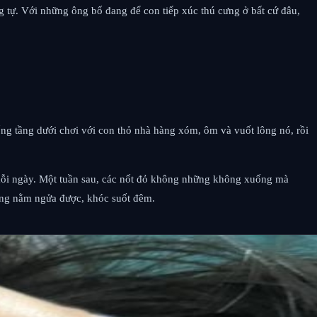
g tự. Với những ông bố đang để con tiếp xúc thú cưng ở bất cứ đâu,
ng tầng dưới chơi với con thỏ nhà hàng xóm, ôm và vuốt lông nó, rồi
i mỗi ngày. Một tuần sau, các nốt đỏ không những không xuống mà
hông nằm ngửa được, khóc suốt đêm.