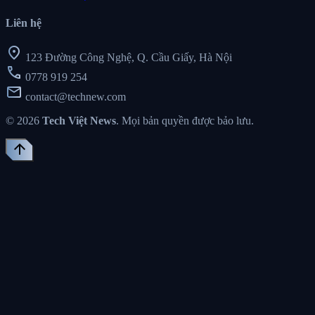
Liên hệ
location_on
123 Đường Công Nghệ, Q. Cầu Giấy, Hà Nội
call
0778 919 254
mail
contact@technew.com
© 2026
Tech Việt News
. Mọi bản quyền được bảo lưu.
arrow_upward