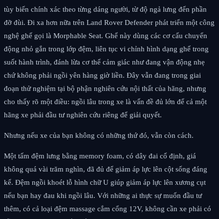
tùy biến chính xác theo từng dáng người, từ độ ngả lưng đến phần
đỡ đùi. Đi xa hơn nữa trên Land Rover Defender phát triển một công
nghệ ghế gọi là Morphable Seat. Ghế này dùng các cơ cấu chuyển
động nhỏ gắn trong lớp đệm, liên tục vi chỉnh hình dạng ghế trong
suốt hành trình, đánh lừa cơ thể cảm giác như đang vận động nhẹ
chứ không phải ngồi yên hàng giờ liền. Đây vẫn đang trong giai
đoạn thử nghiệm tại bộ phận nghiên cứu nội thất của hãng, nhưng
cho thấy rõ một điều: ngồi lâu trong xe là vấn đề đủ lớn để cả một
hãng xe phải đầu tư nghiên cứu riêng để giải quyết.
Nhưng nếu xe của bạn không có những thứ đó, vẫn còn cách.
Một tấm đệm lưng bằng memory foam, có dây đai cố định, giá
không quá vài trăm nghìn, đã đủ để giảm áp lực lên cột sống đáng
kể. Đệm ngồi khoét lỗ hình chữ U giúp giảm áp lực lên xương cụt
nếu bạn hay đau khi ngồi lâu. Với những ai thực sự muốn đầu tư
thêm, có cả loại đệm massage cắm cổng 12V, không cần xe phải có