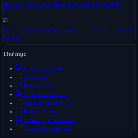
Mua xe máy điện online giá bao nhiêu, có khuyến mãi nhiều
không?
05
Mua xe dễ, nuôi xe khó: Đây là bóc tách tài chính nhiều người chưa
lường tới
Thư mục
folder
Khám phá
535 files
folder
Xe
280 files
folder
Di động
269 files
folder
Apps - Game
213 files
folder
Máy tính - Tablet
65 files
folder
Đánh giá
20 files
folder
Camera - Nghe nhìn
4 files
folder
Tin tức công nghệ
0 files