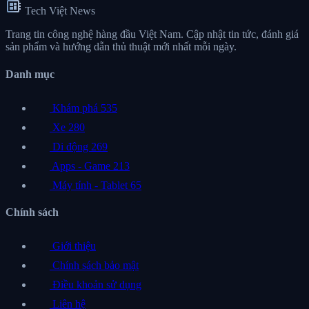
developer_board
Tech Việt News
Trang tin công nghệ hàng đầu Việt Nam. Cập nhật tin tức, đánh giá
sản phẩm và hướng dẫn thủ thuật mới nhất mỗi ngày.
Danh mục
Khám phá
535
Xe
280
Di động
269
Apps - Game
213
Máy tính - Tablet
65
Chính sách
Giới thiệu
Chính sách bảo mật
Điều khoản sử dụng
Liên hệ