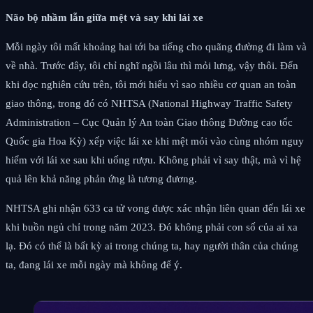
Não bộ nhầm lẫn giữa mệt và say khi lái xe
Mỗi ngày tôi mất khoảng hai tới ba tiếng cho quãng đường đi làm và
về nhà. Trước đây, tôi chỉ nghĩ ngồi lâu thì mỏi lưng, vậy thôi. Đến
khi đọc nghiên cứu trên, tôi mới hiểu vì sao nhiều cơ quan an toàn
giao thông, trong đó có NHTSA (National Highway Traffic Safety
Administration – Cục Quản lý An toàn Giao thông Đường cao tốc
Quốc gia Hoa Kỳ) xếp việc lái xe khi mệt mỏi vào cùng nhóm nguy
hiểm với lái xe sau khi uống rượu. Không phải vì say thật, mà vì hệ
quả lên khả năng phản ứng là tương đương.
NHTSA ghi nhận 633 ca tử vong được xác nhận liên quan đến lái xe
khi buồn ngủ chỉ trong năm 2023. Đó không phải con số của ai xa
lạ. Đó có thể là bất kỳ ai trong chúng ta, hay người thân của chúng
ta, đang lái xe mỗi ngày mà không để ý.