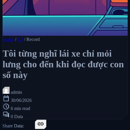
Home
/
Xe
/
Record
Tôi từng nghĩ lái xe chỉ mỏi
lưng cho đến khi đọc được con
số này
admin
calendar_today
30/06/2026
schedule
6 min read
forum
0 Data
link
Share Data: