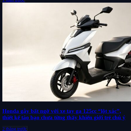
Honda gây bất ngờ với xe tay ga 125cc “lột xác”,
thiết kế táo bạo chưa từng thấy khiến giới trẻ chú ý
2 tháng trước