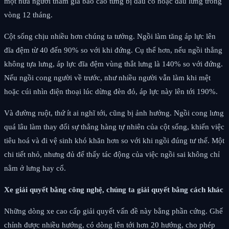
một nửa người tham gia báo cáo từng bị đau cổ hoặc đau lưng trong
vòng 12 tháng.
Cột sống chịu nhiều hơn chúng ta tưởng. Ngồi làm tăng áp lực lên
đĩa đệm từ 40 đến 90% so với khi đứng. Cụ thể hơn, nếu ngồi thẳng
không tựa lưng, áp lực đĩa đệm vùng thắt lưng là 140% so với đứng.
Nếu ngồi cong người về trước, như nhiều người vẫn làm khi mệt
hoặc cúi nhìn điện thoại lúc dừng đèn đỏ, áp lực này lên tới 190%.
Và đường ruột, thứ ít ai nghĩ tới, cũng bị ảnh hưởng. Ngồi cong lưng
quá lâu làm thay đổi sự thẳng hàng tự nhiên của cột sống, khiến việc
tiêu hoá và đi vệ sinh khó khăn hơn so với khi ngồi đúng tư thế. Một
chi tiết nhỏ, nhưng đủ để thấy tác động của việc ngồi sai không chỉ
nằm ở lưng hay cổ.
Xe giải quyết bằng công nghệ, chúng ta giải quyết bằng cách khác
Những dòng xe cao cấp giải quyết vấn đề này bằng phần cứng. Ghế
chỉnh được nhiều hướng, có dòng lên tới hơn 20 hướng, cho phép