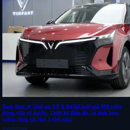
Xem thực tế VinFast VF 8 thế hệ mới giá 999 triệu
đồng vừa về đại lý: Thiết kế điệu đà, cá tính hơn,
cabin rộng rãi cho 5 chỗ ngồi