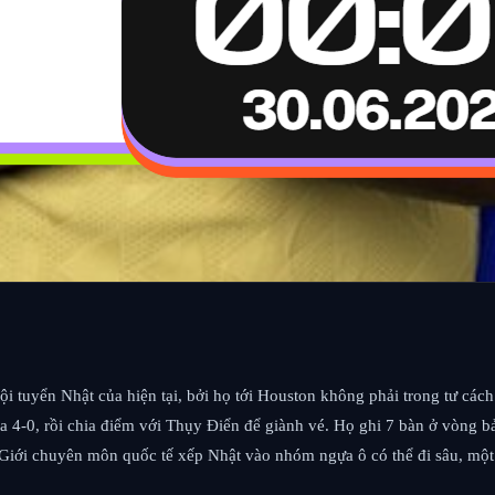
đội tuyển Nhật của hiện tại, bởi họ tới Houston không phải trong tư cá
a 4-0, rồi chia điểm với Thụy Điển để giành vé. Họ ghi 7 bàn ở vòng 
. Giới chuyên môn quốc tế xếp Nhật vào nhóm ngựa ô có thể đi sâu, một