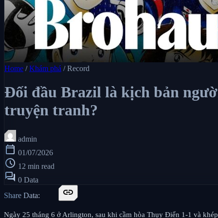
Home
/
Khám phá
/
Record
Đối đầu Brazil là kịch bản ngườ
truyện tranh?
admin
calendar_today
01/07/2026
schedule
12 min read
forum
0 Data
link
Share Data:
Ngày 25 tháng 6 ở Arlington, sau khi cầm hòa Thụy Điển 1-1 và khép 