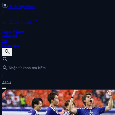
developer_board
Tech Việt News
expand_more
Tin tức công nghệ
Apps - Game
Đánh giá
Xe
Khám phá
search
search
search
23:52