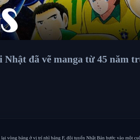
i Nhật đã vẽ manga từ 45 năm trư
lại vòng bảng ở vị trí nhì bảng F, đội tuyển Nhật Bản bước vào một cu