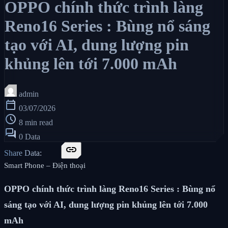
OPPO chính thức trình làng
Reno16 Series : Bùng nổ sáng
tạo với AI, dung lượng pin
khủng lên tới 7.000 mAh
admin
calendar_today
03/07/2026
schedule
8 min read
forum
0 Data
link
Share Data:
Smart Phone – Điện thoại
OPPO chính thức trình làng Reno16 Series : Bùng nổ
sáng tạo với AI, dung lượng pin khủng lên tới 7.000
mAh