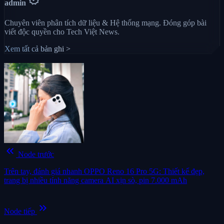
admin
Chuyên viên phân tích dữ liệu & Hệ thống mạng. Đóng góp bài
viết độc quyền cho Tech Việt News.
Xem tất cả bản ghi >
keyboard_double_arrow_left
Node trước
Trên tay, đánh giá nhanh OPPO Reno 16 Pro 5G: Thiết kế đẹp,
trang bị nhiều tính năng camera AI xịn sò, pin 7.000 mAh
keyboard_double_arrow_right
Node tiếp