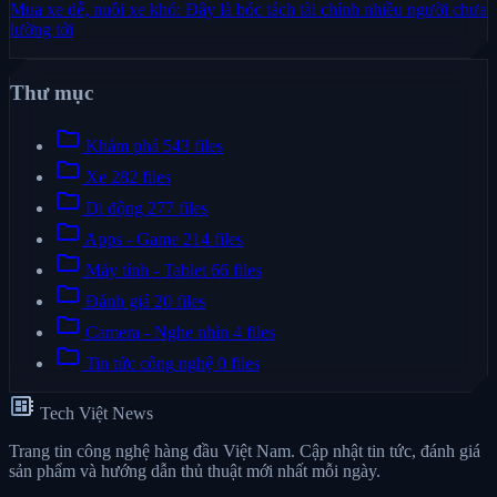
Mua xe dễ, nuôi xe khó: Đây là bóc tách tài chính nhiều người chưa
lường tới
Thư mục
folder
Khám phá
543 files
folder
Xe
282 files
folder
Di động
277 files
folder
Apps - Game
214 files
folder
Máy tính - Tablet
66 files
folder
Đánh giá
20 files
folder
Camera - Nghe nhìn
4 files
folder
Tin tức công nghệ
0 files
developer_board
Tech Việt News
Trang tin công nghệ hàng đầu Việt Nam. Cập nhật tin tức, đánh giá
sản phẩm và hướng dẫn thủ thuật mới nhất mỗi ngày.