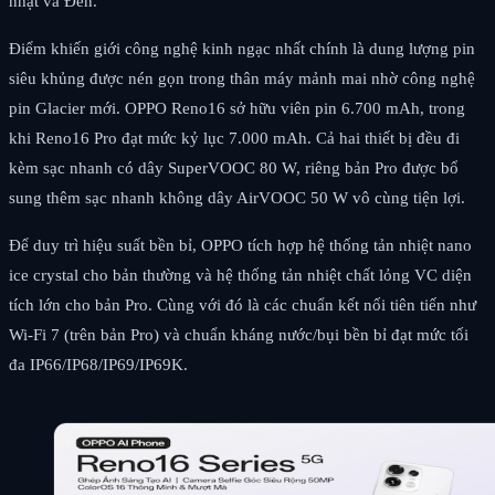
nhạt và Đen.
Điểm khiến giới công nghệ kinh ngạc nhất chính là dung lượng pin
siêu khủng được nén gọn trong thân máy mảnh mai nhờ công nghệ
pin Glacier mới. OPPO Reno16 sở hữu viên pin 6.700 mAh, trong
khi Reno16 Pro đạt mức kỷ lục 7.000 mAh. Cả hai thiết bị đều đi
kèm sạc nhanh có dây SuperVOOC 80 W, riêng bản Pro được bổ
sung thêm sạc nhanh không dây AirVOOC 50 W vô cùng tiện lợi.
Để duy trì hiệu suất bền bỉ, OPPO tích hợp hệ thống tản nhiệt nano
ice crystal cho bản thường và hệ thống tản nhiệt chất lỏng VC diện
tích lớn cho bản Pro. Cùng với đó là các chuẩn kết nối tiên tiến như
Wi-Fi 7 (trên bản Pro) và chuẩn kháng nước/bụi bền bỉ đạt mức tối
đa IP66/IP68/IP69/IP69K.