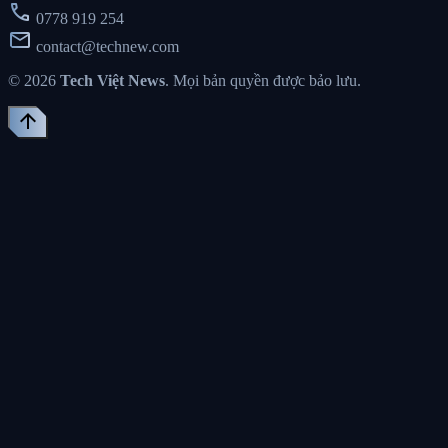
call
0778 919 254
mail
contact@technew.com
© 2026
Tech Việt News
. Mọi bản quyền được bảo lưu.
arrow_upward