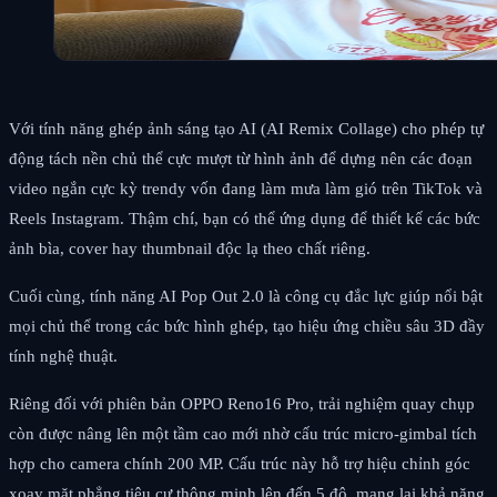
Với tính năng ghép ảnh sáng tạo AI (AI Remix Collage) cho phép tự
động tách nền chủ thể cực mượt từ hình ảnh để dựng nên các đoạn
video ngắn cực kỳ trendy vốn đang làm mưa làm gió trên TikTok và
Reels Instagram. Thậm chí, bạn có thể ứng dụng để thiết kế các bức
ảnh bìa, cover hay thumbnail độc lạ theo chất riêng.
Cuối cùng, tính năng AI Pop Out 2.0 là công cụ đắc lực giúp nổi bật
mọi chủ thể trong các bức hình ghép, tạo hiệu ứng chiều sâu 3D đầy
tính nghệ thuật.
Riêng đối với phiên bản OPPO Reno16 Pro, trải nghiệm quay chụp
còn được nâng lên một tầm cao mới nhờ cấu trúc micro-gimbal tích
hợp cho camera chính 200 MP. Cấu trúc này hỗ trợ hiệu chỉnh góc
xoay mặt phẳng tiêu cự thông minh lên đến 5 độ, mang lại khả năng