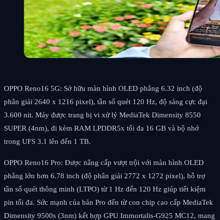
OPPO Reno16 5G: Sở hữu màn hình OLED phẳng 6.32 inch (độ
phân giải 2640 x 1216 pixel), tần số quét 120 Hz, độ sáng cực đại
3.600 nit. Máy được trang bị vi xử lý MediaTek Dimensity 8550
SUPER (4nm), đi kèm RAM LPDDR5x tối đa 16 GB và bộ nhớ
trong UFS 3.1 lên đến 1 TB.
OPPO Reno16 Pro: Được nâng cấp vượt trội với màn hình OLED
phẳng lớn hơn 6.78 inch (độ phân giải 2772 x 1272 pixel), hỗ trợ
tần số quét thông minh (LTPO) từ 1 Hz đến 120 Hz giúp tiết kiệm
pin tối đa. Sức mạnh của bản Pro đến từ con chip cao cấp MediaTek
Dimensity 9500s (3nm) kết hợp GPU Immortalis-G925 MC12, mang