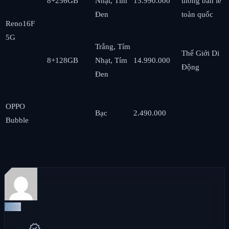
8+256GB
Nhạt, Tím
15.990.000
thống bán lẻ
Đen
toàn quốc
Reno16F
5G
Trắng, Tím
Thế Giới Di
8+128GB
Nhạt, Tím
14.990.000
Động
Đen
OPPO
Bạc
2.490.000
Bubble
Auth
verified