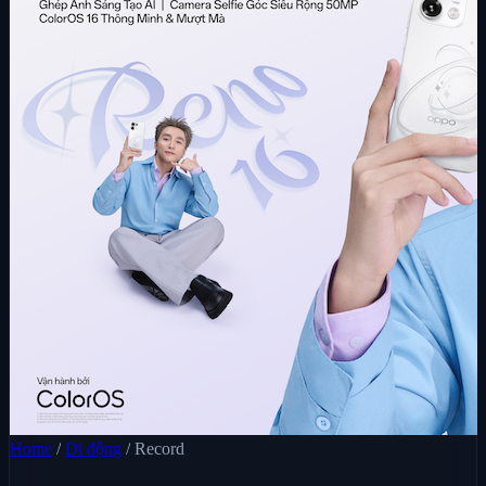
Home
/
Di động
/
Record