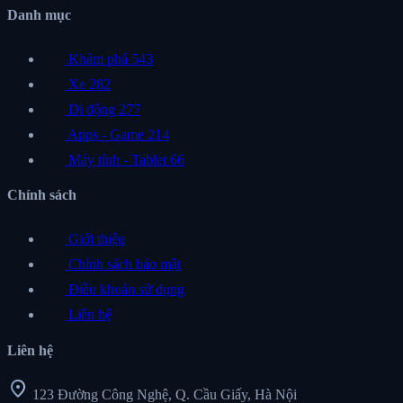
Danh mục
Khám phá
543
Xe
282
Di động
277
Apps - Game
214
Máy tính - Tablet
66
Chính sách
Giới thiệu
Chính sách bảo mật
Điều khoản sử dụng
Liên hệ
Liên hệ
location_on
123 Đường Công Nghệ, Q. Cầu Giấy, Hà Nội