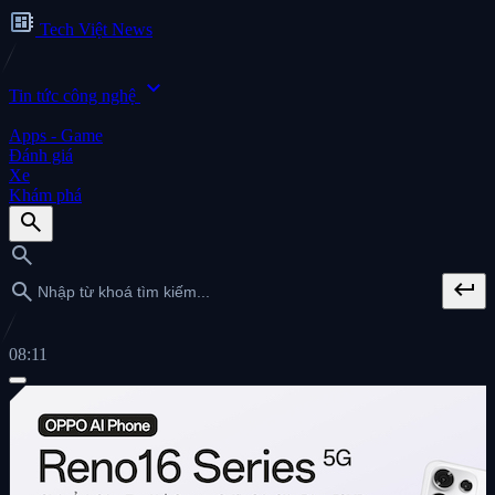
developer_board
Tech Việt News
expand_more
Tin tức công nghệ
Apps - Game
Đánh giá
Xe
Khám phá
search
search
keyboard_return
search
08:11