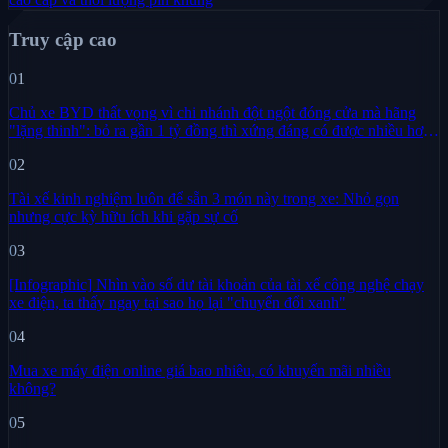
Truy cập cao
01
Chủ xe BYD thất vọng vì chi nhánh đột ngột đóng cửa mà hãng
"lặng thinh": bỏ ra gần 1 tỷ đồng thì xứng đáng có được nhiều hơn
sự im lặng
02
Tài xế kinh nghiệm luôn để sẵn 3 món này trong xe: Nhỏ gọn
nhưng cực kỳ hữu ích khi gặp sự cố
03
[Infographic] Nhìn vào số dư tài khoản của tài xế công nghệ chạy
xe điện, ta thấy ngay tại sao họ lại "chuyển đổi xanh"
04
Mua xe máy điện online giá bao nhiêu, có khuyến mãi nhiều
không?
05