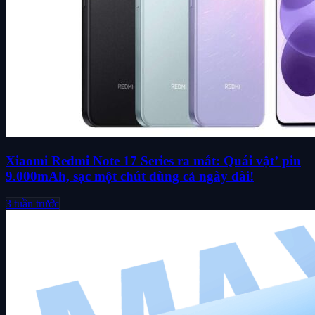
Xiaomi Redmi Note 17 Series ra mắt: Quái vật’ pin
9.000mAh, sạc một chút dùng cả ngày dài!
3 tuần trước