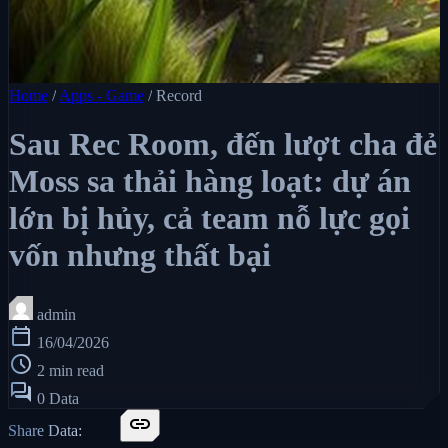
Home
/
Apps - Game
/
Record
Sau Rec Room, đến lượt cha đẻ
Moss sa thải hàng loạt: dự án
lớn bị hủy, cả team nỗ lực gọi
vốn nhưng thất bại
admin
calendar_today
16/04/2026
schedule
2 min read
forum
0 Data
link
Share Data: