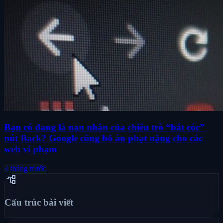
Bạn có đang là nạn nhân của chiêu trò “bắt cóc”
nút Back? Google công bố án phạt nặng cho các
web vi phạm
4 tháng trước
account_tree
Cấu trúc bài viết