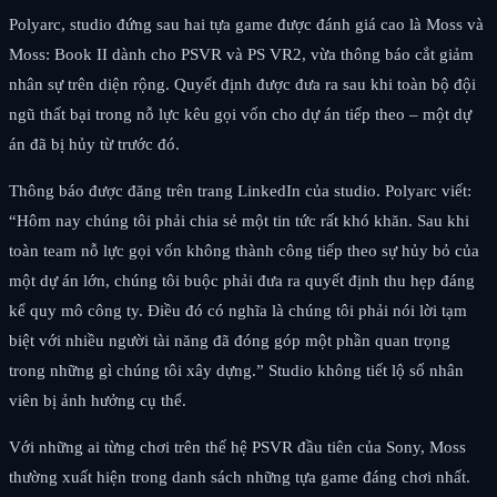
Polyarc, studio đứng sau hai tựa game được đánh giá cao là Moss và
Moss: Book II dành cho PSVR và PS VR2, vừa thông báo cắt giảm
nhân sự trên diện rộng. Quyết định được đưa ra sau khi toàn bộ đội
ngũ thất bại trong nỗ lực kêu gọi vốn cho dự án tiếp theo – một dự
án đã bị hủy từ trước đó.
Thông báo được đăng trên trang LinkedIn của studio. Polyarc viết:
“Hôm nay chúng tôi phải chia sẻ một tin tức rất khó khăn. Sau khi
toàn team nỗ lực gọi vốn không thành công tiếp theo sự hủy bỏ của
một dự án lớn, chúng tôi buộc phải đưa ra quyết định thu hẹp đáng
kể quy mô công ty. Điều đó có nghĩa là chúng tôi phải nói lời tạm
biệt với nhiều người tài năng đã đóng góp một phần quan trọng
trong những gì chúng tôi xây dựng.” Studio không tiết lộ số nhân
viên bị ảnh hưởng cụ thể.
Với những ai từng chơi trên thế hệ PSVR đầu tiên của Sony, Moss
thường xuất hiện trong danh sách những tựa game đáng chơi nhất.