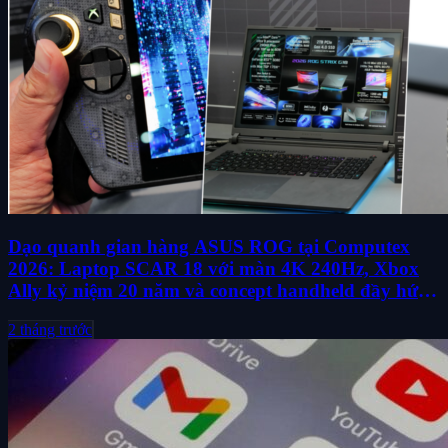
Dạo quanh gian hàng ASUS ROG tại Computex
2026: Laptop SCAR 18 với màn 4K 240Hz, Xbox
Ally kỷ niệm 20 năm và concept handheld đầy hứa
hẹn
2 tháng trước