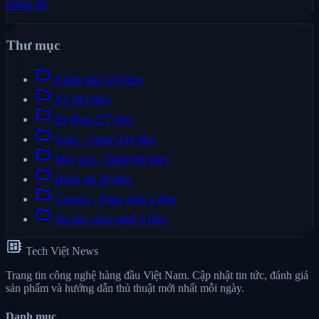
lường tới
Thư mục
folder
Khám phá
543 files
folder
Xe
283 files
folder
Di động
277 files
folder
Apps - Game
214 files
folder
Máy tính - Tablet
66 files
folder
Đánh giá
20 files
folder
Camera - Nghe nhìn
4 files
folder
Tin tức công nghệ
0 files
developer_board
Tech Việt News
Trang tin công nghệ hàng đầu Việt Nam. Cập nhật tin tức, đánh giá
sản phẩm và hướng dẫn thủ thuật mới nhất mỗi ngày.
Danh mục