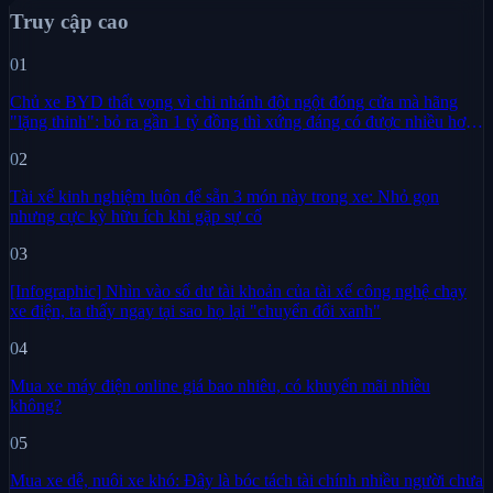
Truy cập cao
01
Chủ xe BYD thất vọng vì chi nhánh đột ngột đóng cửa mà hãng
"lặng thinh": bỏ ra gần 1 tỷ đồng thì xứng đáng có được nhiều hơn
sự im lặng
02
Tài xế kinh nghiệm luôn để sẵn 3 món này trong xe: Nhỏ gọn
nhưng cực kỳ hữu ích khi gặp sự cố
03
[Infographic] Nhìn vào số dư tài khoản của tài xế công nghệ chạy
xe điện, ta thấy ngay tại sao họ lại "chuyển đổi xanh"
04
Mua xe máy điện online giá bao nhiêu, có khuyến mãi nhiều
không?
05
Mua xe dễ, nuôi xe khó: Đây là bóc tách tài chính nhiều người chưa