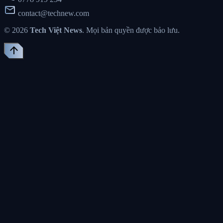
mail
contact@technew.com
© 2026
Tech Việt News
. Mọi bản quyền được bảo lưu.
arrow_upward