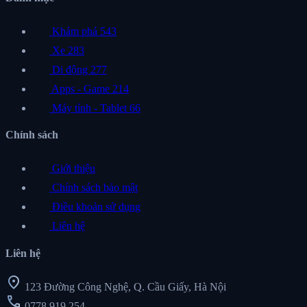
Khám phá
543
Xe
283
Di động
277
Apps - Game
214
Máy tính - Tablet
66
Chính sách
Giới thiệu
Chính sách bảo mật
Điều khoản sử dụng
Liên hệ
Liên hệ
location_on
123 Đường Công Nghệ, Q. Cầu Giấy, Hà Nội
call
0778 919 254