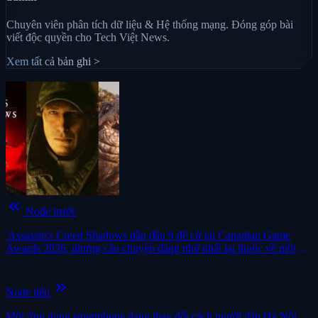
Chuyên viên phân tích dữ liệu & Hệ thống mạng. Đóng góp bài
viết độc quyền cho Tech Việt News.
Xem tất cả bản ghi >
keyboard_double_arrow_left
Node trước
'Assassin's Creed Shadows dẫn đầu 9 đề cử tại Canadian Game
Awards 2026, nhưng câu chuyện đáng nhớ nhất lại thuộc về một
studio vừa "khai tử"
keyboard_double_arrow_right
Node tiếp
Một ứng dụng smartphone đang thay đổi cách người dân Hà Nội