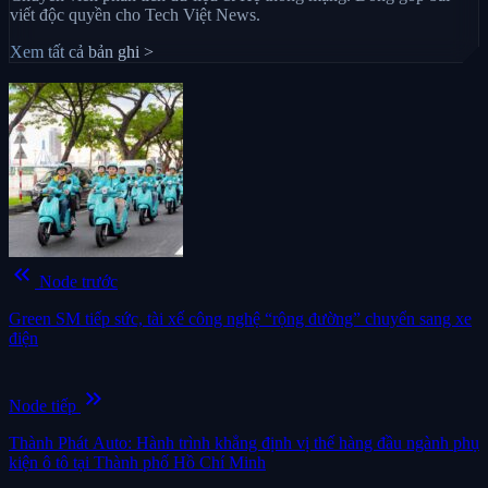
viết độc quyền cho Tech Việt News.
Xem tất cả bản ghi >
keyboard_double_arrow_left
Node trước
Green SM tiếp sức, tài xế công nghệ “rộng đường” chuyển sang xe
điện
keyboard_double_arrow_right
Node tiếp
Thành Phát Auto: Hành trình khẳng định vị thế hàng đầu ngành phụ
kiện ô tô tại Thành phố Hồ Chí Minh