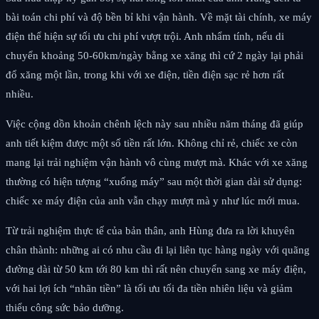
bài toán chi phí và độ bền bỉ khi vận hành. Về mặt tài chính, xe máy
điện thể hiện sự tối ưu chi phí vượt trội. Anh nhẩm tính, nếu di
chuyển khoảng 50-60km/ngày bằng xe xăng thì cứ 2 ngày lại phải
đổ xăng một lần, trong khi với xe điện, tiền điện sạc rẻ hơn rất
nhiều.
Việc cộng dồn khoản chênh lệch này sau nhiều năm tháng đã giúp
anh tiết kiệm được một số tiền rất lớn. Không chỉ rẻ, chiếc xe còn
mang lại trải nghiệm vận hành vô cùng mượt mà. Khác với xe xăng
thường có hiện tượng “xuống máy” sau một thời gian dài sử dụng:
chiếc xe máy điện của anh vẫn chạy mượt mà y như lúc mới mua.
Từ trải nghiệm thực tế của bản thân, anh Hùng đưa ra lời khuyên
chân thành: những ai có nhu cầu đi lại liên tục hàng ngày với quãng
đường dài từ 50 km tới 80 km thì rất nên chuyển sang xe máy điện,
với hai lợi ích “nhãn tiền” là tối ưu tối đa tiền nhiên liệu và giảm
thiểu công sức bảo dưỡng.