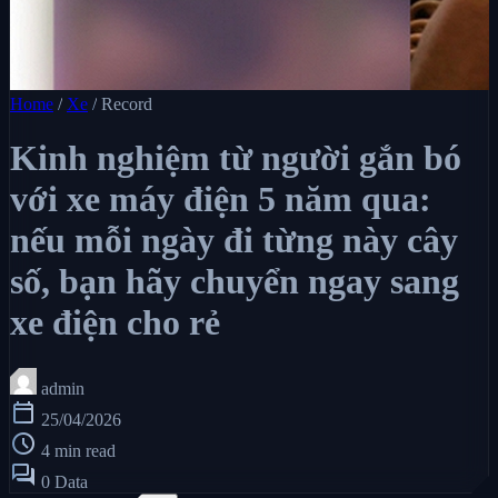
Home
/
Xe
/
Record
Kinh nghiệm từ người gắn bó
với xe máy điện 5 năm qua:
nếu mỗi ngày đi từng này cây
số, bạn hãy chuyển ngay sang
xe điện cho rẻ
admin
calendar_today
25/04/2026
schedule
4 min read
forum
0 Data