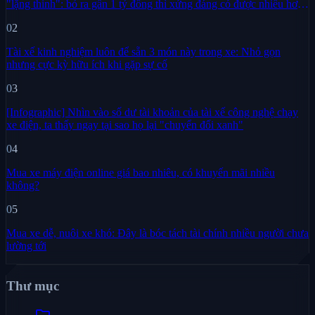
"lặng thinh": bỏ ra gần 1 tỷ đồng thì xứng đáng có được nhiều hơn
sự im lặng
02
Tài xế kinh nghiệm luôn để sẵn 3 món này trong xe: Nhỏ gọn
nhưng cực kỳ hữu ích khi gặp sự cố
03
[Infographic] Nhìn vào số dư tài khoản của tài xế công nghệ chạy
xe điện, ta thấy ngay tại sao họ lại "chuyển đổi xanh"
04
Mua xe máy điện online giá bao nhiêu, có khuyến mãi nhiều
không?
05
Mua xe dễ, nuôi xe khó: Đây là bóc tách tài chính nhiều người chưa
lường tới
Thư mục