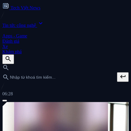
developer_board
Tech Việt News
expand_more
Tin tức công nghệ
Apps - Game
Đánh giá
Xe
Khám phá
search
search
keyboard_return
search
06:28