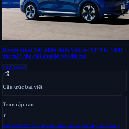
Doanh nhân Việt nhận định VinFast VF 9 là “chất
xúc tác” cho câu chuyện với đối tác
1 tháng trước
account_tree
Cấu trúc bài viết
Truy cập cao
01
Chủ xe BYD thất vọng vì chi nhánh đột ngột đóng cửa mà hãng