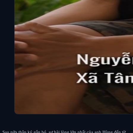
Sau nửa thập kỷ gắn bó, sự hài lòng lớn nhất của anh Hùng đến từ