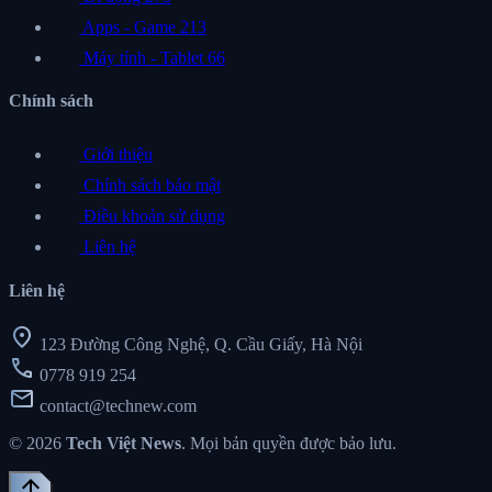
Apps - Game
213
Máy tính - Tablet
66
Chính sách
Giới thiệu
Chính sách bảo mật
Điều khoản sử dụng
Liên hệ
Liên hệ
location_on
123 Đường Công Nghệ, Q. Cầu Giấy, Hà Nội
call
0778 919 254
mail
contact@technew.com
© 2026
Tech Việt News
. Mọi bản quyền được bảo lưu.
arrow_upward