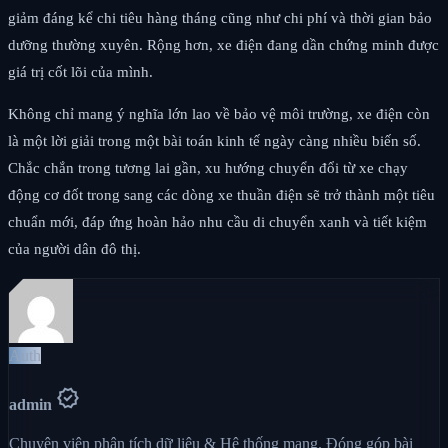
giảm đáng kể chi tiêu hàng tháng cũng như chi phí và thời gian bảo
dưỡng thường xuyên. Rộng hơn, xe điện đang dần chứng minh được
giá trị cốt lõi của mình.
Không chỉ mang ý nghĩa lớn lao về bảo vệ môi trường, xe điện còn
là một lời giải trong một bài toán kinh tế ngày càng nhiều biến số.
Chắc chắn trong tương lai gần, xu hướng chuyển đổi từ xe chạy
động cơ đốt trong sang các dòng xe thuần điện sẽ trở thành một tiêu
chuẩn mới, đáp ứng hoàn hảo nhu cầu di chuyển xanh và tiết kiệm
của người dân đô thị.
Auth
verified
admin
Chuyên viên phân tích dữ liệu & Hệ thống mạng. Đóng góp bài