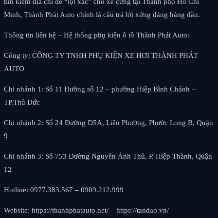
tìm kiếm địa chỉ để “lột xác” cho xế cưng tại Thành phố Hồ Chí
Minh, Thành Phát Auto chính là câu trả lời xứng đáng hàng đầu.
Thông tin liên hệ – Hệ thống phụ kiện ô tô Thành Phát Auto:
Công ty: CÔNG TY TNHH PHỤ KIỆN XE HƠI THÀNH PHÁT
AUTO
Chi nhánh 1: Số 11 Đường số 12 – phường Hiệp Bình Chánh –
TP.Thủ Đức
Chi nhánh 2: Số 24 Đường D5A, Liên Phường, Phước Long B, Quận
9
Chi nhánh 3: Số 753 Đường Nguyễn Ảnh Thủ, P. Hiệp Thành, Quận
12
Hotline: 0977.383.567 – 0909.212.999
Website: https://thanhphatauto.net/ – https://tandao.vn/