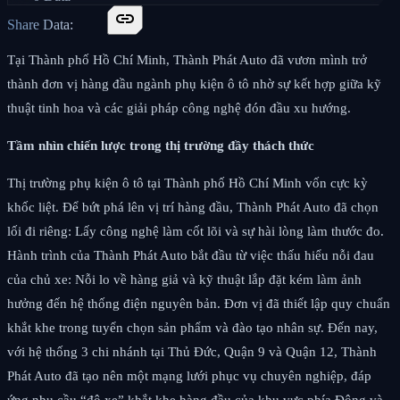
link
Share Data:
Tại Thành phố Hồ Chí Minh, Thành Phát Auto đã vươn mình trở
thành đơn vị hàng đầu ngành phụ kiện ô tô nhờ sự kết hợp giữa kỹ
thuật tinh hoa và các giải pháp công nghệ đón đầu xu hướng.
Tầm nhìn chiến lược trong thị trường đầy thách thức
Thị trường phụ kiện ô tô tại Thành phố Hồ Chí Minh vốn cực kỳ
khốc liệt. Để bứt phá lên vị trí hàng đầu, Thành Phát Auto đã chọn
lối đi riêng: Lấy công nghệ làm cốt lõi và sự hài lòng làm thước đo.
Hành trình của Thành Phát Auto bắt đầu từ việc thấu hiểu nỗi đau
của chủ xe: Nỗi lo về hàng giả và kỹ thuật lắp đặt kém làm ảnh
hưởng đến hệ thống điện nguyên bản. Đơn vị đã thiết lập quy chuẩn
khắt khe trong tuyển chọn sản phẩm và đào tạo nhân sự. Đến nay,
với hệ thống 3 chi nhánh tại Thủ Đức, Quận 9 và Quận 12, Thành
Phát Auto đã tạo nên một mạng lưới phục vụ chuyên nghiệp, đáp
ứng nhu cầu “độ xe” khắt khe hàng đầu của khu vực phía Đông và