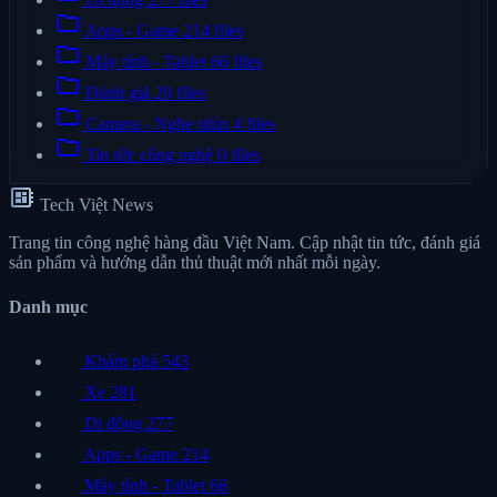
folder
Apps - Game
214 files
folder
Máy tính - Tablet
66 files
folder
Đánh giá
20 files
folder
Camera - Nghe nhìn
4 files
folder
Tin tức công nghệ
0 files
developer_board
Tech Việt News
Trang tin công nghệ hàng đầu Việt Nam. Cập nhật tin tức, đánh giá
sản phẩm và hướng dẫn thủ thuật mới nhất mỗi ngày.
Danh mục
Khám phá
543
Xe
281
Di động
277
Apps - Game
214
Máy tính - Tablet
66