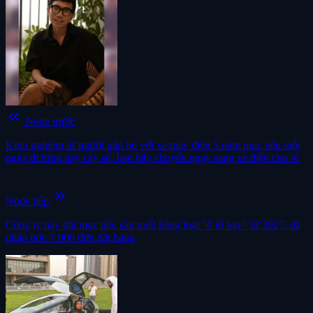
keyboard_double_arrow_left
Node trước
Kinh nghiệm từ người gắn bó với xe máy điện 5 năm qua: nếu mỗi
ngày đi từng này cây số, bạn hãy chuyển ngay sang xe điện cho rẻ
keyboard_double_arrow_right
Node tiếp
Công ty này đặt mục tiêu sản xuất hàng loạt "ô tô bay" từ 2027, đã
nhận hơn 7.000 đơn đặt hàng