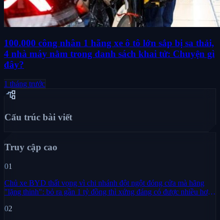
100.000 công nhân 1 hãng xe ô tô lớn sắp bị sa thải,
4 nhà máy nằm trong danh sách khai tử: Chuyện gì
đây?
1 tháng trước
account_tree
Cấu trúc bài viết
Truy cập cao
01
Chủ xe BYD thất vọng vì chi nhánh đột ngột đóng cửa mà hãng
"lặng thinh": bỏ ra gần 1 tỷ đồng thì xứng đáng có được nhiều hơn
sự im lặng
02