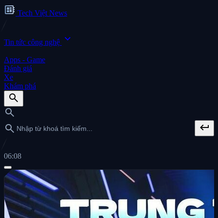
developer_board
Tech Việt News
expand_more
Tin tức công nghệ
Apps - Game
Đánh giá
Xe
Khám phá
search
search
keyboard_return
search
06:08