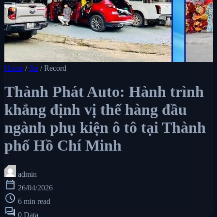
Home
/
Xe
/
Record
Thành Phát Auto: Hành trình
khẳng định vị thế hàng đầu
ngành phụ kiện ô tô tại Thành
phố Hồ Chí Minh
admin
calendar_today
26/04/2026
schedule
6 min read
forum
0 Data