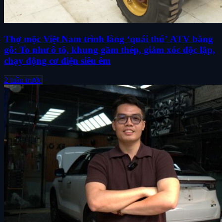
Thợ mộc Việt Nam trình làng ‘quái thú’ ATV bằng
gỗ: To như ô tô, khung gầm thép, giảm xóc độc lập,
chạy động cơ điện siêu êm
2 tuần trước