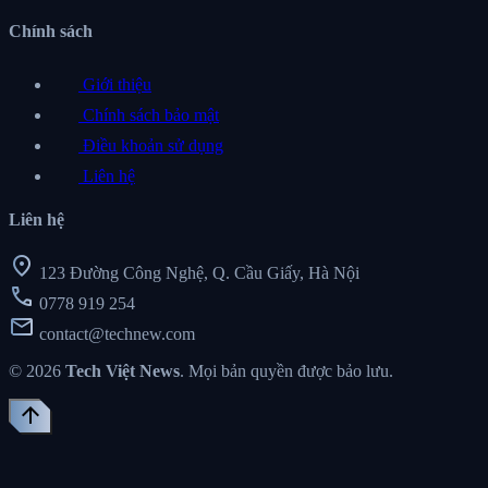
Chính sách
Giới thiệu
Chính sách bảo mật
Điều khoản sử dụng
Liên hệ
Liên hệ
location_on
123 Đường Công Nghệ, Q. Cầu Giấy, Hà Nội
call
0778 919 254
mail
contact@technew.com
© 2026
Tech Việt News
. Mọi bản quyền được bảo lưu.
arrow_upward