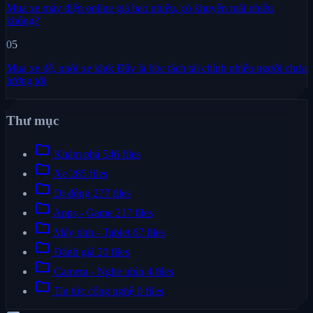
Mua xe máy điện online giá bao nhiêu, có khuyến mãi nhiều
không?
05
Mua xe dễ, nuôi xe khó: Đây là bóc tách tài chính nhiều người chưa
lường tới
Thư mục
folder
Khám phá
546 files
folder
Xe
285 files
folder
Di động
277 files
folder
Apps - Game
217 files
folder
Máy tính - Tablet
67 files
folder
Đánh giá
20 files
folder
Camera - Nghe nhìn
4 files
folder
Tin tức công nghệ
0 files