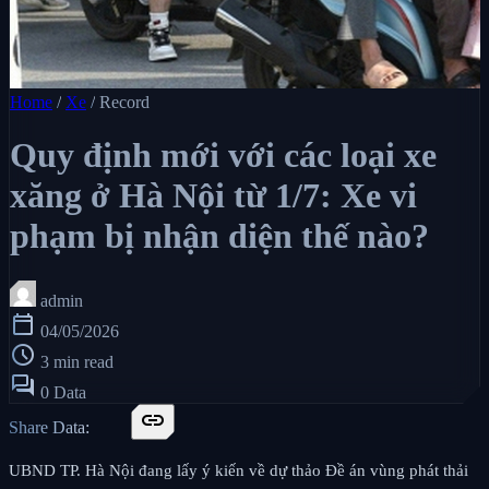
Home
/
Xe
/
Record
Quy định mới với các loại xe
xăng ở Hà Nội từ 1/7: Xe vi
phạm bị nhận diện thế nào?
admin
calendar_today
04/05/2026
schedule
3 min read
forum
0 Data
link
Share Data:
UBND TP. Hà Nội đang lấy ý kiến về dự thảo Đề án vùng phát thải