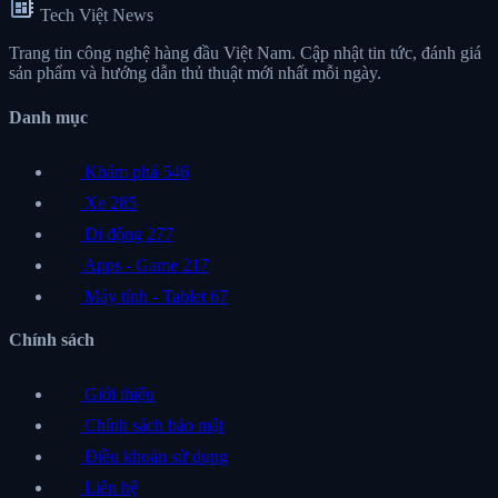
developer_board
Tech Việt News
Trang tin công nghệ hàng đầu Việt Nam. Cập nhật tin tức, đánh giá
sản phẩm và hướng dẫn thủ thuật mới nhất mỗi ngày.
Danh mục
Khám phá
546
Xe
285
Di động
277
Apps - Game
217
Máy tính - Tablet
67
Chính sách
Giới thiệu
Chính sách bảo mật
Điều khoản sử dụng
Liên hệ