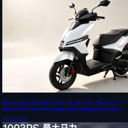
Honda gây bất ngờ với xe tay ga 125cc “lột xác”,
thiết kế táo bạo chưa từng thấy khiến giới trẻ chú ý
2 tháng trước