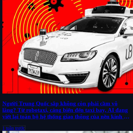
Người Trung Quốc sắp không còn phải cầm vô
lăng? Từ robotaxi, cảng biển đến taxi bay, AI đang
viết lại toàn bộ hệ thống giao thông của nền kinh tế
lớn thứ hai thế giới
1 tuần trước