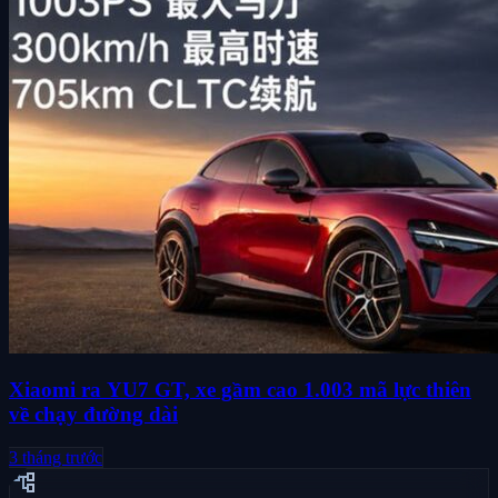
Xiaomi ra YU7 GT, xe gầm cao 1.003 mã lực thiên
về chạy đường dài
3 tháng trước
account_tree