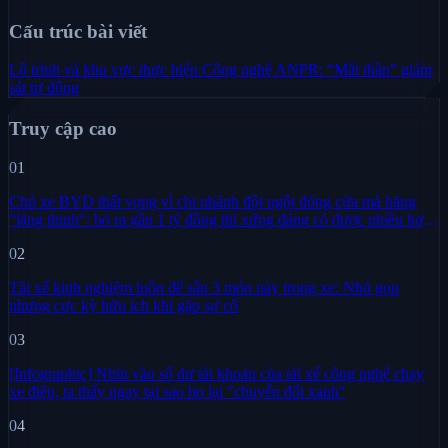
Cấu trúc bài viết
Lộ trình và khu vực thực hiện
Công nghệ ANPR: “Mắt thần” giám
sát tự động
Truy cập cao
01
Chủ xe BYD thất vọng vì chi nhánh đột ngột đóng cửa mà hãng
"lặng thinh": bỏ ra gần 1 tỷ đồng thì xứng đáng có được nhiều hơn
sự im lặng
02
Tài xế kinh nghiệm luôn để sẵn 3 món này trong xe: Nhỏ gọn
nhưng cực kỳ hữu ích khi gặp sự cố
03
[Infographic] Nhìn vào số dư tài khoản của tài xế công nghệ chạy
xe điện, ta thấy ngay tại sao họ lại "chuyển đổi xanh"
04