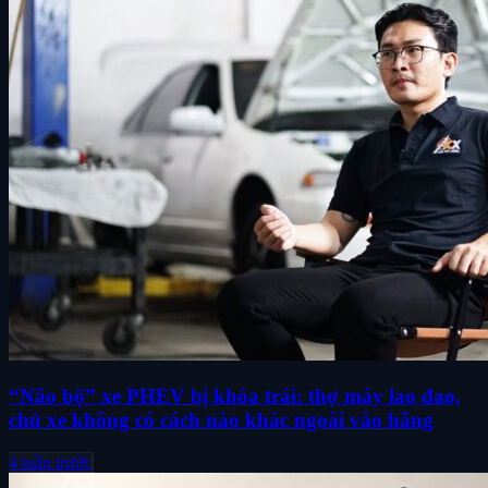
“Não bộ” xe PHEV bị khóa trái: thợ máy lao đao,
chủ xe không có cách nào khác ngoài vào hãng
4 tuần trước