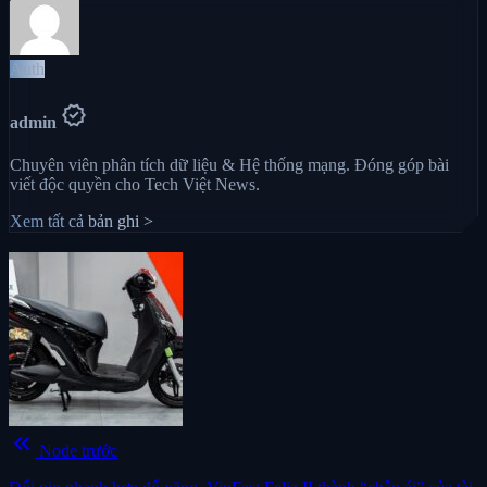
Auth
verified
admin
Chuyên viên phân tích dữ liệu & Hệ thống mạng. Đóng góp bài
viết độc quyền cho Tech Việt News.
Xem tất cả bản ghi >
keyboard_double_arrow_left
Node trước