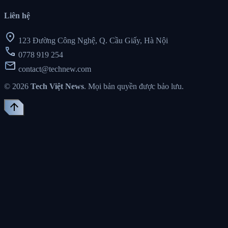
Liên hệ
location_on
123 Đường Công Nghệ, Q. Cầu Giấy, Hà Nội
call
0778 919 254
mail
contact@technew.com
© 2026
Tech Việt News
. Mọi bản quyền được bảo lưu.
arrow_upward